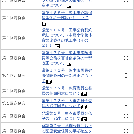
第１回定例会
取り扱う郵便局の指定の一部
変更について
議第１６８号 熊本市介護保
第１回定例会
険条例の一部改正について
議第１６９号 工事請負契約
締結について（中島小学校体
第１回定例会
育館改築その他工事（その
２））
議第１７０号 熊本市消防団
第１回定例会
員等公務災害補償条例の一部
改正について
議第１７１号 熊本市国民健
第１回定例会
康保険条例の一部改正につい
て
議第１７２号 教育委員会委
第１回定例会
員の任命同意について
議第１７３号 人事委員会委
第１回定例会
員の選任同意について
発議第１号 熊本市委員会条
第１回定例会
例の一部改正について
発議第２号 薬剤分野におけ
第１回定例会
る医療安全保障の早期確立を