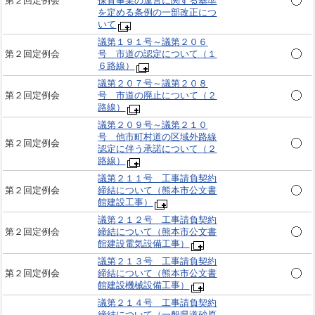
第２回定例会
保育事業の運営に関する基準
を定める条例の一部改正につ
いて
議第１９１号～議第２０６
第２回定例会
号 市道の認定について（１
６路線）
議第２０７号～議第２０８
第２回定例会
号 市道の廃止について（２
路線）
議第２０９号～議第２１０
号 他市町村道の区域外路線
第２回定例会
認定に伴う承諾について（２
路線）
議第２１１号 工事請負契約
第２回定例会
締結について（熊本市公文書
館建設工事）
議第２１２号 工事請負契約
第２回定例会
締結について（熊本市公文書
館建設電気設備工事）
議第２１３号 工事請負契約
第２回定例会
締結について（熊本市公文書
館建設機械設備工事）
議第２１４号 工事請負契約
締結について（一般県道砂原