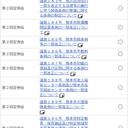
議第１８３号 地方自治法の
一部を改正する法律等の施行
第２回定例会
に伴う関係条例の整備に関す
る条例の制定について
議第１８４号 熊本市附属機
第２回定例会
関設置条例の一部改正につい
て
議第１８５号 熊本市税条例
第２回定例会
等の一部改正について
議第１８６号 熊本市手数料
第２回定例会
条例の一部改正について
議第１８７号 熊本市印鑑の
第２回定例会
登録及び証明に関する条例の
一部改正について
議第１８８号 熊本市老人福
祉センター条例及び熊本市在
第２回定例会
宅福祉センター条例の一部改
正について
議第１８９号 熊本市介護保
第２回定例会
険条例の一部改正について
議第１９０号 熊本市特定教
育・保育施設及び特定地域型