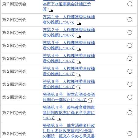
第２回定例会
本市下水道事業会計補正予
算
諮第１号 人権擁護委員候補
第２回定例会
者の推薦について
諮第２号 人権擁護委員候補
第２回定例会
者の推薦について
諮第３号 人権擁護委員候補
第２回定例会
者の推薦について
諮第４号 人権擁護委員候補
第２回定例会
者の推薦について
諮第５号 人権擁護委員候補
第２回定例会
者の推薦について
諮第６号 人権擁護委員候補
第２回定例会
者の推薦について
発議第３号 熊本市議会会議
第２回定例会
規則の一部改正について
発議第４号 義務教育費国庫
第２回定例会
負担制度拡充に係る意見書に
ついて
発議第５号 地方消費者行政
に対する財政支援(交付金等)
第２回定例会
の継続・拡充を求める意見書