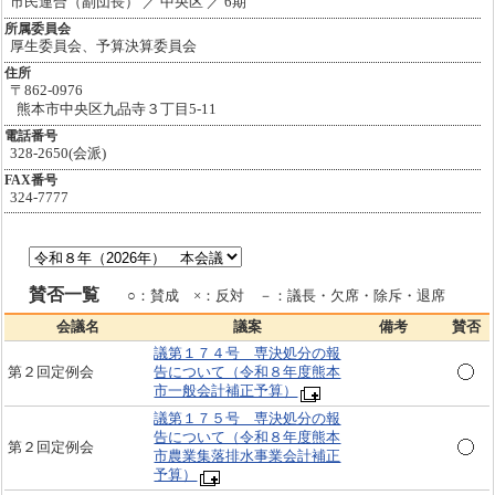
市民連合（副団長） ／ 中央区 ／ 6期
所属委員会
厚生委員会、予算決算委員会
住所
〒862-0976
熊本市中央区九品寺３丁目5-11
電話番号
328-2650(会派)
FAX番号
324-7777
賛否一覧
○：賛成 ×：反対 －：議長・欠席・除斥・退席
会議名
議案
備考
賛否
議第１７４号 専決処分の報
第２回定例会
告について（令和８年度熊本
市一般会計補正予算）
議第１７５号 専決処分の報
告について（令和８年度熊本
第２回定例会
市農業集落排水事業会計補正
予算）