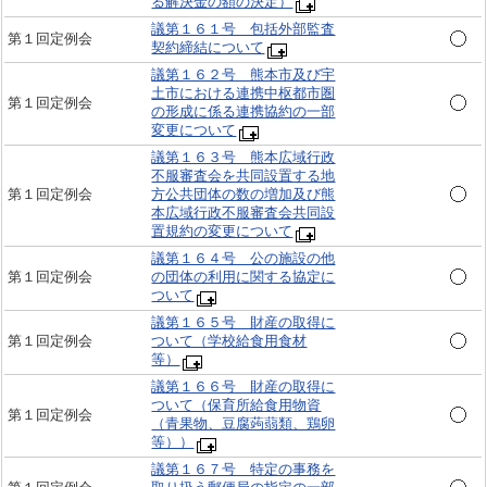
る解決金の額の決定）
議第１６１号 包括外部監査
第１回定例会
契約締結について
議第１６２号 熊本市及び宇
土市における連携中枢都市圏
第１回定例会
の形成に係る連携協約の一部
変更について
議第１６３号 熊本広域行政
不服審査会を共同設置する地
第１回定例会
方公共団体の数の増加及び熊
本広域行政不服審査会共同設
置規約の変更について
議第１６４号 公の施設の他
第１回定例会
の団体の利用に関する協定に
ついて
議第１６５号 財産の取得に
第１回定例会
ついて（学校給食用食材
等）
議第１６６号 財産の取得に
ついて（保育所給食用物資
第１回定例会
（青果物、豆腐蒟蒻類、鶏卵
等））
議第１６７号 特定の事務を