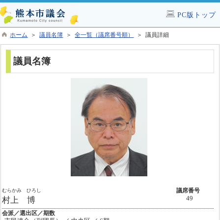
PC版トップ
ホーム
＞
議員名簿
＞
全一覧（議席番号順）
＞ 議員詳細
議員名簿
むらかみ ひろし
議席番号
49
村上 博
会派／選出区／期数