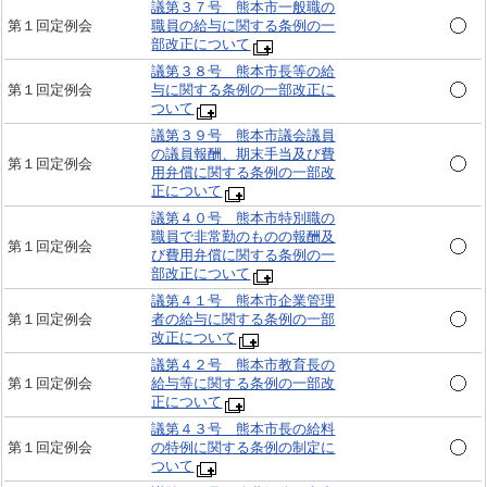
議第３７号 熊本市一般職の
第１回定例会
職員の給与に関する条例の一
部改正について
議第３８号 熊本市長等の給
第１回定例会
与に関する条例の一部改正に
ついて
議第３９号 熊本市議会議員
の議員報酬、期末手当及び費
第１回定例会
用弁償に関する条例の一部改
正について
議第４０号 熊本市特別職の
職員で非常勤のものの報酬及
第１回定例会
び費用弁償に関する条例の一
部改正について
議第４１号 熊本市企業管理
第１回定例会
者の給与に関する条例の一部
改正について
議第４２号 熊本市教育長の
第１回定例会
給与等に関する条例の一部改
正について
議第４３号 熊本市長の給料
第１回定例会
の特例に関する条例の制定に
ついて