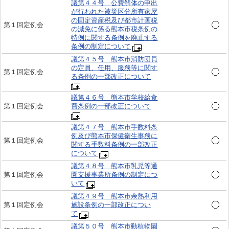
議第４４号 公費解体の申出
が行われた被災区分所有家屋
の固定資産税及び都市計画税
第１回定例会
の減免に係る熊本市税条例の
特例に関する条例を廃止する
条例の制定について
議第４５号 熊本市消防団員
の定員、任用、服務等に関す
第１回定例会
る条例の一部改正について
議第４６号 熊本市学校給食
第１回定例会
費条例の一部改正について
議第４７号 熊本市手数料条
例及び熊本市保健衛生事務に
第１回定例会
関する手数料条例の一部改正
について
議第４８号 熊本市乳児等通
第１回定例会
園支援事業所条例の制定につ
いて
議第４９号 熊本市余熱利用
第１回定例会
施設条例の一部改正につい
て
議第５０号 熊本市動植物園