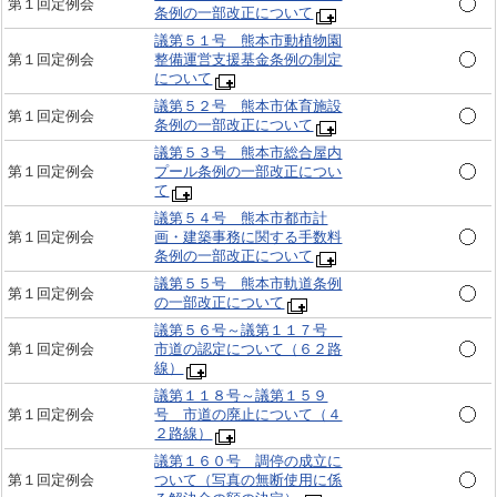
第１回定例会
条例の一部改正について
議第５１号 熊本市動植物園
第１回定例会
整備運営支援基金条例の制定
について
議第５２号 熊本市体育施設
第１回定例会
条例の一部改正について
議第５３号 熊本市総合屋内
第１回定例会
プール条例の一部改正につい
て
議第５４号 熊本市都市計
第１回定例会
画・建築事務に関する手数料
条例の一部改正について
議第５５号 熊本市軌道条例
第１回定例会
の一部改正について
議第５６号～議第１１７号
第１回定例会
市道の認定について（６２路
線）
議第１１８号～議第１５９
第１回定例会
号 市道の廃止について（４
２路線）
議第１６０号 調停の成立に
第１回定例会
ついて（写真の無断使用に係