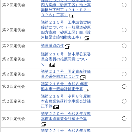
第２回定例会
四方寄線（砂原工区）池上高
架橋外下部工（Ｐ１・Ｐ２・
ＤＰ６）工事）
議第２１５号 工事請負契約
締結について（一般県道砂原
第２回定例会
四方寄線（砂原工区）白川渡
河橋梁支障物撤去工事）
議員派遣の件
第２回定例会
議第２１６号 熊本県公安委
第２回定例会
員会委員の推薦同意につい
て
議第２１７号 固定資産評価
第２回定例会
員の選任同意について
議第２１８号 令和８ 年度
第２回定例会
熊本市一般会計補正予算
議第２１９号 令和８年度熊
第２回定例会
本市農業集落排水事業会計補
正予算
議第２２０号 令和８年度熊
第２回定例会
本市水道事業会計補正予算
議第２２１号 令和８年度熊