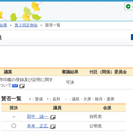
結果
＞
第２回定例会
＞ 賛否一覧
果
議案
審議結果
付託（関係）委員会
市印鑑の登録及び証明に関す
可決
ついて
賛否一覧
○：賛成 ×：反対 －：議長・欠席・除斥・退席
採決
議員
会派
田中 誠一
自民党
井本 正広
公明党