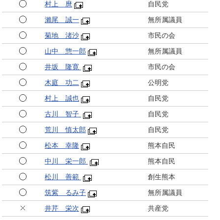
村上 麿
自民党
瀨尾 誠一
無所属議員
菊地 渚沙
市民の会
山中 惣一郎
無所属議員
井坂 隆寛
市民の会
木庭 功二
公明党
村上 誠也
自民党
古川 智子
自民党
荒川 慎太郎
自民党
松本 幸隆
熊本自民
中川 栄一郎
熊本自民
松川 善範
創生熊本
筑紫 るみ子
無所属議員
井芹 栄次
共産党