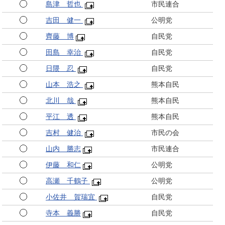
島津 哲也
市民連合
吉田 健一
公明党
齊藤 博
自民党
田島 幸治
自民党
日隈 忍
自民党
山本 浩之
熊本自民
北川 哉
熊本自民
平江 透
熊本自民
吉村 健治
市民の会
山内 勝志
市民連合
伊藤 和仁
公明党
高瀬 千鶴子
公明党
小佐井 賀瑞宜
自民党
寺本 義勝
自民党