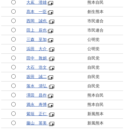
大嶌 澄雄
熊本自民
髙本 一臣
創生熊本
西岡 誠也
市民連合
田上 辰也
市民連合
三森 至加
公明党
浜田 大介
公明党
田中 敦朗
自民党
大石 浩文
自民党
坂田 誠二
自民党
落水 清弘
自民党
澤田 昌作
熊本自民
満永 寿博
熊本自民
紫垣 正仁
新風熊本
藤山 英美
新風熊本