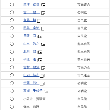
島津 哲也
市民連合
吉田 健一
公明党
齊藤 博
自民党
田島 幸治
自民党
日隈 忍
自民党
山本 浩之
熊本自民
北川 哉
熊本自民
平江 透
熊本自民
吉村 健治
市民の会
山内 勝志
市民連合
伊藤 和仁
公明党
高瀬 千鶴子
公明党
小佐井 賀瑞宜
自民党
寺本 義勝
自民党