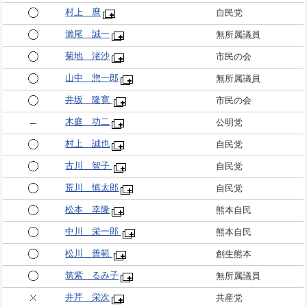
村上 麿
自民党
瀨尾 誠一
無所属議員
菊地 渚沙
市民の会
山中 惣一郎
無所属議員
井坂 隆寛
市民の会
木庭 功二
公明党
村上 誠也
自民党
古川 智子
自民党
荒川 慎太郎
自民党
松本 幸隆
熊本自民
中川 栄一郎
熊本自民
松川 善範
創生熊本
筑紫 るみ子
無所属議員
井芹 栄次
共産党