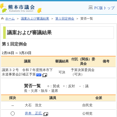
PC版トップ
ホーム
＞
議案および審議結果
＞
第１回定例会
＞ 賛否一覧
議案および審議結果
第１回定例会
2月16日 ～ 3月23日
付託（関係）委
議案
審議結果
備考
員会
議第３２号 令和７年度熊本市下
予算決算委員会
可決
水道事業会計補正予算
（可決）
賛否一覧
○：賛成 ×：反対 －：議
長・欠席・除斥・退席
採決
議員
会派
大石 浩文
自民党
井本 正広
公明党