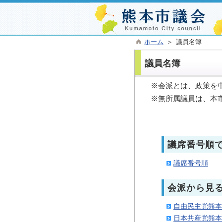
ホーム
＞ 議員名簿
議員名簿
※会派とは、政策を
※無所属議員は、本
議席番号順
議席番号順
会派から見
自由民主党熊本
日本共産党熊本