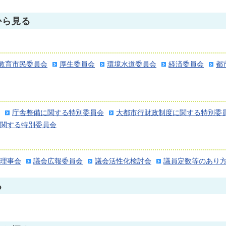
から見る
教育市民委員会
厚生委員会
環境水道委員会
経済委員会
都
庁舎整備に関する特別委員会
大都市行財政制度に関する特別委
関する特別委員会
理事会
議会広報委員会
議会活性化検討会
議員定数等のあり
る