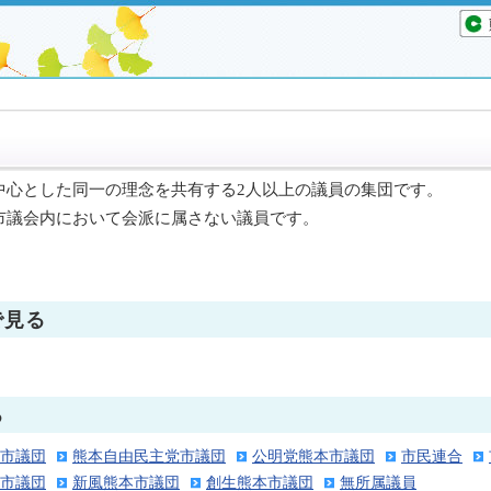
中心とした同一の理念を共有する2人以上の議員の集団です。
市議会内において会派に属さない議員です。
で見る
る
市議団
熊本自由民主党市議団
公明党熊本市議団
市民連合
市議団
新風熊本市議団
創生熊本市議団
無所属議員