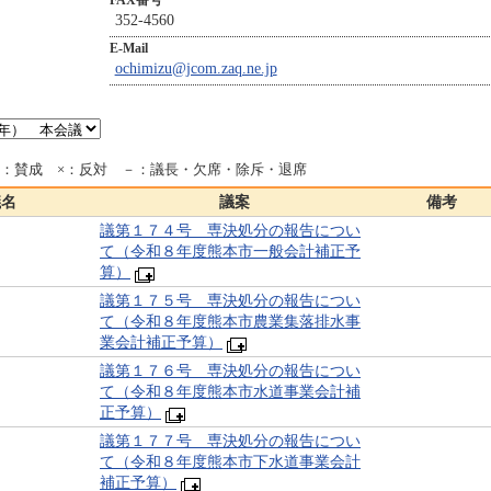
FAX番号
352-4560
E-Mail
ochimizu@jcom.zaq.ne.jp
○：賛成 ×：反対 －：議長・欠席・除斥・退席
議名
議案
備考
議第１７４号 専決処分の報告につい
て（令和８年度熊本市一般会計補正予
算）
議第１７５号 専決処分の報告につい
て（令和８年度熊本市農業集落排水事
業会計補正予算）
議第１７６号 専決処分の報告につい
て（令和８年度熊本市水道事業会計補
正予算）
議第１７７号 専決処分の報告につい
て（令和８年度熊本市下水道事業会計
補正予算）