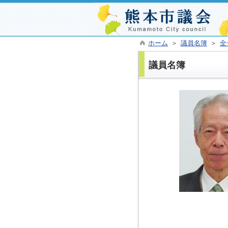
ホーム
＞
議員名簿
＞
全
議員名簿