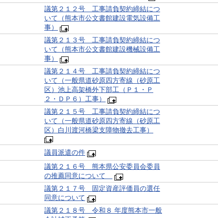
議第２１２号 工事請負契約締結につ
いて（熊本市公文書館建設電気設備工
事）
議第２１３号 工事請負契約締結につ
いて（熊本市公文書館建設機械設備工
事）
議第２１４号 工事請負契約締結につ
いて（一般県道砂原四方寄線（砂原工
区）池上高架橋外下部工（Ｐ１・Ｐ
２・ＤＰ６）工事）
議第２１５号 工事請負契約締結につ
いて（一般県道砂原四方寄線（砂原工
区）白川渡河橋梁支障物撤去工事）
議員派遣の件
議第２１６号 熊本県公安委員会委員
の推薦同意について
議第２１７号 固定資産評価員の選任
同意について
議第２１８号 令和８ 年度熊本市一般