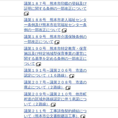
議第１８７号 熊本市印鑑の登録及び
証明に関する条例の一部改正について
議第１８８号 熊本市老人福祉センタ
ー条例及び熊本市在宅福祉センター条
例の一部改正について
議第１８９号 熊本市介護保険条例の
一部改正について
議第１９０号 熊本市特定教育・保育
施設及び特定地域型保育事業の運営に
関する基準を定める条例の一部改正に
ついて
議第１９１号～議第２０６号 市道の
認定について（１６路線）
議第２０７号～議第２０８号 市道の
廃止について（２路線）
議第２０９号～議第２１０号 他市町
村道の区域外路線認定に伴う承諾につ
いて（２路線）
議第２１１号 工事請負契約締結につ
いて（熊本市公文書館建設工事）