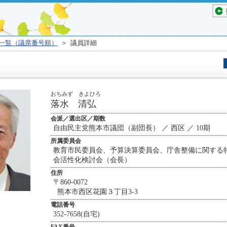
一覧（議席番号順）
＞ 議員詳細
おちみず きよひろ
落水 清弘
会派／選出区／期数
自由民主党熊本市議団（副団長） ／ 西区 ／ 10期
所属委員会
教育市民委員会、予算決算委員会、庁舎整備に関する
会活性化検討会（会長）
住所
〒860-0072
熊本市西区花園３丁目3-3
電話番号
352-7658(自宅)