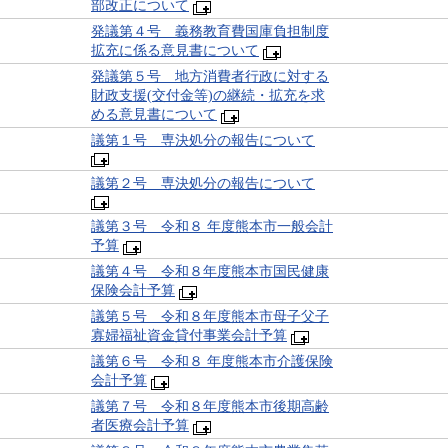
部改正について
発議第４号 義務教育費国庫負担制度
拡充に係る意見書について
発議第５号 地方消費者行政に対する
財政支援(交付金等)の継続・拡充を求
める意見書について
議第１号 専決処分の報告について
議第２号 専決処分の報告について
議第３号 令和８ 年度熊本市一般会計
予算
議第４号 令和８年度熊本市国民健康
保険会計予算
議第５号 令和８年度熊本市母子父子
寡婦福祉資金貸付事業会計予算
議第６号 令和８ 年度熊本市介護保険
会計予算
議第７号 令和８年度熊本市後期高齢
者医療会計予算