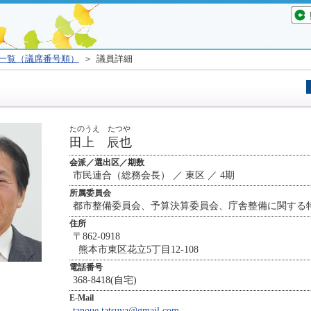
一覧（議席番号順）
＞ 議員詳細
たのうえ たつや
田上 辰也
会派／選出区／期数
市民連合（総務会長） ／ 東区 ／ 4期
所属委員会
都市整備委員会、予算決算委員会、庁舎整備に関する
住所
〒862-0918
熊本市東区花立5丁目12-108
電話番号
368-8418(自宅)
E-Mail
tanoue.tatsuya@gmail.com