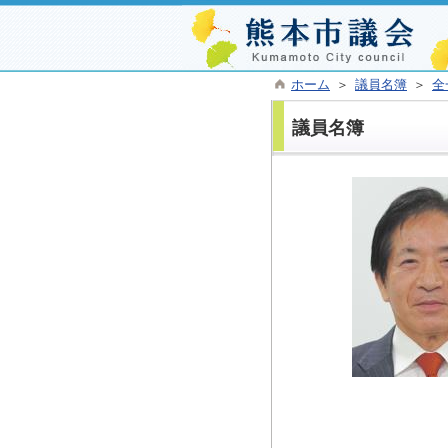
ホーム
＞
議員名簿
＞
全
議員名簿