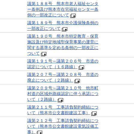
議第１８８号 熊本市老人福祉センタ
ー条例及び熊本市在宅福祉センター条
例の一部改正について
議第１８９号 熊本市介護保険条例の
一部改正について
議第１９０号 熊本市特定教育・保育
施設及び特定地域型保育事業の運営に
関する基準を定める条例の一部改正に
ついて
議第１９１号～議第２０６号 市道の
認定について（１６路線）
議第２０７号～議第２０８号 市道の
廃止について（２路線）
議第２０９号～議第２１０号 他市町
村道の区域外路線認定に伴う承諾につ
いて（２路線）
議第２１１号 工事請負契約締結につ
いて（熊本市公文書館建設工事）
議第２１２号 工事請負契約締結につ
いて（熊本市公文書館建設電気設備工
事）