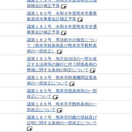
議第１７９号 令和８年度熊本市介護
保険会計補正予算
議第１８０号 令和８年度熊本市農業
集落排水事業会計補正予算
議第１８１号 令和８年度熊本市交通
事業会計補正予算
議第１８２号 専決処分の報告につい
て（熊本市税条例及び熊本市手数料条
例の一部改正）
議第１８３号 地方自治法の一部を改
正する法律等の施行に伴う関係条例の
整備に関する条例の制定について
議第１８４号 熊本市附属機関設置条
例の一部改正について
議第１８５号 熊本市税条例等の一部
改正について
議第１８６号 熊本市手数料条例の一
部改正について
議第１８７号 熊本市印鑑の登録及び
証明に関する条例の一部改正について