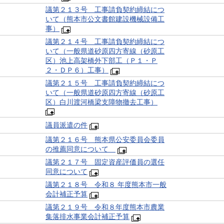
議第２１３号 工事請負契約締結につ
いて（熊本市公文書館建設機械設備工
事）
議第２１４号 工事請負契約締結につ
いて（一般県道砂原四方寄線（砂原工
区）池上高架橋外下部工（Ｐ１・Ｐ
２・ＤＰ６）工事）
議第２１５号 工事請負契約締結につ
いて（一般県道砂原四方寄線（砂原工
区）白川渡河橋梁支障物撤去工事）
議員派遣の件
議第２１６号 熊本県公安委員会委員
の推薦同意について
議第２１７号 固定資産評価員の選任
同意について
議第２１８号 令和８ 年度熊本市一般
会計補正予算
議第２１９号 令和８年度熊本市農業
集落排水事業会計補正予算