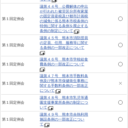
議第４４号 公費解体の申出
が行われた被災区分所有家屋
の固定資産税及び都市計画税
第１回定例会
の減免に係る熊本市税条例の
特例に関する条例を廃止する
条例の制定について
議第４５号 熊本市消防団員
の定員、任用、服務等に関す
第１回定例会
る条例の一部改正について
議第４６号 熊本市学校給食
第１回定例会
費条例の一部改正について
議第４７号 熊本市手数料条
例及び熊本市保健衛生事務に
第１回定例会
関する手数料条例の一部改正
について
議第４８号 熊本市乳児等通
第１回定例会
園支援事業所条例の制定につ
いて
議第４９号 熊本市余熱利用
第１回定例会
施設条例の一部改正につい
て