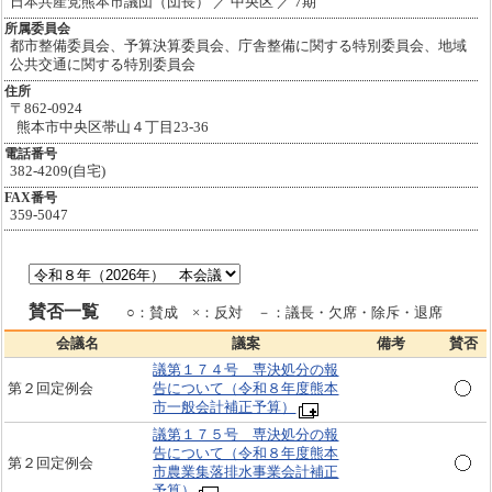
日本共産党熊本市議団（団長） ／ 中央区 ／ 7期
所属委員会
都市整備委員会、予算決算委員会、庁舎整備に関する特別委員会、地域
公共交通に関する特別委員会
住所
〒862-0924
熊本市中央区帯山４丁目23-36
電話番号
382-4209(自宅)
FAX番号
359-5047
賛否一覧
○：賛成 ×：反対 －：議長・欠席・除斥・退席
会議名
議案
備考
賛否
議第１７４号 専決処分の報
第２回定例会
告について（令和８年度熊本
市一般会計補正予算）
議第１７５号 専決処分の報
告について（令和８年度熊本
第２回定例会
市農業集落排水事業会計補正
予算）