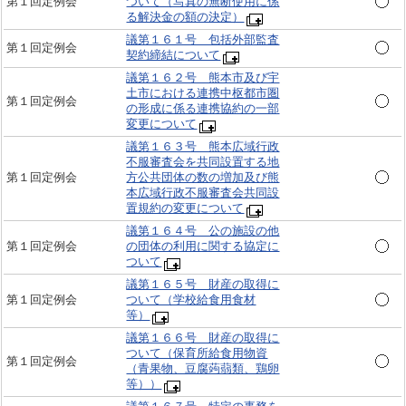
第１回定例会
ついて（写真の無断使用に係
る解決金の額の決定）
議第１６１号 包括外部監査
第１回定例会
契約締結について
議第１６２号 熊本市及び宇
土市における連携中枢都市圏
第１回定例会
の形成に係る連携協約の一部
変更について
議第１６３号 熊本広域行政
不服審査会を共同設置する地
第１回定例会
方公共団体の数の増加及び熊
本広域行政不服審査会共同設
置規約の変更について
議第１６４号 公の施設の他
第１回定例会
の団体の利用に関する協定に
ついて
議第１６５号 財産の取得に
第１回定例会
ついて（学校給食用食材
等）
議第１６６号 財産の取得に
ついて（保育所給食用物資
第１回定例会
（青果物、豆腐蒟蒻類、鶏卵
等））