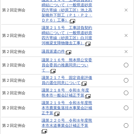
締結について（一般県道砂原
第２回定例会
四方寄線（砂原工区）池上高
架橋外下部工（Ｐ１・Ｐ２・
ＤＰ６）工事）
議第２１５号 工事請負契約
締結について（一般県道砂原
第２回定例会
四方寄線（砂原工区）白川渡
河橋梁支障物撤去工事）
議員派遣の件
第２回定例会
議第２１６号 熊本県公安委
第２回定例会
員会委員の推薦同意につい
て
議第２１７号 固定資産評価
第２回定例会
員の選任同意について
議第２１８号 令和８ 年度
第２回定例会
熊本市一般会計補正予算
議第２１９号 令和８年度熊
第２回定例会
本市農業集落排水事業会計補
正予算
議第２２０号 令和８年度熊
第２回定例会
本市水道事業会計補正予算