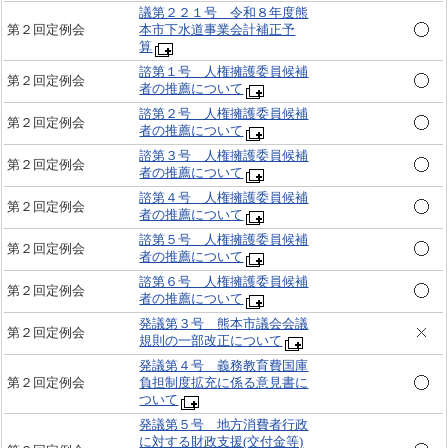
議第２２１号 令和８年度熊
第２回定例会
本市下水道事業会計補正予
算
諮第１号 人権擁護委員候補
第２回定例会
者の推薦について
諮第２号 人権擁護委員候補
第２回定例会
者の推薦について
諮第３号 人権擁護委員候補
第２回定例会
者の推薦について
諮第４号 人権擁護委員候補
第２回定例会
者の推薦について
諮第５号 人権擁護委員候補
第２回定例会
者の推薦について
諮第６号 人権擁護委員候補
第２回定例会
者の推薦について
発議第３号 熊本市議会会議
第２回定例会
規則の一部改正について
発議第４号 義務教育費国庫
第２回定例会
負担制度拡充に係る意見書に
ついて
発議第５号 地方消費者行政
に対する財政支援(交付金等)