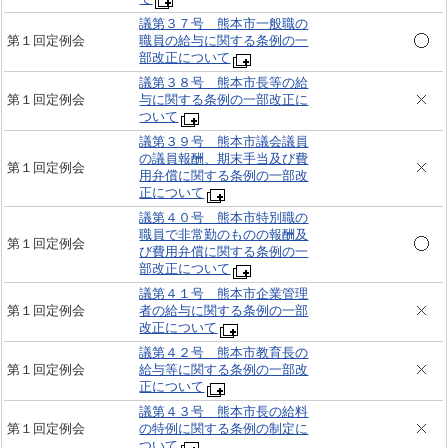
議第３７号 熊本市一般職の
第１回定例会
職員の給与に関する条例の一
部改正について
議第３８号 熊本市長等の給
第１回定例会
与に関する条例の一部改正に
ついて
議第３９号 熊本市議会議員
の議員報酬、期末手当及び費
第１回定例会
用弁償に関する条例の一部改
正について
議第４０号 熊本市特別職の
職員で非常勤のものの報酬及
第１回定例会
び費用弁償に関する条例の一
部改正について
議第４１号 熊本市企業管理
第１回定例会
者の給与に関する条例の一部
改正について
議第４２号 熊本市教育長の
第１回定例会
給与等に関する条例の一部改
正について
議第４３号 熊本市長の給料
第１回定例会
の特例に関する条例の制定に
ついて