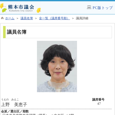
PC版トップ
ホーム
＞
議員名簿
＞
全一覧（議席番号順）
＞ 議員詳細
議員名簿
うえの みえこ
議席番号
47
上野 美恵子
会派／選出区／期数