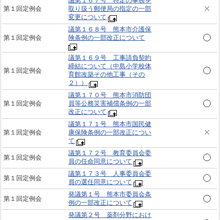
議第１６７号 特定の事務を
第１回定例会
取り扱う郵便局の指定の一部
変更について
議第１６８号 熊本市介護保
第１回定例会
険条例の一部改正について
議第１６９号 工事請負契約
締結について（中島小学校体
第１回定例会
育館改築その他工事（その
２））
議第１７０号 熊本市消防団
第１回定例会
員等公務災害補償条例の一部
改正について
議第１７１号 熊本市国民健
第１回定例会
康保険条例の一部改正につい
て
議第１７２号 教育委員会委
第１回定例会
員の任命同意について
議第１７３号 人事委員会委
第１回定例会
員の選任同意について
発議第１号 熊本市委員会条
第１回定例会
例の一部改正について
発議第２号 薬剤分野におけ