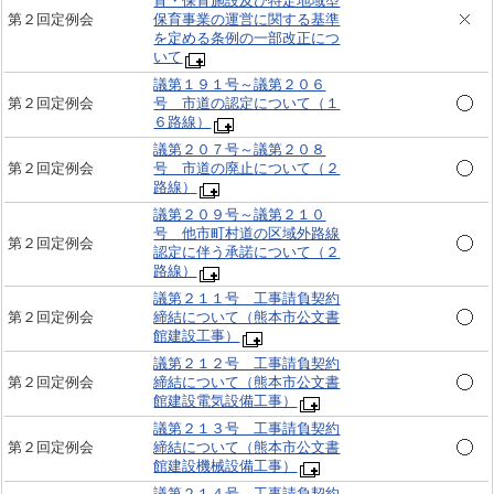
育・保育施設及び特定地域型
第２回定例会
保育事業の運営に関する基準
を定める条例の一部改正につ
いて
議第１９１号～議第２０６
第２回定例会
号 市道の認定について（１
６路線）
議第２０７号～議第２０８
第２回定例会
号 市道の廃止について（２
路線）
議第２０９号～議第２１０
号 他市町村道の区域外路線
第２回定例会
認定に伴う承諾について（２
路線）
議第２１１号 工事請負契約
第２回定例会
締結について（熊本市公文書
館建設工事）
議第２１２号 工事請負契約
第２回定例会
締結について（熊本市公文書
館建設電気設備工事）
議第２１３号 工事請負契約
第２回定例会
締結について（熊本市公文書
館建設機械設備工事）
議第２１４号 工事請負契約