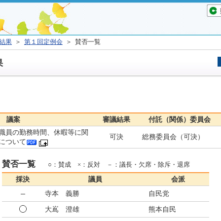
結果
＞
第１回定例会
＞ 賛否一覧
果
議案
審議結果
付託（関係）委員会
職員の勤務時間、休暇等に関
可決
総務委員会（可決）
について
賛否一覧
○：賛成 ×：反対 －：議長・欠席・除斥・退席
採決
議員
会派
寺本 義勝
自民党
大嶌 澄雄
熊本自民