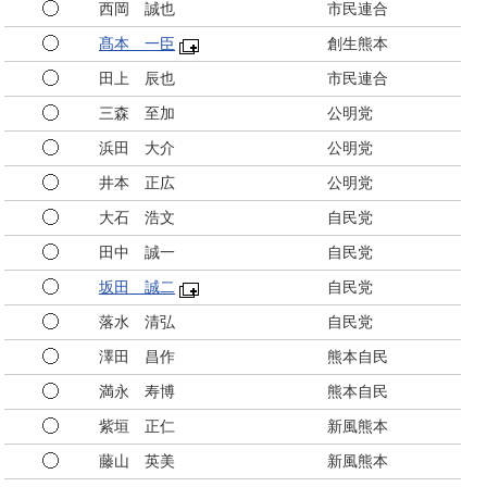
西岡 誠也
市民連合
髙本 一臣
創生熊本
田上 辰也
市民連合
三森 至加
公明党
浜田 大介
公明党
井本 正広
公明党
大石 浩文
自民党
田中 誠一
自民党
坂田 誠二
自民党
落水 清弘
自民党
澤田 昌作
熊本自民
満永 寿博
熊本自民
紫垣 正仁
新風熊本
藤山 英美
新風熊本