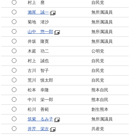
村上 麿
自民党
瀨尾 誠一
無所属議員
菊地 渚沙
無所属議員
山中 惣一郎
無所属議員
井坂 隆寛
無所属議員
木庭 功二
公明党
村上 誠也
自民党
古川 智子
自民党
荒川 慎太郎
自民党
松本 幸隆
熊本自民
中川 栄一郎
熊本自民
松川 善範
創生熊本
筑紫 るみ子
無所属議員
井芹 栄次
共産党