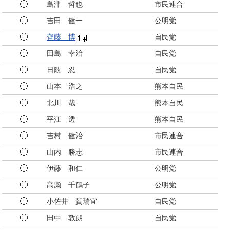
島津 哲也
市民連合
吉田 健一
公明党
齊藤 博
自民党
田島 幸治
自民党
日隈 忍
自民党
山本 浩之
熊本自民
北川 哉
熊本自民
平江 透
熊本自民
吉村 健治
市民連合
山内 勝志
市民連合
伊藤 和仁
公明党
高瀬 千鶴子
公明党
小佐井 賀瑞宜
自民党
田中 敦朗
自民党