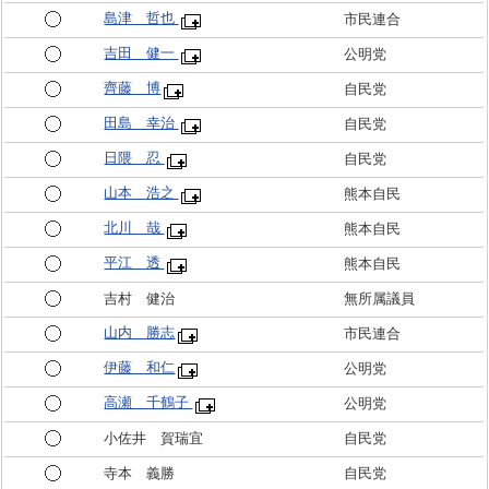
島津 哲也
市民連合
吉田 健一
公明党
齊藤 博
自民党
田島 幸治
自民党
日隈 忍
自民党
山本 浩之
熊本自民
北川 哉
熊本自民
平江 透
熊本自民
吉村 健治
無所属議員
山内 勝志
市民連合
伊藤 和仁
公明党
高瀬 千鶴子
公明党
小佐井 賀瑞宜
自民党
寺本 義勝
自民党