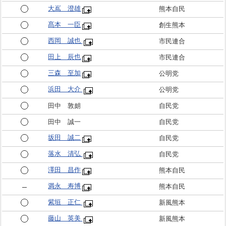
大嶌 澄雄
熊本自民
髙本 一臣
創生熊本
西岡 誠也
市民連合
田上 辰也
市民連合
三森 至加
公明党
浜田 大介
公明党
田中 敦朗
自民党
田中 誠一
自民党
坂田 誠二
自民党
落水 清弘
自民党
澤田 昌作
熊本自民
満永 寿博
熊本自民
紫垣 正仁
新風熊本
藤山 英美
新風熊本