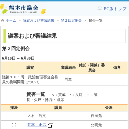
PC版トップ
ホーム
＞
議案および審議結果
＞
第２回定例会
＞ 賛否一覧
議案および審議結果
第２回定例会
6月10日 ～ 6月30日
付託（関係）委
議案
審議結果
備考
員会
議第１６１号 政治倫理審査会委
同意
員の委嘱同意について
賛否一覧
○：賛成 ×：反対 －：議
長・欠席・除斥・退席
採決
議員
会派
大石 浩文
自民党
井本 正広
公明党