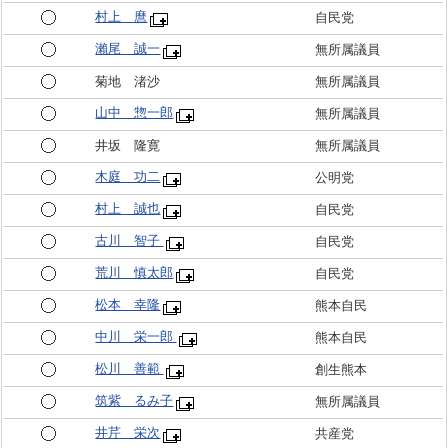
村上 麿
自民党
瀨尾 誠一
無所属議員
菊地 渚沙
無所属議員
山中 惣一郎
無所属議員
井坂 隆寛
無所属議員
木庭 功二
公明党
村上 誠也
自民党
古川 智子
自民党
荒川 慎太郎
自民党
松本 幸隆
熊本自民
中川 栄一郎
熊本自民
松川 善範
創生熊本
筑紫 るみ子
無所属議員
井芹 栄次
共産党