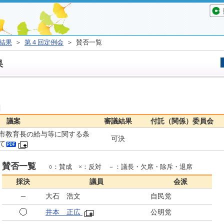
結果
＞
第４回定例会
＞ 賛否一覧
果
日
議案
審議結果
付託（関係）委員会
市教育長の給与等に関する条
可決
て
賛否一覧
○：賛成 ×：反対 －：議長・欠席・除斥・退席
採決
議員
会派
大石 浩文
自民党
井本 正広
公明党