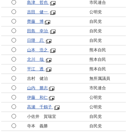
島津 哲也
市民連合
吉田 健一
公明党
齊藤 博
自民党
田島 幸治
自民党
日隈 忍
自民党
山本 浩之
熊本自民
北川 哉
熊本自民
平江 透
熊本自民
吉村 健治
無所属議員
山内 勝志
市民連合
伊藤 和仁
公明党
高瀬 千鶴子
公明党
小佐井 賀瑞宜
自民党
寺本 義勝
自民党