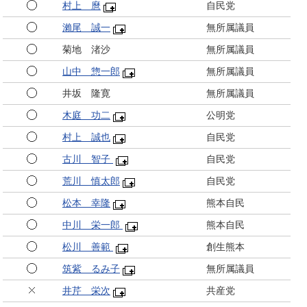
村上 麿
自民党
瀨尾 誠一
無所属議員
菊地 渚沙
無所属議員
山中 惣一郎
無所属議員
井坂 隆寛
無所属議員
木庭 功二
公明党
村上 誠也
自民党
古川 智子
自民党
荒川 慎太郎
自民党
松本 幸隆
熊本自民
中川 栄一郎
熊本自民
松川 善範
創生熊本
筑紫 るみ子
無所属議員
井芹 栄次
共産党