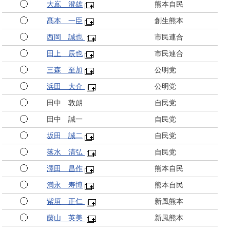
大嶌 澄雄
熊本自民
髙本 一臣
創生熊本
西岡 誠也
市民連合
田上 辰也
市民連合
三森 至加
公明党
浜田 大介
公明党
田中 敦朗
自民党
田中 誠一
自民党
坂田 誠二
自民党
落水 清弘
自民党
澤田 昌作
熊本自民
満永 寿博
熊本自民
紫垣 正仁
新風熊本
藤山 英美
新風熊本