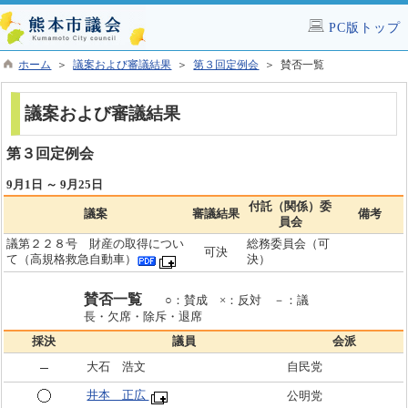
PC版トップ
ホーム
＞
議案および審議結果
＞
第３回定例会
＞ 賛否一覧
議案および審議結果
第３回定例会
9月1日 ～ 9月25日
付託（関係）委
議案
審議結果
備考
員会
議第２２８号 財産の取得につい
総務委員会（可
可決
て（高規格救急自動車）
決）
賛否一覧
○：賛成 ×：反対 －：議
長・欠席・除斥・退席
採決
議員
会派
大石 浩文
自民党
井本 正広
公明党