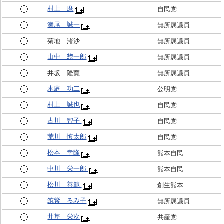
村上 麿
自民党
瀨尾 誠一
無所属議員
菊地 渚沙
無所属議員
山中 惣一郎
無所属議員
井坂 隆寛
無所属議員
木庭 功二
公明党
村上 誠也
自民党
古川 智子
自民党
荒川 慎太郎
自民党
松本 幸隆
熊本自民
中川 栄一郎
熊本自民
松川 善範
創生熊本
筑紫 るみ子
無所属議員
井芹 栄次
共産党