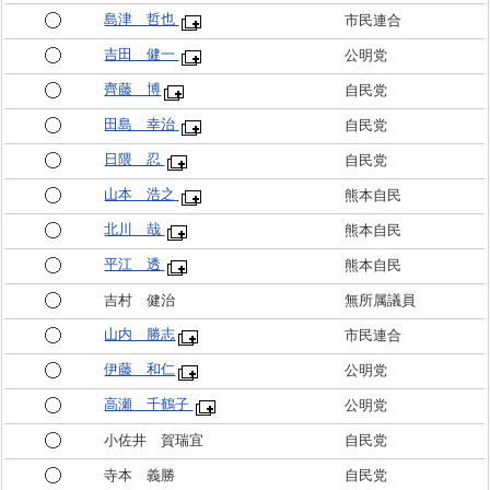
島津 哲也
市民連合
吉田 健一
公明党
齊藤 博
自民党
田島 幸治
自民党
日隈 忍
自民党
山本 浩之
熊本自民
北川 哉
熊本自民
平江 透
熊本自民
吉村 健治
無所属議員
山内 勝志
市民連合
伊藤 和仁
公明党
高瀬 千鶴子
公明党
小佐井 賀瑞宜
自民党
寺本 義勝
自民党