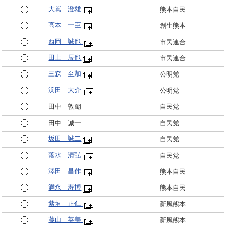
大嶌 澄雄
熊本自民
髙本 一臣
創生熊本
西岡 誠也
市民連合
田上 辰也
市民連合
三森 至加
公明党
浜田 大介
公明党
田中 敦朗
自民党
田中 誠一
自民党
坂田 誠二
自民党
落水 清弘
自民党
澤田 昌作
熊本自民
満永 寿博
熊本自民
紫垣 正仁
新風熊本
藤山 英美
新風熊本