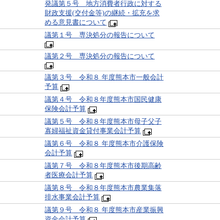
発議第５号 地方消費者行政に対する
財政支援(交付金等)の継続・拡充を求
める意見書について
議第１号 専決処分の報告について
議第２号 専決処分の報告について
議第３号 令和８ 年度熊本市一般会計
予算
議第４号 令和８年度熊本市国民健康
保険会計予算
議第５号 令和８年度熊本市母子父子
寡婦福祉資金貸付事業会計予算
議第６号 令和８ 年度熊本市介護保険
会計予算
議第７号 令和８年度熊本市後期高齢
者医療会計予算
議第８号 令和８年度熊本市農業集落
排水事業会計予算
議第９号 令和８ 年度熊本市産業振興
資金会計予算