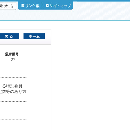
議席番号
27
する特別委員
定数等のあり方