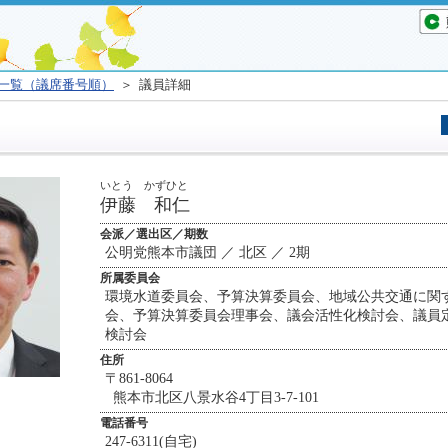
一覧（議席番号順）
＞ 議員詳細
いとう かずひと
伊藤 和仁
会派／選出区／期数
公明党熊本市議団 ／ 北区 ／ 2期
所属委員会
環境水道委員会、予算決算委員会、地域公共交通に関
会、予算決算委員会理事会、議会活性化検討会、議員
検討会
住所
〒861-8064
熊本市北区八景水谷4丁目3-7-101
電話番号
247-6311(自宅)