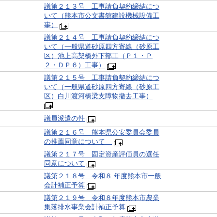
議第２１３号 工事請負契約締結につ
いて（熊本市公文書館建設機械設備工
事）
議第２１４号 工事請負契約締結につ
いて（一般県道砂原四方寄線（砂原工
区）池上高架橋外下部工（Ｐ１・Ｐ
２・ＤＰ６）工事）
議第２１５号 工事請負契約締結につ
いて（一般県道砂原四方寄線（砂原工
区）白川渡河橋梁支障物撤去工事）
議員派遣の件
議第２１６号 熊本県公安委員会委員
の推薦同意について
議第２１７号 固定資産評価員の選任
同意について
議第２１８号 令和８ 年度熊本市一般
会計補正予算
議第２１９号 令和８年度熊本市農業
集落排水事業会計補正予算