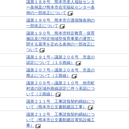
議第１８８号 熊本市老人福祉センタ
ー条例及び熊本市在宅福祉センター条
例の一部改正について
議第１８９号 熊本市介護保険条例の
一部改正について
議第１９０号 熊本市特定教育・保育
施設及び特定地域型保育事業の運営に
関する基準を定める条例の一部改正に
ついて
議第１９１号～議第２０６号 市道の
認定について（１６路線）
議第２０７号～議第２０８号 市道の
廃止について（２路線）
議第２０９号～議第２１０号 他市町
村道の区域外路線認定に伴う承諾につ
いて（２路線）
議第２１１号 工事請負契約締結につ
いて（熊本市公文書館建設工事）
議第２１２号 工事請負契約締結につ
いて（熊本市公文書館建設電気設備工
事）