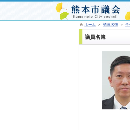
ホーム
＞
議員名簿
＞
全
議員名簿