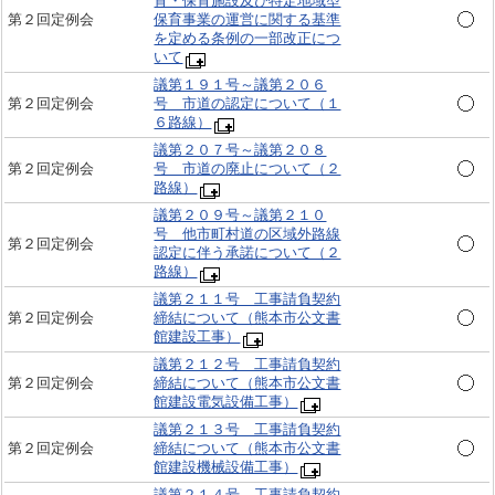
育・保育施設及び特定地域型
第２回定例会
保育事業の運営に関する基準
を定める条例の一部改正につ
いて
議第１９１号～議第２０６
第２回定例会
号 市道の認定について（１
６路線）
議第２０７号～議第２０８
第２回定例会
号 市道の廃止について（２
路線）
議第２０９号～議第２１０
号 他市町村道の区域外路線
第２回定例会
認定に伴う承諾について（２
路線）
議第２１１号 工事請負契約
第２回定例会
締結について（熊本市公文書
館建設工事）
議第２１２号 工事請負契約
第２回定例会
締結について（熊本市公文書
館建設電気設備工事）
議第２１３号 工事請負契約
第２回定例会
締結について（熊本市公文書
館建設機械設備工事）
議第２１４号 工事請負契約