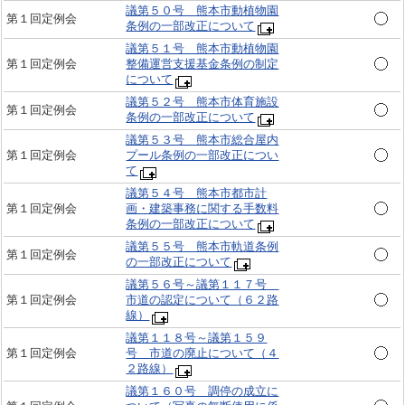
議第５０号 熊本市動植物園
第１回定例会
条例の一部改正について
議第５１号 熊本市動植物園
第１回定例会
整備運営支援基金条例の制定
について
議第５２号 熊本市体育施設
第１回定例会
条例の一部改正について
議第５３号 熊本市総合屋内
第１回定例会
プール条例の一部改正につい
て
議第５４号 熊本市都市計
第１回定例会
画・建築事務に関する手数料
条例の一部改正について
議第５５号 熊本市軌道条例
第１回定例会
の一部改正について
議第５６号～議第１１７号
第１回定例会
市道の認定について（６２路
線）
議第１１８号～議第１５９
第１回定例会
号 市道の廃止について（４
２路線）
議第１６０号 調停の成立に