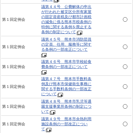
議第４４号 公費解体の申出
が行われた被災区分所有家屋
の固定資産税及び都市計画税
第１回定例会
の減免に係る熊本市税条例の
特例に関する条例を廃止する
条例の制定について
議第４５号 熊本市消防団員
の定員、任用、服務等に関す
第１回定例会
る条例の一部改正について
議第４６号 熊本市学校給食
第１回定例会
費条例の一部改正について
議第４７号 熊本市手数料条
例及び熊本市保健衛生事務に
第１回定例会
関する手数料条例の一部改正
について
議第４８号 熊本市乳児等通
第１回定例会
園支援事業所条例の制定につ
いて
議第４９号 熊本市余熱利用
第１回定例会
施設条例の一部改正につい
て