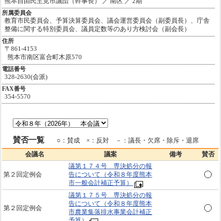
熊本自由民主党市議団（幹事長） ／ 南区 ／ 2期
所属委員会
教育市民委員会、予算決算委員会、議会運営委員会（副委員長）、庁舎
整備に関する特別委員会、議員定数等のあり方検討会（副会長）
住所
〒861-4153
熊本市南区富合町木原570
電話番号
328-2630(会派)
FAX番号
354-5570
賛否一覧
○：賛成 ×：反対 －：議長・欠席・除斥・退席
会議名
議案
備考
賛否
議第１７４号 専決処分の報
第２回定例会
告について（令和８年度熊本
市一般会計補正予算）
議第１７５号 専決処分の報
告について（令和８年度熊本
第２回定例会
市農業集落排水事業会計補正
予算）