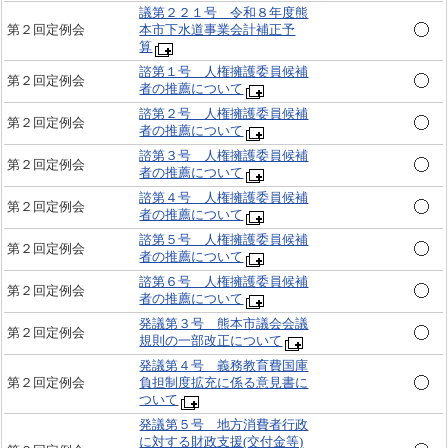
議第２２１号 令和８年度熊
第２回定例会
本市下水道事業会計補正予
算
諮第１号 人権擁護委員候補
第２回定例会
者の推薦について
諮第２号 人権擁護委員候補
第２回定例会
者の推薦について
諮第３号 人権擁護委員候補
第２回定例会
者の推薦について
諮第４号 人権擁護委員候補
第２回定例会
者の推薦について
諮第５号 人権擁護委員候補
第２回定例会
者の推薦について
諮第６号 人権擁護委員候補
第２回定例会
者の推薦について
発議第３号 熊本市議会会議
第２回定例会
規則の一部改正について
発議第４号 義務教育費国庫
第２回定例会
負担制度拡充に係る意見書に
ついて
発議第５号 地方消費者行政
に対する財政支援(交付金等)