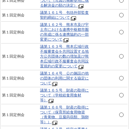
第１回定例会
ついて（写真の無断使用に係
る解決金の額の決定）
議第１６１号 包括外部監査
第１回定例会
契約締結について
議第１６２号 熊本市及び宇
土市における連携中枢都市圏
第１回定例会
の形成に係る連携協約の一部
変更について
議第１６３号 熊本広域行政
不服審査会を共同設置する地
第１回定例会
方公共団体の数の増加及び熊
本広域行政不服審査会共同設
置規約の変更について
議第１６４号 公の施設の他
第１回定例会
の団体の利用に関する協定に
ついて
議第１６５号 財産の取得に
第１回定例会
ついて（学校給食用食材
等）
議第１６６号 財産の取得に
ついて（保育所給食用物資
第１回定例会
（青果物、豆腐蒟蒻類、鶏卵
等））