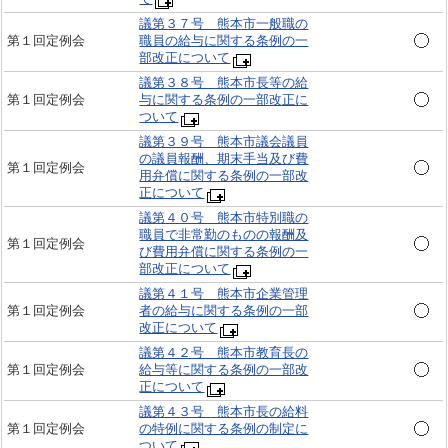
議第３７号 熊本市一般職の
第１回定例会
職員の給与に関する条例の一
部改正について
議第３８号 熊本市長等の給
第１回定例会
与に関する条例の一部改正に
ついて
議第３９号 熊本市議会議員
の議員報酬、期末手当及び費
第１回定例会
用弁償に関する条例の一部改
正について
議第４０号 熊本市特別職の
職員で非常勤のものの報酬及
第１回定例会
び費用弁償に関する条例の一
部改正について
議第４１号 熊本市企業管理
第１回定例会
者の給与に関する条例の一部
改正について
議第４２号 熊本市教育長の
第１回定例会
給与等に関する条例の一部改
正について
議第４３号 熊本市長の給料
第１回定例会
の特例に関する条例の制定に
ついて