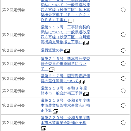
締結について（一般県道砂原
第２回定例会
四方寄線（砂原工区）池上高
架橋外下部工（Ｐ１・Ｐ２・
ＤＰ６）工事）
議第２１５号 工事請負契約
締結について（一般県道砂原
第２回定例会
四方寄線（砂原工区）白川渡
河橋梁支障物撤去工事）
議員派遣の件
第２回定例会
議第２１６号 熊本県公安委
第２回定例会
員会委員の推薦同意につい
て
議第２１７号 固定資産評価
第２回定例会
員の選任同意について
議第２１８号 令和８ 年度
第２回定例会
熊本市一般会計補正予算
議第２１９号 令和８年度熊
第２回定例会
本市農業集落排水事業会計補
正予算
議第２２０号 令和８年度熊
第２回定例会
本市水道事業会計補正予算