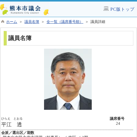
PC版トップ
ホーム
＞
議員名簿
＞
全一覧（議席番号順）
＞ 議員詳細
議員名簿
ひらえ とおる
議席番号
24
平江 透
会派／選出区／期数