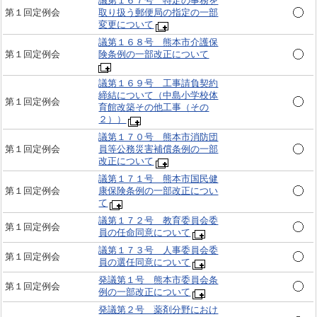
議第１６７号 特定の事務を
第１回定例会
取り扱う郵便局の指定の一部
変更について
議第１６８号 熊本市介護保
第１回定例会
険条例の一部改正について
議第１６９号 工事請負契約
締結について（中島小学校体
第１回定例会
育館改築その他工事（その
２））
議第１７０号 熊本市消防団
第１回定例会
員等公務災害補償条例の一部
改正について
議第１７１号 熊本市国民健
第１回定例会
康保険条例の一部改正につい
て
議第１７２号 教育委員会委
第１回定例会
員の任命同意について
議第１７３号 人事委員会委
第１回定例会
員の選任同意について
発議第１号 熊本市委員会条
第１回定例会
例の一部改正について
発議第２号 薬剤分野におけ