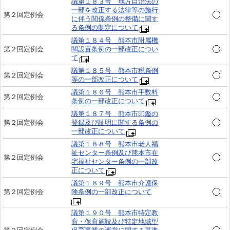
議第１８３号 地方自治法の
一部を改正する法律等の施行
第２回定例会
に伴う関係条例の整備に関す
る条例の制定について
議第１８４号 熊本市附属機
第２回定例会
関設置条例の一部改正につい
て
議第１８５号 熊本市税条例
第２回定例会
等の一部改正について
議第１８６号 熊本市手数料
第２回定例会
条例の一部改正について
議第１８７号 熊本市印鑑の
第２回定例会
登録及び証明に関する条例の
一部改正について
議第１８８号 熊本市老人福
祉センター条例及び熊本市在
第２回定例会
宅福祉センター条例の一部改
正について
議第１８９号 熊本市介護保
第２回定例会
険条例の一部改正について
議第１９０号 熊本市特定教
育・保育施設及び特定地域型