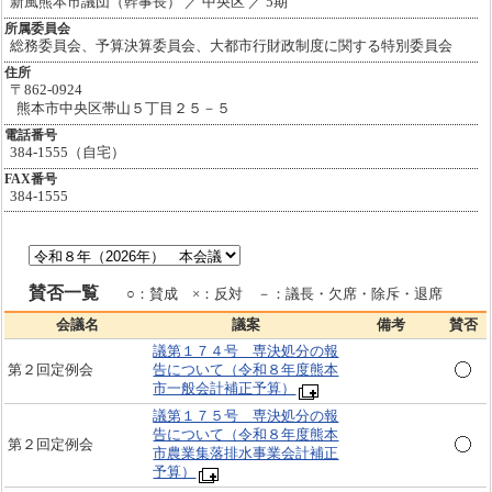
新風熊本市議団（幹事長） ／ 中央区 ／ 5期
所属委員会
総務委員会、予算決算委員会、大都市行財政制度に関する特別委員会
住所
〒862-0924
熊本市中央区帯山５丁目２５－５
電話番号
384-1555（自宅）
FAX番号
384-1555
賛否一覧
○：賛成 ×：反対 －：議長・欠席・除斥・退席
会議名
議案
備考
賛否
議第１７４号 専決処分の報
第２回定例会
告について（令和８年度熊本
市一般会計補正予算）
議第１７５号 専決処分の報
告について（令和８年度熊本
第２回定例会
市農業集落排水事業会計補正
予算）