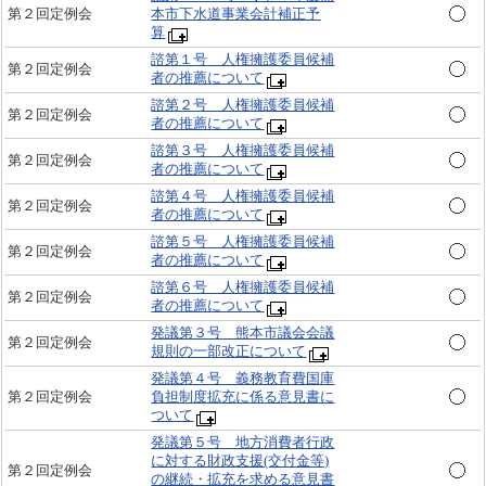
第２回定例会
本市下水道事業会計補正予
算
諮第１号 人権擁護委員候補
第２回定例会
者の推薦について
諮第２号 人権擁護委員候補
第２回定例会
者の推薦について
諮第３号 人権擁護委員候補
第２回定例会
者の推薦について
諮第４号 人権擁護委員候補
第２回定例会
者の推薦について
諮第５号 人権擁護委員候補
第２回定例会
者の推薦について
諮第６号 人権擁護委員候補
第２回定例会
者の推薦について
発議第３号 熊本市議会会議
第２回定例会
規則の一部改正について
発議第４号 義務教育費国庫
第２回定例会
負担制度拡充に係る意見書に
ついて
発議第５号 地方消費者行政
に対する財政支援(交付金等)
第２回定例会
の継続・拡充を求める意見書