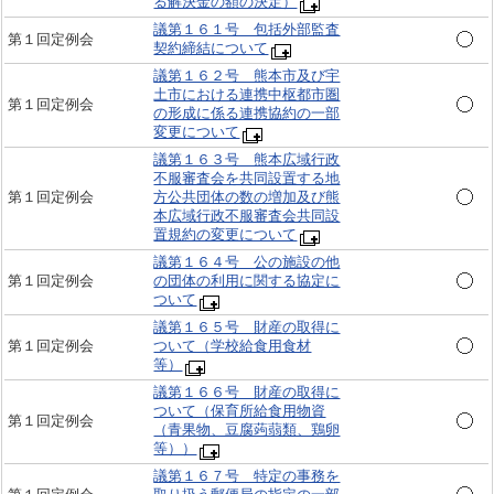
る解決金の額の決定）
議第１６１号 包括外部監査
第１回定例会
契約締結について
議第１６２号 熊本市及び宇
土市における連携中枢都市圏
第１回定例会
の形成に係る連携協約の一部
変更について
議第１６３号 熊本広域行政
不服審査会を共同設置する地
第１回定例会
方公共団体の数の増加及び熊
本広域行政不服審査会共同設
置規約の変更について
議第１６４号 公の施設の他
第１回定例会
の団体の利用に関する協定に
ついて
議第１６５号 財産の取得に
第１回定例会
ついて（学校給食用食材
等）
議第１６６号 財産の取得に
ついて（保育所給食用物資
第１回定例会
（青果物、豆腐蒟蒻類、鶏卵
等））
議第１６７号 特定の事務を