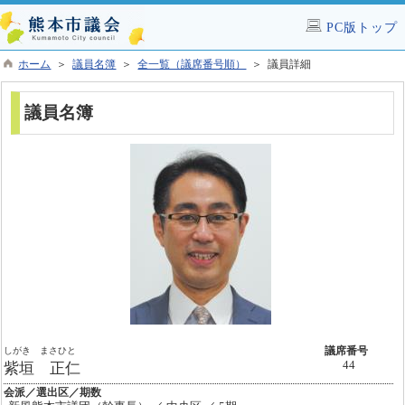
PC版トップ
ホーム
＞
議員名簿
＞
全一覧（議席番号順）
＞ 議員詳細
議員名簿
しがき まさひと
議席番号
44
紫垣 正仁
会派／選出区／期数