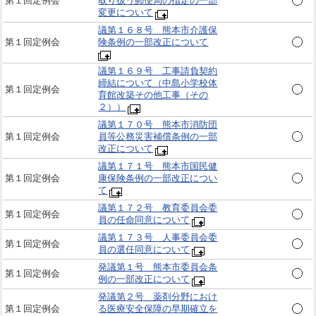
第１回定例会
取り扱う郵便局の指定の一部
変更について
議第１６８号 熊本市介護保
第１回定例会
険条例の一部改正について
議第１６９号 工事請負契約
締結について（中島小学校体
第１回定例会
育館改築その他工事（その
２））
議第１７０号 熊本市消防団
第１回定例会
員等公務災害補償条例の一部
改正について
議第１７１号 熊本市国民健
第１回定例会
康保険条例の一部改正につい
て
議第１７２号 教育委員会委
第１回定例会
員の任命同意について
議第１７３号 人事委員会委
第１回定例会
員の選任同意について
発議第１号 熊本市委員会条
第１回定例会
例の一部改正について
発議第２号 薬剤分野におけ
第１回定例会
る医療安全保障の早期確立を