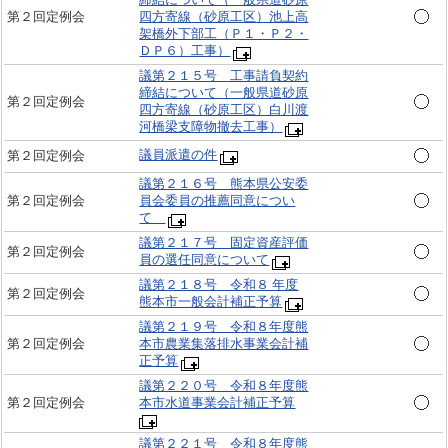
第２回定例会
四方寄線（砂原工区）池上高
架橋外下部工（Ｐ１・Ｐ２・
ＤＰ６）工事）
議第２１５号 工事請負契約
締結について（一般県道砂原
第２回定例会
四方寄線（砂原工区）白川渡
河橋梁支障物撤去工事）
議員派遣の件
第２回定例会
議第２１６号 熊本県公安委
第２回定例会
員会委員の推薦同意につい
て
議第２１７号 固定資産評価
第２回定例会
員の選任同意について
議第２１８号 令和８ 年度
第２回定例会
熊本市一般会計補正予算
議第２１９号 令和８年度熊
第２回定例会
本市農業集落排水事業会計補
正予算
議第２２０号 令和８年度熊
第２回定例会
本市水道事業会計補正予算
議第２２１号 令和８年度熊