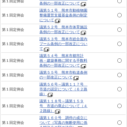
第１回定例会
条例の一部改正について
議第５１号 熊本市動植物園
第１回定例会
整備運営支援基金条例の制定
について
議第５２号 熊本市体育施設
第１回定例会
条例の一部改正について
議第５３号 熊本市総合屋内
第１回定例会
プール条例の一部改正につい
て
議第５４号 熊本市都市計
第１回定例会
画・建築事務に関する手数料
条例の一部改正について
議第５５号 熊本市軌道条例
第１回定例会
の一部改正について
議第５６号～議第１１７号
第１回定例会
市道の認定について（６２路
線）
議第１１８号～議第１５９
第１回定例会
号 市道の廃止について（４
２路線）
議第１６０号 調停の成立に
第１回定例会
ついて（写真の無断使用に係