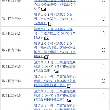
第２回定例会
保育事業の運営に関する基準
を定める条例の一部改正につ
いて
議第１９１号～議第２０６
第２回定例会
号 市道の認定について（１
６路線）
議第２０７号～議第２０８
第２回定例会
号 市道の廃止について（２
路線）
議第２０９号～議第２１０
号 他市町村道の区域外路線
第２回定例会
認定に伴う承諾について（２
路線）
議第２１１号 工事請負契約
第２回定例会
締結について（熊本市公文書
館建設工事）
議第２１２号 工事請負契約
第２回定例会
締結について（熊本市公文書
館建設電気設備工事）
議第２１３号 工事請負契約
第２回定例会
締結について（熊本市公文書
館建設機械設備工事）
議第２１４号 工事請負契約
締結について（一般県道砂原