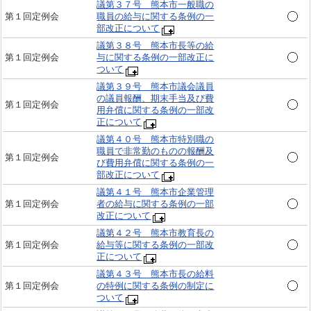
議第３７号 熊本市一般職の
第１回定例会
職員の給与に関する条例の一
部改正について
議第３８号 熊本市長等の給
第１回定例会
与に関する条例の一部改正に
ついて
議第３９号 熊本市議会議員
の議員報酬、期末手当及び費
第１回定例会
用弁償に関する条例の一部改
正について
議第４０号 熊本市特別職の
職員で非常勤のものの報酬及
第１回定例会
び費用弁償に関する条例の一
部改正について
議第４１号 熊本市企業管理
第１回定例会
者の給与に関する条例の一部
改正について
議第４２号 熊本市教育長の
第１回定例会
給与等に関する条例の一部改
正について
議第４３号 熊本市長の給料
第１回定例会
の特例に関する条例の制定に
ついて