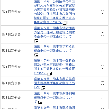
議第４４号 公費解体の申出
が行われた被災区分所有家屋
の固定資産税及び都市計画税
第１回定例会
の減免に係る熊本市税条例の
特例に関する条例を廃止する
条例の制定について
議第４５号 熊本市消防団員
の定員、任用、服務等に関す
第１回定例会
る条例の一部改正について
議第４６号 熊本市学校給食
第１回定例会
費条例の一部改正について
議第４７号 熊本市手数料条
例及び熊本市保健衛生事務に
第１回定例会
関する手数料条例の一部改正
について
議第４８号 熊本市乳児等通
第１回定例会
園支援事業所条例の制定につ
いて
議第４９号 熊本市余熱利用
第１回定例会
施設条例の一部改正につい
て
議第５０号 熊本市動植物園