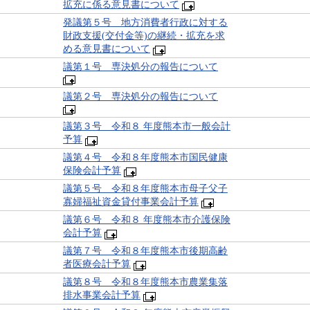
拡充に係る意見書について
発議第５号 地方消費者行政に対する
財政支援(交付金等)の継続・拡充を求
める意見書について
議第１号 専決処分の報告について
議第２号 専決処分の報告について
議第３号 令和８ 年度熊本市一般会計
予算
議第４号 令和８年度熊本市国民健康
保険会計予算
議第５号 令和８年度熊本市母子父子
寡婦福祉資金貸付事業会計予算
議第６号 令和８ 年度熊本市介護保険
会計予算
議第７号 令和８年度熊本市後期高齢
者医療会計予算
議第８号 令和８年度熊本市農業集落
排水事業会計予算