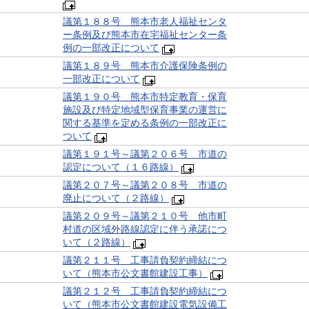
議第１８８号 熊本市老人福祉センタ
ー条例及び熊本市在宅福祉センター条
例の一部改正について
議第１８９号 熊本市介護保険条例の
一部改正について
議第１９０号 熊本市特定教育・保育
施設及び特定地域型保育事業の運営に
関する基準を定める条例の一部改正に
ついて
議第１９１号～議第２０６号 市道の
認定について（１６路線）
議第２０７号～議第２０８号 市道の
廃止について（２路線）
議第２０９号～議第２１０号 他市町
村道の区域外路線認定に伴う承諾につ
いて（２路線）
議第２１１号 工事請負契約締結につ
いて（熊本市公文書館建設工事）
議第２１２号 工事請負契約締結につ
いて（熊本市公文書館建設電気設備工