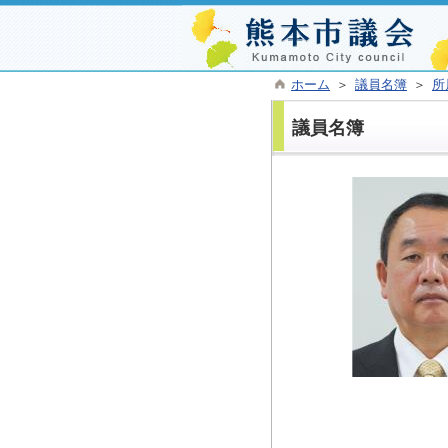
ホーム
＞
議員名簿
＞
所
議員名簿