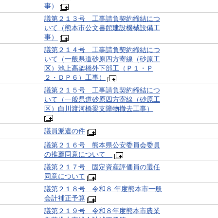
事）
議第２１３号 工事請負契約締結につ
いて（熊本市公文書館建設機械設備工
事）
議第２１４号 工事請負契約締結につ
いて（一般県道砂原四方寄線（砂原工
区）池上高架橋外下部工（Ｐ１・Ｐ
２・ＤＰ６）工事）
議第２１５号 工事請負契約締結につ
いて（一般県道砂原四方寄線（砂原工
区）白川渡河橋梁支障物撤去工事）
議員派遣の件
議第２１６号 熊本県公安委員会委員
の推薦同意について
議第２１７号 固定資産評価員の選任
同意について
議第２１８号 令和８ 年度熊本市一般
会計補正予算
議第２１９号 令和８年度熊本市農業