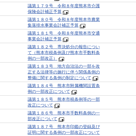
議第１７９号 令和８年度熊本市介護
保険会計補正予算
議第１８０号 令和８年度熊本市農業
集落排水事業会計補正予算
議第１８１号 令和８年度熊本市交通
事業会計補正予算
議第１８２号 専決処分の報告につい
て（熊本市税条例及び熊本市手数料条
例の一部改正）
議第１８３号 地方自治法の一部を改
正する法律等の施行に伴う関係条例の
整備に関する条例の制定について
議第１８４号 熊本市附属機関設置条
例の一部改正について
議第１８５号 熊本市税条例等の一部
改正について
議第１８６号 熊本市手数料条例の一
部改正について
議第１８７号 熊本市印鑑の登録及び
証明に関する条例の一部改正について