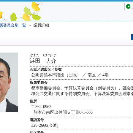
属委員会別一覧
＞ 議員詳細
はまだ だいすけ
浜田 大介
会派／選出区／期数
公明党熊本市議団（団長） ／ 南区 ／ 4期
所属委員会
都市整備委員会、予算決算委員会（副委員長）、議会
域公共交通に関する特別委員会、予算決算委員会理事
住所
〒862-0963
熊本市南区出仲間５丁目6-1-606
電話番号
328-2660(会派)