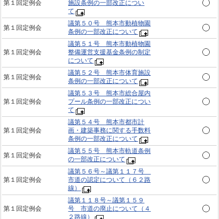
第１回定例会
施設条例の一部改正につい
て
議第５０号 熊本市動植物園
第１回定例会
条例の一部改正について
議第５１号 熊本市動植物園
第１回定例会
整備運営支援基金条例の制定
について
議第５２号 熊本市体育施設
第１回定例会
条例の一部改正について
議第５３号 熊本市総合屋内
第１回定例会
プール条例の一部改正につい
て
議第５４号 熊本市都市計
第１回定例会
画・建築事務に関する手数料
条例の一部改正について
議第５５号 熊本市軌道条例
第１回定例会
の一部改正について
議第５６号～議第１１７号
第１回定例会
市道の認定について（６２路
線）
議第１１８号～議第１５９
第１回定例会
号 市道の廃止について（４
２路線）