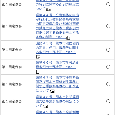
第１回定例会
の特例に関する条例の制定に
ついて
議第４４号 公費解体の申出
が行われた被災区分所有家屋
の固定資産税及び都市計画税
第１回定例会
の減免に係る熊本市税条例の
特例に関する条例を廃止する
条例の制定について
議第４５号 熊本市消防団員
の定員、任用、服務等に関す
第１回定例会
る条例の一部改正について
議第４６号 熊本市学校給食
第１回定例会
費条例の一部改正について
議第４７号 熊本市手数料条
例及び熊本市保健衛生事務に
第１回定例会
関する手数料条例の一部改正
について
議第４８号 熊本市乳児等通
第１回定例会
園支援事業所条例の制定につ
いて
議第４９号 熊本市余熱利用