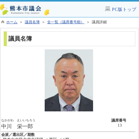
PC版トップ
ホーム
＞
議員名簿
＞
全一覧（議席番号順）
＞ 議員詳細
議員名簿
なかがわ えいいちろう
議席番号
13
中川 栄一郎
会派／選出区／期数