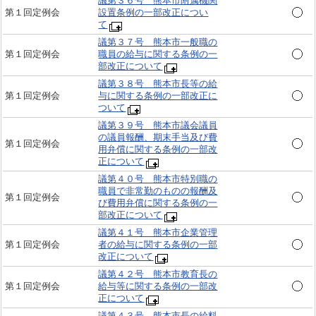
議第３６号 熊本市附属機関
第１回定例会
設置条例の一部改正につい
て
議第３７号 熊本市一般職の
第１回定例会
職員の給与に関する条例の一
部改正について
議第３８号 熊本市長等の給
第１回定例会
与に関する条例の一部改正に
ついて
議第３９号 熊本市議会議員
の議員報酬、期末手当及び費
第１回定例会
用弁償に関する条例の一部改
正について
議第４０号 熊本市特別職の
職員で非常勤のものの報酬及
第１回定例会
び費用弁償に関する条例の一
部改正について
議第４１号 熊本市企業管理
第１回定例会
者の給与に関する条例の一部
改正について
議第４２号 熊本市教育長の
第１回定例会
給与等に関する条例の一部改
正について
議第４３号 熊本市長の給料