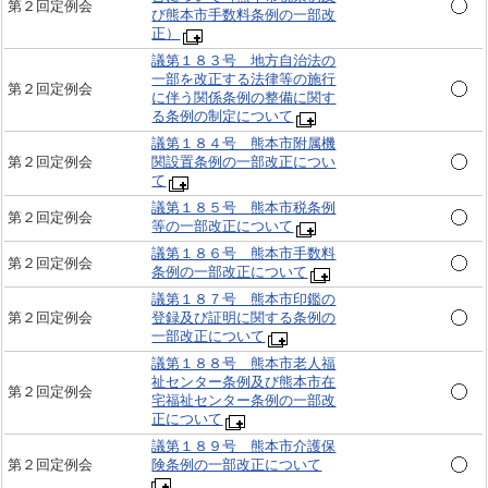
第２回定例会
び熊本市手数料条例の一部改
正）
議第１８３号 地方自治法の
一部を改正する法律等の施行
第２回定例会
に伴う関係条例の整備に関す
る条例の制定について
議第１８４号 熊本市附属機
第２回定例会
関設置条例の一部改正につい
て
議第１８５号 熊本市税条例
第２回定例会
等の一部改正について
議第１８６号 熊本市手数料
第２回定例会
条例の一部改正について
議第１８７号 熊本市印鑑の
第２回定例会
登録及び証明に関する条例の
一部改正について
議第１８８号 熊本市老人福
祉センター条例及び熊本市在
第２回定例会
宅福祉センター条例の一部改
正について
議第１８９号 熊本市介護保
第２回定例会
険条例の一部改正について