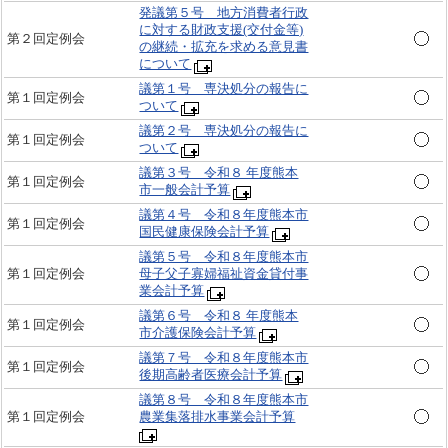
発議第５号 地方消費者行政
に対する財政支援(交付金等)
第２回定例会
の継続・拡充を求める意見書
について
議第１号 専決処分の報告に
第１回定例会
ついて
議第２号 専決処分の報告に
第１回定例会
ついて
議第３号 令和８ 年度熊本
第１回定例会
市一般会計予算
議第４号 令和８年度熊本市
第１回定例会
国民健康保険会計予算
議第５号 令和８年度熊本市
第１回定例会
母子父子寡婦福祉資金貸付事
業会計予算
議第６号 令和８ 年度熊本
第１回定例会
市介護保険会計予算
議第７号 令和８年度熊本市
第１回定例会
後期高齢者医療会計予算
議第８号 令和８年度熊本市
第１回定例会
農業集落排水事業会計予算