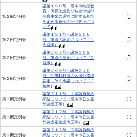
議第１９０号 熊本市特定教
育・保育施設及び特定地域型
第２回定例会
保育事業の運営に関する基準
を定める条例の一部改正につ
いて
議第１９１号～議第２０６
第２回定例会
号 市道の認定について（１
６路線）
議第２０７号～議第２０８
第２回定例会
号 市道の廃止について（２
路線）
議第２０９号～議第２１０
号 他市町村道の区域外路線
第２回定例会
認定に伴う承諾について（２
路線）
議第２１１号 工事請負契約
第２回定例会
締結について（熊本市公文書
館建設工事）
議第２１２号 工事請負契約
第２回定例会
締結について（熊本市公文書
館建設電気設備工事）
議第２１３号 工事請負契約
第２回定例会
締結について（熊本市公文書