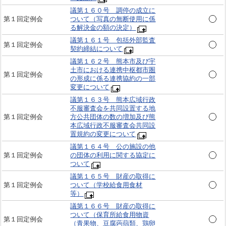
議第１６０号 調停の成立に
第１回定例会
ついて（写真の無断使用に係
る解決金の額の決定）
議第１６１号 包括外部監査
第１回定例会
契約締結について
議第１６２号 熊本市及び宇
土市における連携中枢都市圏
第１回定例会
の形成に係る連携協約の一部
変更について
議第１６３号 熊本広域行政
不服審査会を共同設置する地
第１回定例会
方公共団体の数の増加及び熊
本広域行政不服審査会共同設
置規約の変更について
議第１６４号 公の施設の他
第１回定例会
の団体の利用に関する協定に
ついて
議第１６５号 財産の取得に
第１回定例会
ついて（学校給食用食材
等）
議第１６６号 財産の取得に
ついて（保育所給食用物資
第１回定例会
（青果物、豆腐蒟蒻類、鶏卵