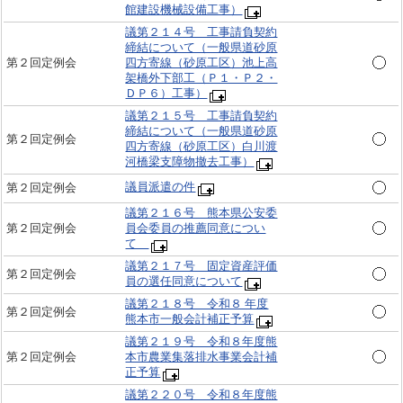
館建設機械設備工事）
議第２１４号 工事請負契約
締結について（一般県道砂原
第２回定例会
四方寄線（砂原工区）池上高
架橋外下部工（Ｐ１・Ｐ２・
ＤＰ６）工事）
議第２１５号 工事請負契約
締結について（一般県道砂原
第２回定例会
四方寄線（砂原工区）白川渡
河橋梁支障物撤去工事）
議員派遣の件
第２回定例会
議第２１６号 熊本県公安委
第２回定例会
員会委員の推薦同意につい
て
議第２１７号 固定資産評価
第２回定例会
員の選任同意について
議第２１８号 令和８ 年度
第２回定例会
熊本市一般会計補正予算
議第２１９号 令和８年度熊
第２回定例会
本市農業集落排水事業会計補
正予算
議第２２０号 令和８年度熊