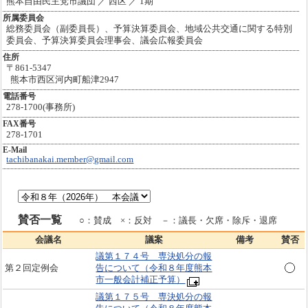
熊本自由民主党市議団 ／ 西区 ／ 1期
所属委員会
総務委員会（副委員長）、予算決算委員会、地域公共交通に関する特別
委員会、予算決算委員会理事会、議会広報委員会
住所
〒861-5347
熊本市西区河内町船津2947
電話番号
278-1700(事務所)
FAX番号
278-1701
E-Mail
tachibanakai.member@gmail.com
賛否一覧
○：賛成 ×：反対 －：議長・欠席・除斥・退席
会議名
議案
備考
賛否
議第１７４号 専決処分の報
第２回定例会
告について（令和８年度熊本
市一般会計補正予算）
議第１７５号 専決処分の報