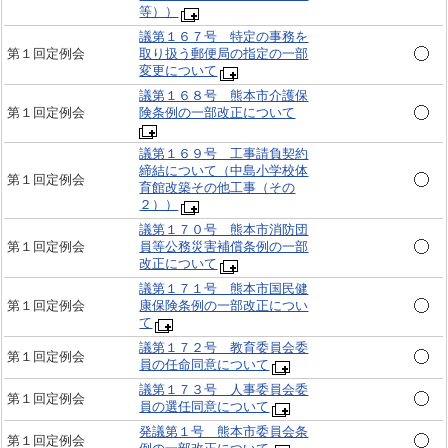
等））
議第１６７号 特定の事務を
第１回定例会
取り扱う郵便局の指定の一部
変更について
議第１６８号 熊本市介護保
第１回定例会
険条例の一部改正について
議第１６９号 工事請負契約
締結について（中島小学校体
第１回定例会
育館改築その他工事（その
２））
議第１７０号 熊本市消防団
第１回定例会
員等公務災害補償条例の一部
改正について
議第１７１号 熊本市国民健
第１回定例会
康保険条例の一部改正につい
て
議第１７２号 教育委員会委
第１回定例会
員の任命同意について
議第１７３号 人事委員会委
第１回定例会
員の選任同意について
発議第１号 熊本市委員会条
第１回定例会