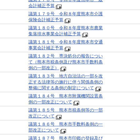
会計補正予算
議第１７９号 令和８年度熊本市介護
保険会計補正予算
議第１８０号 令和８年度熊本市農業
集落排水事業会計補正予算
議第１８１号 令和８年度熊本市交通
事業会計補正予算
議第１８２号 専決処分の報告につい
て（熊本市税条例及び熊本市手数料条
例の一部改正）
議第１８３号 地方自治法の一部を改
正する法律等の施行に伴う関係条例の
整備に関する条例の制定について
議第１８４号 熊本市附属機関設置条
例の一部改正について
議第１８５号 熊本市税条例等の一部
改正について
議第１８６号 熊本市手数料条例の一
部改正について
議第１８７号 熊本市印鑑の登録及び