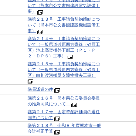
いて（熊本市公文書館建設電気設備工
事）
議第２１３号 工事請負契約締結につ
いて（熊本市公文書館建設機械設備工
事）
議第２１４号 工事請負契約締結につ
いて（一般県道砂原四方寄線（砂原工
区）池上高架橋外下部工（Ｐ１・Ｐ
２・ＤＰ６）工事）
議第２１５号 工事請負契約締結につ
いて（一般県道砂原四方寄線（砂原工
区）白川渡河橋梁支障物撤去工事）
議員派遣の件
議第２１６号 熊本県公安委員会委員
の推薦同意について
議第２１７号 固定資産評価員の選任
同意について
議第２１８号 令和８ 年度熊本市一般
会計補正予算