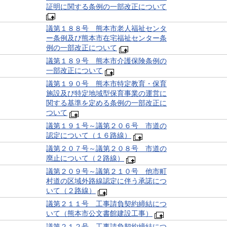
証明に関する条例の一部改正について
議第１８８号 熊本市老人福祉センタ
ー条例及び熊本市在宅福祉センター条
例の一部改正について
議第１８９号 熊本市介護保険条例の
一部改正について
議第１９０号 熊本市特定教育・保育
施設及び特定地域型保育事業の運営に
関する基準を定める条例の一部改正に
ついて
議第１９１号～議第２０６号 市道の
認定について（１６路線）
議第２０７号～議第２０８号 市道の
廃止について（２路線）
議第２０９号～議第２１０号 他市町
村道の区域外路線認定に伴う承諾につ
いて（２路線）
議第２１１号 工事請負契約締結につ
いて（熊本市公文書館建設工事）
議第２１２号 工事請負契約締結につ