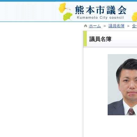
ホーム
＞
議員名簿
＞
全
議員名簿