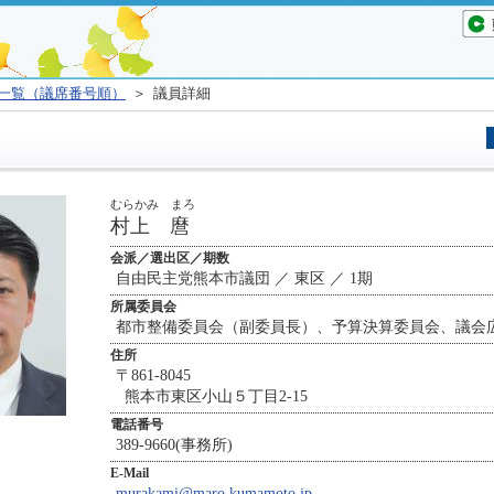
一覧（議席番号順）
＞ 議員詳細
むらかみ まろ
村上 麿
会派／選出区／期数
自由民主党熊本市議団 ／ 東区 ／ 1期
所属委員会
都市整備委員会（副委員長）、予算決算委員会、議会
住所
〒861-8045
熊本市東区小山５丁目2-15
電話番号
389-9660(事務所)
E-Mail
murakami@maro.kumamoto.jp