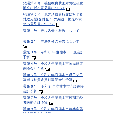
発議第４号 義務教育費国庫負担制度
拡充に係る意見書について
発議第５号 地方消費者行政に対する
財政支援(交付金等)の継続・拡充を求
める意見書について
議第１号 専決処分の報告について
議第２号 専決処分の報告について
議第３号 令和８ 年度熊本市一般会計
予算
議第４号 令和８年度熊本市国民健康
保険会計予算
議第５号 令和８年度熊本市母子父子
寡婦福祉資金貸付事業会計予算
議第６号 令和８ 年度熊本市介護保険
会計予算
議第７号 令和８年度熊本市後期高齢
者医療会計予算
議第８号 令和８年度熊本市農業集落