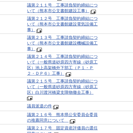
議第２１１号 工事請負契約締結につ
いて（熊本市公文書館建設工事）
議第２１２号 工事請負契約締結につ
いて（熊本市公文書館建設電気設備工
事）
議第２１３号 工事請負契約締結につ
いて（熊本市公文書館建設機械設備工
事）
議第２１４号 工事請負契約締結につ
いて（一般県道砂原四方寄線（砂原工
区）池上高架橋外下部工（Ｐ１・Ｐ
２・ＤＰ６）工事）
議第２１５号 工事請負契約締結につ
いて（一般県道砂原四方寄線（砂原工
区）白川渡河橋梁支障物撤去工事）
議員派遣の件
議第２１６号 熊本県公安委員会委員
の推薦同意について
議第２１７号 固定資産評価員の選任