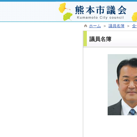
ホーム
＞
議員名簿
＞
全
議員名簿