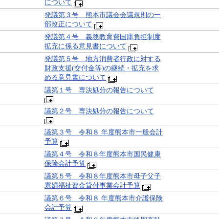
について
発議第３号 熊本市議会会議規則の一
部改正について
発議第４号 義務教育費国庫負担制度
拡充に係る意見書について
発議第５号 地方消費者行政に対する
財政支援(交付金等)の継続・拡充を求
める意見書について
議第１号 専決処分の報告について
議第２号 専決処分の報告について
議第３号 令和８ 年度熊本市一般会計
予算
議第４号 令和８年度熊本市国民健康
保険会計予算
議第５号 令和８年度熊本市母子父子
寡婦福祉資金貸付事業会計予算
議第６号 令和８ 年度熊本市介護保険
会計予算