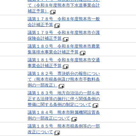
て（令和８年度熊本市下水道事業会計
補正予算）
議第１７８号 令和８年度熊本市一般
会計補正予算
議第１７９号 令和８年度熊本市介護
保険会計補正予算
議第１８０号 令和８年度熊本市農業
集落排水事業会計補正予算
議第１８１号 令和８年度熊本市交通
事業会計補正予算
議第１８２号 専決処分の報告につい
て（熊本市税条例及び熊本市手数料条
例の一部改正）
議第１８３号 地方自治法の一部を改
正する法律等の施行に伴う関係条例の
整備に関する条例の制定について
議第１８４号 熊本市附属機関設置条
例の一部改正について
議第１８５号 熊本市税条例等の一部
改正について