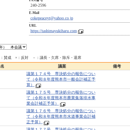
FAX番号
240-2596
E-Mail
cokepeaceyt@yahoo.co.jp
URL
https://tashimayukiharu.com
○：賛成 ×：反対 －：議長・欠席・除斥・退席
議名
議案
備考
議第１７４号 専決処分の報告につい
て（令和８年度熊本市一般会計補正予
算）
議第１７５号 専決処分の報告につい
て（令和８年度熊本市農業集落排水事
業会計補正予算）
議第１７６号 専決処分の報告につい
て（令和８年度熊本市水道事業会計補
正予算）
議第１７７号 専決処分の報告につい