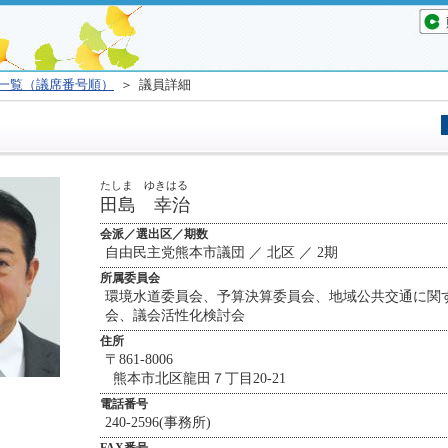
一覧（議席番号順）
＞ 議員詳細
たしま ゆきはる
田島 幸治
会派／選出区／期数
自由民主党熊本市議団 ／ 北区 ／ 2期
所属委員会
環境水道委員会、予算決算委員会、地域公共交通に関
会、議会活性化検討会
住所
〒861-8006
熊本市北区龍田７丁目20-21
電話番号
240-2596(事務所)