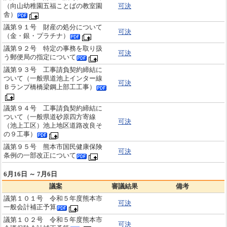
（向山幼稚園五福ことばの教室園
可決
舎）
議第９１号 財産の処分について
可決
（金・銀・プラチナ）
議第９２号 特定の事務を取り扱
可決
う郵便局の指定について
議第９３号 工事請負契約締結に
ついて（一般県道池上インター線
可決
Ｂランプ橋橋梁鋼上部工工事）
議第９４号 工事請負契約締結に
ついて（一般県道砂原四方寄線
可決
（池上工区）池上地区道路改良そ
の９工事）
議第９５号 熊本市国民健康保険
可決
条例の一部改正について
6月16日 ～ 7月6日
議案
審議結果
備考
議第１０１号 令和５年度熊本市
可決
一般会計補正予算
議第１０２号 令和５年度熊本市
可決