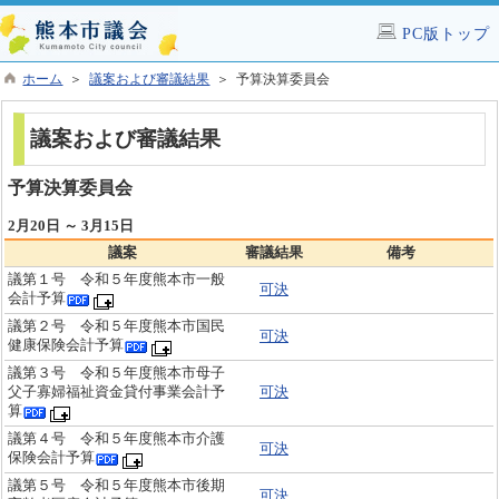
PC版トップ
ホーム
＞
議案および審議結果
＞ 予算決算委員会
議案および審議結果
予算決算委員会
2月20日 ～ 3月15日
議案
審議結果
備考
議第１号 令和５年度熊本市一般
可決
会計予算
議第２号 令和５年度熊本市国民
可決
健康保険会計予算
議第３号 令和５年度熊本市母子
父子寡婦福祉資金貸付事業会計予
可決
算
議第４号 令和５年度熊本市介護
可決
保険会計予算
議第５号 令和５年度熊本市後期
可決