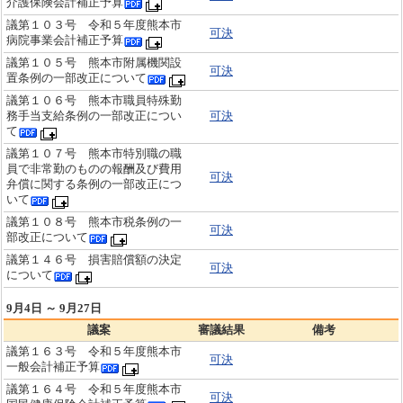
介護保険会計補正予算
議第１０３号 令和５年度熊本市
可決
病院事業会計補正予算
議第１０５号 熊本市附属機関設
可決
置条例の一部改正について
議第１０６号 熊本市職員特殊勤
務手当支給条例の一部改正につい
可決
て
議第１０７号 熊本市特別職の職
員で非常勤のものの報酬及び費用
可決
弁償に関する条例の一部改正につ
いて
議第１０８号 熊本市税条例の一
可決
部改正について
議第１４６号 損害賠償額の決定
可決
について
9月4日 ～ 9月27日
議案
審議結果
備考
議第１６３号 令和５年度熊本市
可決
一般会計補正予算
議第１６４号 令和５年度熊本市
可決