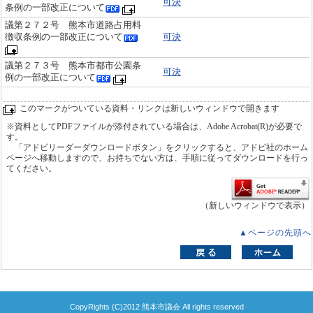
可決
条例の一部改正について
議第２７２号 熊本市道路占用料
徴収条例の一部改正について
可決
議第２７３号 熊本市都市公園条
可決
例の一部改正について
このマークがついている資料・リンクは新しいウィンドウで開きます
※資料としてPDFファイルが添付されている場合は、Adobe Acrobat(R)が必要で
す。
「アドビリーダーダウンロードボタン」をクリックすると、アドビ社のホーム
ページへ移動しますので、お持ちでない方は、手順に従ってダウンロードを行っ
てください。
（新しいウィンドウで表示）
▲ページの先頭へ
CopyRights (C)2012 熊本市議会 All rights reserved