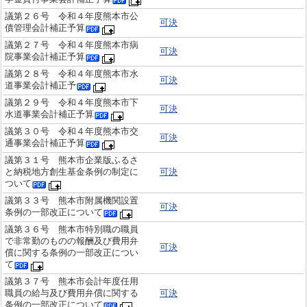
議第２６号 令和４年度熊本市公
可決
債管理会計補正予算
議第２７号 令和４年度熊本市病
可決
院事業会計補正予算
議第２８号 令和４年度熊本市水
可決
道事業会計補正予
議第２９号 令和４年度熊本市下
可決
水道事業会計補正予算
議第３０号 令和４年度熊本市交
可決
通事業会計補正予算
議第３１号 熊本市企業版ふるさ
と納税地方創生基金条例の制定に
可決
ついて
議第３３号 熊本市附属機関設置
可決
条例の一部改正について
議第３６号 熊本市特別職の職員
で非常勤のものの報酬及び費用弁
可決
償に関する条例の一部改正につい
て
議第３７号 熊本市会計年度任用
職員の給与及び費用弁償に関する
可決
条例の一部改正について