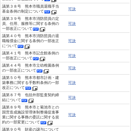
議第３８号 熊本市職員退職手当
可決
基金条例の制定について
議第３９号 熊本市消防団員の定
員、任用、服務等に関する条例の
可決
一部改正について
議第４０号 熊本市消防団員の退
職報償金に関する条例の一部改正
可決
について
議第４１号 熊本市記念館条例の
可決
一部改正について
議第４４号 熊本市立幼稚園条例
可決
の一部改正について
議第５０号 熊本市都市計画・建
築事務に関する手数料条例の一部
可決
改正について
議第８７号 包括外部監査契約締
可決
結について
議第８９号 熊本市と菊池市との
国営造成施設管理体制整備促進事
可決
業に関する事務の委託に関する規
約の一部変更について
議第９０号 財産の譲与について