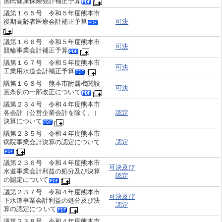
国民健康保険会計補正予算
議第１６５号 令和５年度熊本市
後期高齢者医療会計補正予算
可決
議第１６６号 令和５年度熊本市
可決
競輪事業会計補正予算
議第１６７号 令和５年度熊本市
可決
工業用水道会計補正予算
議第１６８号 熊本市附属機関設
可決
置条例の一部改正について
議第２３４号 令和４年度熊本市
各会計（公営企業会計を除く。）
認定
決算について
議第２３５号 令和４年度熊本市
病院事業会計決算の認定について
認定
議第２３６号 令和４年度熊本市
可決及び
水道事業会計利益の処分及び決算
認定
の認定について
議第２３７号 令和４年度熊本市
可決及び
下水道事業会計利益の処分及び決
認定
算の認定につ いて
議第２３８号 令和４年度熊本市