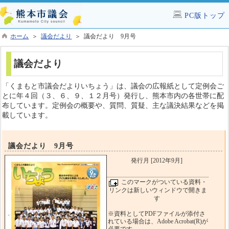
PC版トップ
ホーム
＞
議会だより
＞ 議会だより 9月号
議会だより
「くまもと市議会だよりいちょう」は、議会の広報紙として定例会ご
とに年４回（３、６、９、１２月号）発行し、熊本市内の各世帯に配
布しています。定例会の概要や、質問、質疑、主な議決結果などを掲
載しています。
議会だより 9月号
発行月 [2012年9月]
このマークがついている資料・
リンクは新しいウィンドウで開きま
す
※資料としてPDFファイルが添付さ
れている場合は、Adobe Acrobat(R)が