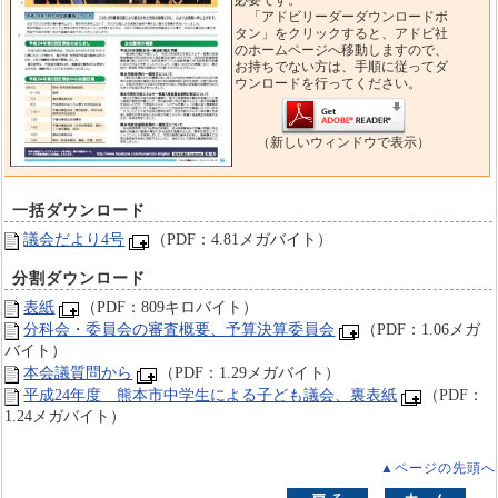
必要です。
「アドビリーダーダウンロードボ
タン」をクリックすると、アドビ社
のホームページへ移動しますので、
お持ちでない方は、手順に従ってダ
ウンロードを行ってください。
（新しいウィンドウで表示）
一括ダウンロード
議会だより4号
（PDF：4.81メガバイト）
分割ダウンロード
表紙
（PDF：809キロバイト）
分科会・委員会の審査概要、予算決算委員会
（PDF：1.06メガ
バイト）
本会議質問から
（PDF：1.29メガバイト）
平成24年度 熊本市中学生による子ども議会、裏表紙
（PDF：
1.24メガバイト）
▲ページの先頭へ