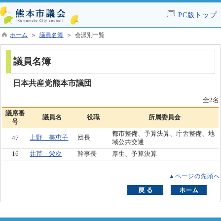
PC版トップ
ホーム
＞
議員名簿
＞ 会派別一覧
議員名簿
日本共産党熊本市議団
全2名
議席番
議員名
役職
所属委員会
号
都市整備、予算決算、庁舎整備、地
上野 美恵子
団長
47
域公共交通
16
井芹 栄次
幹事長
厚生、予算決算
▲ページの先頭へ