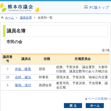
PC版トップ
ホーム
＞
議員名簿
＞ 会派別一覧
議員名簿
市民の会
全3名
議席番
議員名
役職
所属委員会
号
総務、予算決算、議会運営、大都市
井坂 隆寛
団長
7
行財政、議員定数等のあり方検討会
25
吉村 健治
幹事長
環境水道、予算決算、地域公共交通
教育市民、予算決算、予決理事、議
菊地 渚沙
政調会長
5
会広報
▲ページの先頭へ