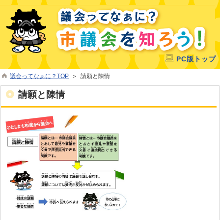
PC版トップ
議会ってなぁに？TOP
＞ 請願と陳情
請願と陳情