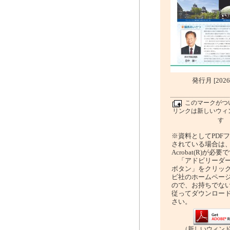
発行月 [202
このマークがつ
リンクは新しいウィ
す
※資料としてPDF
されている場合は、A
Acrobat(R)が必要
「アドビリーダー
ボタン」をクリッ
ビ社のホームペー
ので、お持ちでな
従ってダウンロー
さい。
（新しいウィン