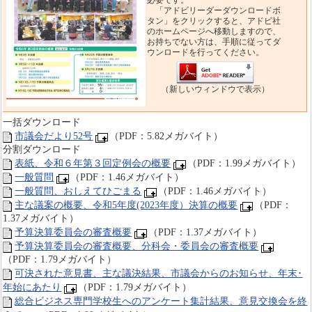
必要です。
「アドビリーダーダウンロードボ
タン」をクリックすると、アドビ社
のホームページへ移動しますので、
お持ちでない方は、手順に従ってダ
ウンロードを行ってください。
（新しいウィンドウで表示）
一括ダウンロード
市議会だより52号
（PDF：5.82メガバイト）
分割ダウンロード
表紙、令和６年第３回定例会の概要
（PDF：1.99メガバイト）
一般質問
（PDF：1.46メガバイト）
一般質問、おしえてひごまる
（PDF：1.46メガバイト）
主な議案の概要、令和5年度(2023年度）決算の概要
（PDF：
1.37メガバイト）
予算決算委員会の審査概要
（PDF：1.37メガバイト）
予算決算委員会の審査概要、分科会・委員会の審査概要
（PDF：1.79メガバイト）
可決された意見書、主な議決結果、市議会からのお知らせ、年末･
年始にあたり
（PDF：1.79メガバイト）
総合ビジネス専門学校生へのアンケート集計結果、意見交換会を終