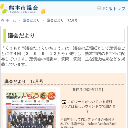
PC版トップ
ホーム
＞
議会だより
＞ 議会だより 12月号
議会だより
「くまもと市議会だよりいちょう」は、議会の広報紙として定例会ご
とに年４回（３、６、９、１２月号）発行し、熊本市内の各世帯に配
布しています。定例会の概要や、質問、質疑、主な議決結果などを掲
載しています。
議会だより 12月号
発行月 [2024年12月]
このマークがついている資料・
リンクは新しいウィンドウで開きま
す
※資料としてPDFファイルが添付さ
れている場合は、Adobe Acrobat(R)が