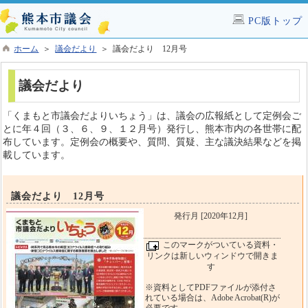
PC版トップ
ホーム
＞
議会だより
＞ 議会だより 12月号
議会だより
「くまもと市議会だよりいちょう」は、議会の広報紙として定例会ご
とに年４回（３、６、９、１２月号）発行し、熊本市内の各世帯に配
布しています。定例会の概要や、質問、質疑、主な議決結果などを掲
載しています。
議会だより 12月号
発行月 [2020年12月]
このマークがついている資料・
リンクは新しいウィンドウで開きま
す
※資料としてPDFファイルが添付さ
れている場合は、Adobe Acrobat(R)が