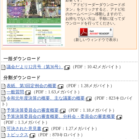
必要です。
「アドビリーダーダウンロードボ
タン」をクリックすると、アドビ社
のホームページへ移動しますので、
お持ちでない方は、手順に従ってダ
ウンロードを行ってください。
（新しいウィンドウで表示）
一括ダウンロード
議会だより12月号（第36号）
（PDF：10.42メガバイト）
分割ダウンロード
表紙、第3回定例会の概要
（PDF：1.28メガバイト）
一般質問
（PDF：1.63メガバイト）
令和元年度決算の概要、主な議案の概要
（PDF：823キロバイ
ト）
予算決算委員会の審査概要
（PDF：1.18メガバイト）
予算決算委員会の審査概要、分科会・委員会の審査概要
（PDF：1.3メガバイト）
可決された意見書
（PDF：1.27メガバイト）
トピックス
（PDF：870キロバイト）