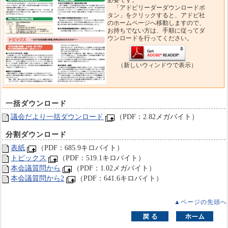
必要です。
「アドビリーダーダウンロードボ
タン」をクリックすると、アドビ社
のホームページへ移動しますので、
お持ちでない方は、手順に従ってダ
ウンロードを行ってください。
（新しいウィンドウで表示）
一括ダウンロード
議会だより一括ダウンロード
（PDF：2.82メガバイト）
分割ダウンロード
表紙
（PDF：685.9キロバイト）
トピックス
（PDF：519.1キロバイト）
本会議質問から
（PDF：1.02メガバイト）
本会議質問から2
（PDF：641.6キロバイト）
▲ページの先頭へ