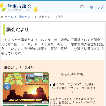
PC版トップ
ホーム
＞
議会だより
＞ 議会だより 3月号
議会だより
「くまもと市議会だよりいちょう」は、議会の広報紙として定例会ご
とに年４回（３、６、９、１２月号）発行し、熊本市内の各世帯に配
布しています。定例会の概要や、質問、質疑、主な議決結果などを掲
載しています。
議会だより 3月号
発行月 [2012年3月]
このマークがついている資料・
リンクは新しいウィンドウで開きま
す
※資料としてPDFファイルが添付さ
れている場合は、Adobe Acrobat(R)が