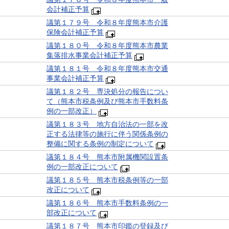
会計補正予算
議第１７９号 令和８年度熊本市介護
保険会計補正予算
議第１８０号 令和８年度熊本市農業
集落排水事業会計補正予算
議第１８１号 令和８年度熊本市交通
事業会計補正予算
議第１８２号 専決処分の報告につい
て（熊本市税条例及び熊本市手数料条
例の一部改正）
議第１８３号 地方自治法の一部を改
正する法律等の施行に伴う関係条例の
整備に関する条例の制定について
議第１８４号 熊本市附属機関設置条
例の一部改正について
議第１８５号 熊本市税条例等の一部
改正について
議第１８６号 熊本市手数料条例の一
部改正について
議第１８７号 熊本市印鑑の登録及び