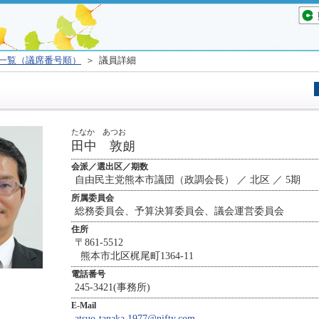
一覧（議席番号順）
＞ 議員詳細
たなか あつお
田中 敦朗
会派／選出区／期数
自由民主党熊本市議団（政調会長） ／ 北区 ／ 5期
所属委員会
総務委員会、予算決算委員会、議会運営委員会
住所
〒861-5512
熊本市北区梶尾町1364-11
電話番号
245-3421(事務所)
E-Mail
atsuo-tanaka.1977@nifty.com