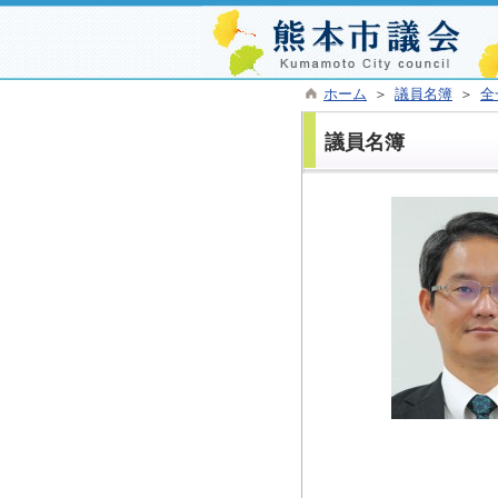
ホーム
＞
議員名簿
＞
全
議員名簿