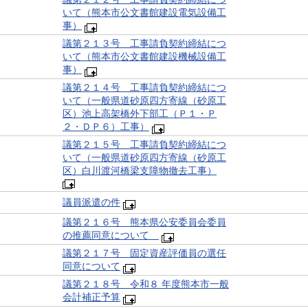
いて（熊本市公文書館建設電気設備工
事）
議第２１３号 工事請負契約締結につ
いて（熊本市公文書館建設機械設備工
事）
議第２１４号 工事請負契約締結につ
いて（一般県道砂原四方寄線（砂原工
区）池上高架橋外下部工（Ｐ１・Ｐ
２・ＤＰ６）工事）
議第２１５号 工事請負契約締結につ
いて（一般県道砂原四方寄線（砂原工
区）白川渡河橋梁支障物撤去工事）
議員派遣の件
議第２１６号 熊本県公安委員会委員
の推薦同意について
議第２１７号 固定資産評価員の選任
同意について
議第２１８号 令和８ 年度熊本市一般
会計補正予算