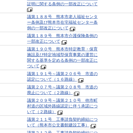
証明に関する条例の一部改正について
議第１８８号 熊本市老人福祉センタ
ー条例及び熊本市在宅福祉センター条
例の一部改正について
議第１８９号 熊本市介護保険条例の
一部改正について
議第１９０号 熊本市特定教育・保育
施設及び特定地域型保育事業の運営に
関する基準を定める条例の一部改正に
ついて
議第１９１号～議第２０６号 市道の
認定について（１６路線）
議第２０７号～議第２０８号 市道の
廃止について（２路線）
議第２０９号～議第２１０号 他市町
村道の区域外路線認定に伴う承諾につ
いて（２路線）
議第２１１号 工事請負契約締結につ
いて（熊本市公文書館建設工事）
議第２１２号 工事請負契約締結につ