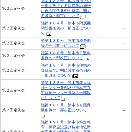
議第１８３号 地方自治法の
一部を改正する法律等の施行
第２回定例会
に伴う関係条例の整備に関す
る条例の制定について
議第１８４号 熊本市附属機
第２回定例会
関設置条例の一部改正につい
て
議第１８５号 熊本市税条例
第２回定例会
等の一部改正について
議第１８６号 熊本市手数料
第２回定例会
条例の一部改正について
議第１８７号 熊本市印鑑の
第２回定例会
登録及び証明に関する条例の
一部改正について
議第１８８号 熊本市老人福
祉センター条例及び熊本市在
第２回定例会
宅福祉センター条例の一部改
正について
議第１８９号 熊本市介護保
第２回定例会
険条例の一部改正について
議第１９０号 熊本市特定教
育・保育施設及び特定地域型