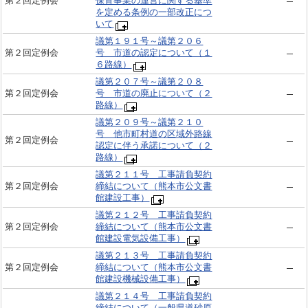
第２回定例会
保育事業の運営に関する基準
を定める条例の一部改正につ
いて
議第１９１号～議第２０６
第２回定例会
号 市道の認定について（１
６路線）
議第２０７号～議第２０８
第２回定例会
号 市道の廃止について（２
路線）
議第２０９号～議第２１０
号 他市町村道の区域外路線
第２回定例会
認定に伴う承諾について（２
路線）
議第２１１号 工事請負契約
第２回定例会
締結について（熊本市公文書
館建設工事）
議第２１２号 工事請負契約
第２回定例会
締結について（熊本市公文書
館建設電気設備工事）
議第２１３号 工事請負契約
第２回定例会
締結について（熊本市公文書
館建設機械設備工事）
議第２１４号 工事請負契約
締結について（一般県道砂原