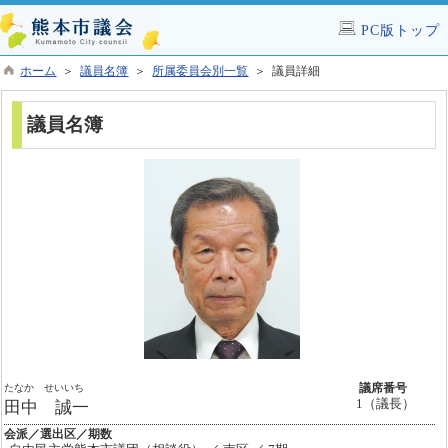
PC版トップ
ホーム
＞
議員名簿
＞
所属委員会別一覧
＞ 議員詳細
議員名簿
たなか せいいち
議席番号
1（議長）
田中 誠一
会派／選出区／期数