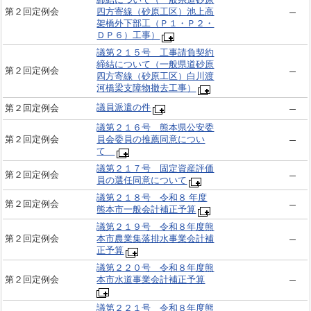
第２回定例会
四方寄線（砂原工区）池上高
架橋外下部工（Ｐ１・Ｐ２・
ＤＰ６）工事）
議第２１５号 工事請負契約
締結について（一般県道砂原
第２回定例会
四方寄線（砂原工区）白川渡
河橋梁支障物撤去工事）
議員派遣の件
第２回定例会
議第２１６号 熊本県公安委
第２回定例会
員会委員の推薦同意につい
て
議第２１７号 固定資産評価
第２回定例会
員の選任同意について
議第２１８号 令和８ 年度
第２回定例会
熊本市一般会計補正予算
議第２１９号 令和８年度熊
第２回定例会
本市農業集落排水事業会計補
正予算
議第２２０号 令和８年度熊
第２回定例会
本市水道事業会計補正予算
議第２２１号 令和８年度熊