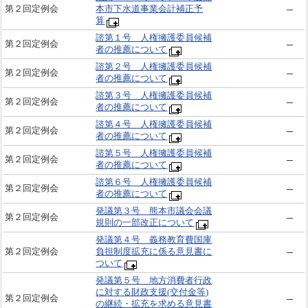
第２回定例会
本市下水道事業会計補正予
算
諮第１号 人権擁護委員候補
第２回定例会
者の推薦について
諮第２号 人権擁護委員候補
第２回定例会
者の推薦について
諮第３号 人権擁護委員候補
第２回定例会
者の推薦について
諮第４号 人権擁護委員候補
第２回定例会
者の推薦について
諮第５号 人権擁護委員候補
第２回定例会
者の推薦について
諮第６号 人権擁護委員候補
第２回定例会
者の推薦について
発議第３号 熊本市議会会議
第２回定例会
規則の一部改正について
発議第４号 義務教育費国庫
第２回定例会
負担制度拡充に係る意見書に
ついて
発議第５号 地方消費者行政
に対する財政支援(交付金等)
第２回定例会
の継続・拡充を求める意見書