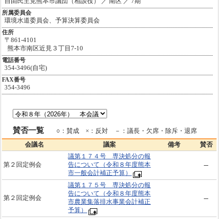
自由民主党熊本市議団（相談役） ／ 南区 ／ 7期
所属委員会
環境水道委員会、予算決算委員会
住所
〒861-4101
熊本市南区近見３丁目7-10
電話番号
354-3496(自宅)
FAX番号
354-3496
賛否一覧
○：賛成 ×：反対 －：議長・欠席・除斥・退席
会議名
議案
備考
賛否
議第１７４号 専決処分の報
第２回定例会
告について（令和８年度熊本
市一般会計補正予算）
議第１７５号 専決処分の報
告について（令和８年度熊本
第２回定例会
市農業集落排水事業会計補正
予算）