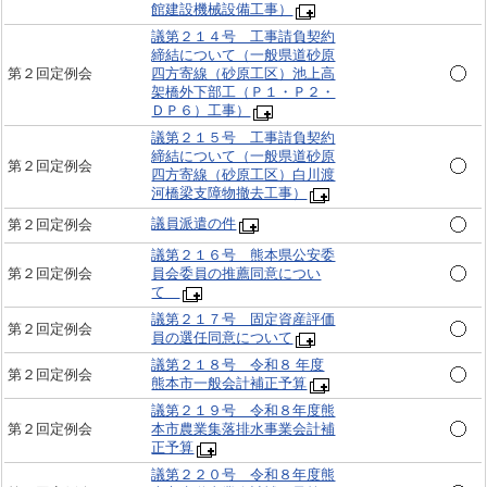
館建設機械設備工事）
議第２１４号 工事請負契約
締結について（一般県道砂原
第２回定例会
四方寄線（砂原工区）池上高
架橋外下部工（Ｐ１・Ｐ２・
ＤＰ６）工事）
議第２１５号 工事請負契約
締結について（一般県道砂原
第２回定例会
四方寄線（砂原工区）白川渡
河橋梁支障物撤去工事）
議員派遣の件
第２回定例会
議第２１６号 熊本県公安委
第２回定例会
員会委員の推薦同意につい
て
議第２１７号 固定資産評価
第２回定例会
員の選任同意について
議第２１８号 令和８ 年度
第２回定例会
熊本市一般会計補正予算
議第２１９号 令和８年度熊
第２回定例会
本市農業集落排水事業会計補
正予算
議第２２０号 令和８年度熊