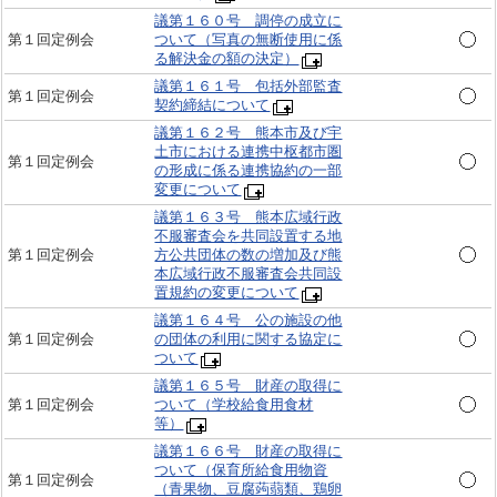
議第１６０号 調停の成立に
第１回定例会
ついて（写真の無断使用に係
る解決金の額の決定）
議第１６１号 包括外部監査
第１回定例会
契約締結について
議第１６２号 熊本市及び宇
土市における連携中枢都市圏
第１回定例会
の形成に係る連携協約の一部
変更について
議第１６３号 熊本広域行政
不服審査会を共同設置する地
第１回定例会
方公共団体の数の増加及び熊
本広域行政不服審査会共同設
置規約の変更について
議第１６４号 公の施設の他
第１回定例会
の団体の利用に関する協定に
ついて
議第１６５号 財産の取得に
第１回定例会
ついて（学校給食用食材
等）
議第１６６号 財産の取得に
ついて（保育所給食用物資
第１回定例会
（青果物、豆腐蒟蒻類、鶏卵