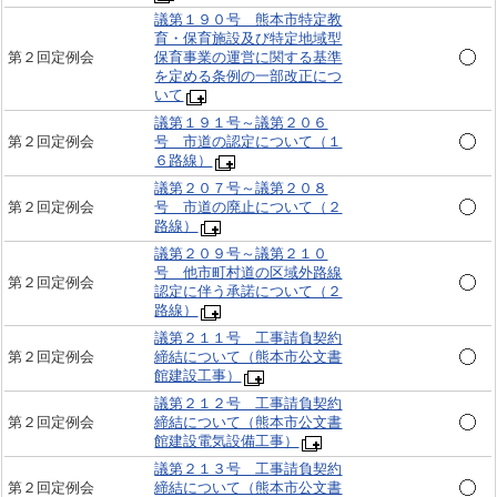
議第１９０号 熊本市特定教
育・保育施設及び特定地域型
第２回定例会
保育事業の運営に関する基準
を定める条例の一部改正につ
いて
議第１９１号～議第２０６
第２回定例会
号 市道の認定について（１
６路線）
議第２０７号～議第２０８
第２回定例会
号 市道の廃止について（２
路線）
議第２０９号～議第２１０
号 他市町村道の区域外路線
第２回定例会
認定に伴う承諾について（２
路線）
議第２１１号 工事請負契約
第２回定例会
締結について（熊本市公文書
館建設工事）
議第２１２号 工事請負契約
第２回定例会
締結について（熊本市公文書
館建設電気設備工事）
議第２１３号 工事請負契約
第２回定例会
締結について（熊本市公文書