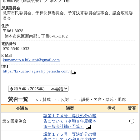
市民の会（政調会長） ／ 東区 ／ 1期
所属委員会
教育市民委員会、予算決算委員会、予算決算委員会理事会、議会広報委
員会
住所
〒861-8028
熊本市東区新南部３丁目6-41-D102
電話番号
070-5540-4033
E-Mail
kumamoto.n.kikuchi@gmail.com
URL
https://kikuchi-nagisa.hp.peraichi.com/
賛否一覧
○：賛成 ×：反対 －：議長・欠席・除斥・退席
会議名
議案
備考
賛否
議第１７４号 専決処分の報
第２回定例会
告について（令和８年度熊本
市一般会計補正予算）
議第１７５号 専決処分の報
告について（令和８年度熊本