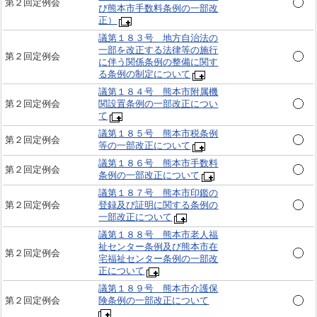
第２回定例会
び熊本市手数料条例の一部改
正）
議第１８３号 地方自治法の
一部を改正する法律等の施行
第２回定例会
に伴う関係条例の整備に関す
る条例の制定について
議第１８４号 熊本市附属機
第２回定例会
関設置条例の一部改正につい
て
議第１８５号 熊本市税条例
第２回定例会
等の一部改正について
議第１８６号 熊本市手数料
第２回定例会
条例の一部改正について
議第１８７号 熊本市印鑑の
第２回定例会
登録及び証明に関する条例の
一部改正について
議第１８８号 熊本市老人福
祉センター条例及び熊本市在
第２回定例会
宅福祉センター条例の一部改
正について
議第１８９号 熊本市介護保
第２回定例会
険条例の一部改正について