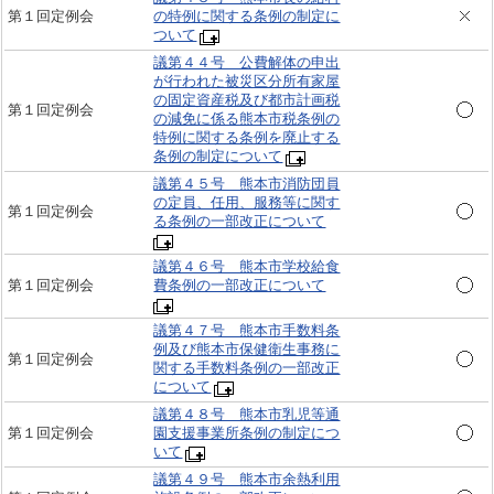
第１回定例会
の特例に関する条例の制定に
ついて
議第４４号 公費解体の申出
が行われた被災区分所有家屋
の固定資産税及び都市計画税
第１回定例会
の減免に係る熊本市税条例の
特例に関する条例を廃止する
条例の制定について
議第４５号 熊本市消防団員
の定員、任用、服務等に関す
第１回定例会
る条例の一部改正について
議第４６号 熊本市学校給食
第１回定例会
費条例の一部改正について
議第４７号 熊本市手数料条
例及び熊本市保健衛生事務に
第１回定例会
関する手数料条例の一部改正
について
議第４８号 熊本市乳児等通
第１回定例会
園支援事業所条例の制定につ
いて
議第４９号 熊本市余熱利用