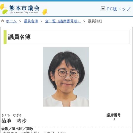
PC版トップ
ホーム
＞
議員名簿
＞
全一覧（議席番号順）
＞ 議員詳細
議員名簿
きくち なぎさ
議席番号
5
菊地 渚沙
会派／選出区／期数