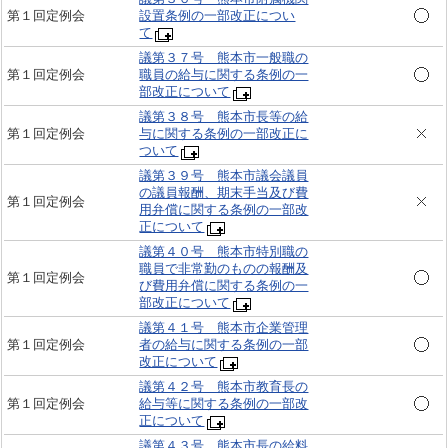
第１回定例会
設置条例の一部改正につい
て
議第３７号 熊本市一般職の
第１回定例会
職員の給与に関する条例の一
部改正について
議第３８号 熊本市長等の給
第１回定例会
与に関する条例の一部改正に
ついて
議第３９号 熊本市議会議員
の議員報酬、期末手当及び費
第１回定例会
用弁償に関する条例の一部改
正について
議第４０号 熊本市特別職の
職員で非常勤のものの報酬及
第１回定例会
び費用弁償に関する条例の一
部改正について
議第４１号 熊本市企業管理
第１回定例会
者の給与に関する条例の一部
改正について
議第４２号 熊本市教育長の
第１回定例会
給与等に関する条例の一部改
正について
議第４３号 熊本市長の給料