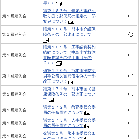
等））
議第１６７号 特定の事務を
第１回定例会
取り扱う郵便局の指定の一部
変更について
議第１６８号 熊本市介護保
第１回定例会
険条例の一部改正について
議第１６９号 工事請負契約
締結について（中島小学校体
第１回定例会
育館改築その他工事（その
２））
議第１７０号 熊本市消防団
第１回定例会
員等公務災害補償条例の一部
改正について
議第１７１号 熊本市国民健
第１回定例会
康保険条例の一部改正につい
て
議第１７２号 教育委員会委
第１回定例会
員の任命同意について
議第１７３号 人事委員会委
第１回定例会
員の選任同意について
発議第１号 熊本市委員会条
第１回定例会
例の一部改正について