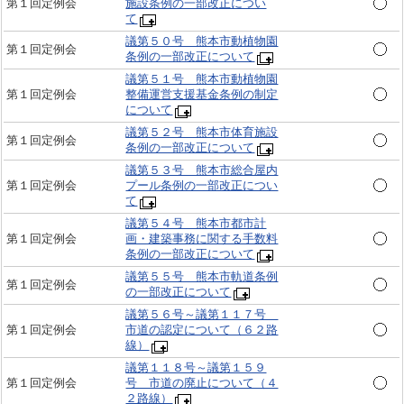
第１回定例会
施設条例の一部改正につい
て
議第５０号 熊本市動植物園
第１回定例会
条例の一部改正について
議第５１号 熊本市動植物園
第１回定例会
整備運営支援基金条例の制定
について
議第５２号 熊本市体育施設
第１回定例会
条例の一部改正について
議第５３号 熊本市総合屋内
第１回定例会
プール条例の一部改正につい
て
議第５４号 熊本市都市計
第１回定例会
画・建築事務に関する手数料
条例の一部改正について
議第５５号 熊本市軌道条例
第１回定例会
の一部改正について
議第５６号～議第１１７号
第１回定例会
市道の認定について（６２路
線）
議第１１８号～議第１５９
第１回定例会
号 市道の廃止について（４
２路線）