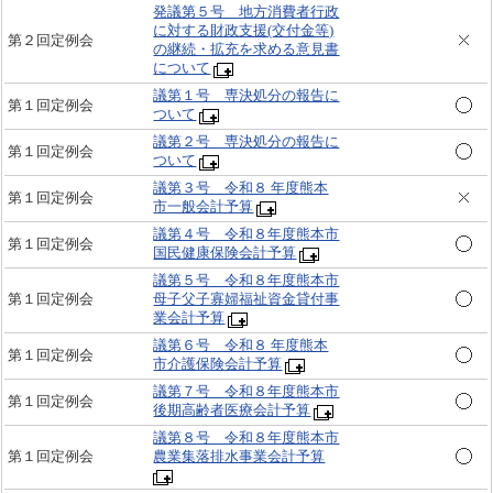
発議第５号 地方消費者行政
に対する財政支援(交付金等)
第２回定例会
の継続・拡充を求める意見書
について
議第１号 専決処分の報告に
第１回定例会
ついて
議第２号 専決処分の報告に
第１回定例会
ついて
議第３号 令和８ 年度熊本
第１回定例会
市一般会計予算
議第４号 令和８年度熊本市
第１回定例会
国民健康保険会計予算
議第５号 令和８年度熊本市
第１回定例会
母子父子寡婦福祉資金貸付事
業会計予算
議第６号 令和８ 年度熊本
第１回定例会
市介護保険会計予算
議第７号 令和８年度熊本市
第１回定例会
後期高齢者医療会計予算
議第８号 令和８年度熊本市
第１回定例会
農業集落排水事業会計予算