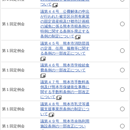
ついて
議第４４号 公費解体の申出
が行われた被災区分所有家屋
の固定資産税及び都市計画税
第１回定例会
の減免に係る熊本市税条例の
特例に関する条例を廃止する
条例の制定について
議第４５号 熊本市消防団員
の定員、任用、服務等に関す
第１回定例会
る条例の一部改正について
議第４６号 熊本市学校給食
第１回定例会
費条例の一部改正について
議第４７号 熊本市手数料条
例及び熊本市保健衛生事務に
第１回定例会
関する手数料条例の一部改正
について
議第４８号 熊本市乳児等通
第１回定例会
園支援事業所条例の制定につ
いて
議第４９号 熊本市余熱利用
第１回定例会
施設条例の一部改正につい