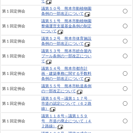
て
議第５０号 熊本市動植物園
第１回定例会
条例の一部改正について
議第５１号 熊本市動植物園
第１回定例会
整備運営支援基金条例の制定
について
議第５２号 熊本市体育施設
第１回定例会
条例の一部改正について
議第５３号 熊本市総合屋内
第１回定例会
プール条例の一部改正につい
て
議第５４号 熊本市都市計
第１回定例会
画・建築事務に関する手数料
条例の一部改正について
議第５５号 熊本市軌道条例
第１回定例会
の一部改正について
議第５６号～議第１１７号
第１回定例会
市道の認定について（６２路
線）
議第１１８号～議第１５９
第１回定例会
号 市道の廃止について（４
２路線）