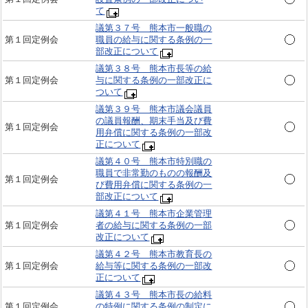
て
議第３７号 熊本市一般職の
第１回定例会
職員の給与に関する条例の一
部改正について
議第３８号 熊本市長等の給
第１回定例会
与に関する条例の一部改正に
ついて
議第３９号 熊本市議会議員
の議員報酬、期末手当及び費
第１回定例会
用弁償に関する条例の一部改
正について
議第４０号 熊本市特別職の
職員で非常勤のものの報酬及
第１回定例会
び費用弁償に関する条例の一
部改正について
議第４１号 熊本市企業管理
第１回定例会
者の給与に関する条例の一部
改正について
議第４２号 熊本市教育長の
第１回定例会
給与等に関する条例の一部改
正について
議第４３号 熊本市長の給料
第１回定例会
の特例に関する条例の制定に