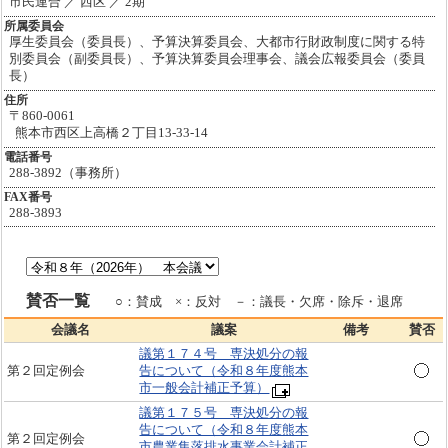
市民連合 ／ 西区 ／ 2期
所属委員会
厚生委員会（委員長）、予算決算委員会、大都市行財政制度に関する特
別委員会（副委員長）、予算決算委員会理事会、議会広報委員会（委員
長）
住所
〒860-0061
熊本市西区上高橋２丁目13-33-14
電話番号
288-3892（事務所）
FAX番号
288-3893
賛否一覧
○：賛成 ×：反対 －：議長・欠席・除斥・退席
会議名
議案
備考
賛否
議第１７４号 専決処分の報
第２回定例会
告について（令和８年度熊本
市一般会計補正予算）
議第１７５号 専決処分の報
告について（令和８年度熊本
第２回定例会
市農業集落排水事業会計補正