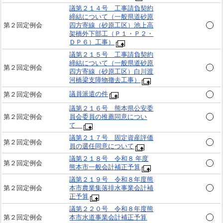
議第２１４号 工事請負契約
締結について（一般県道砂原
第２回定例会
四方寄線（砂原工区）池上高
架橋外下部工（Ｐ１・Ｐ２・
ＤＰ６）工事）
議第２１５号 工事請負契約
締結について（一般県道砂原
第２回定例会
四方寄線（砂原工区）白川渡
河橋梁支障物撤去工事）
議員派遣の件
第２回定例会
議第２１６号 熊本県公安委
第２回定例会
員会委員の推薦同意につい
て
議第２１７号 固定資産評価
第２回定例会
員の選任同意について
議第２１８号 令和８ 年度
第２回定例会
熊本市一般会計補正予算
議第２１９号 令和８年度熊
第２回定例会
本市農業集落排水事業会計補
正予算
議第２２０号 令和８年度熊
第２回定例会
本市水道事業会計補正予算