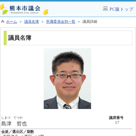
PC版トップ
ホーム
＞
議員名簿
＞
所属委員会別一覧
＞ 議員詳細
議員名簿
しまづ てつや
議席番号
17
島津 哲也
会派／選出区／期数