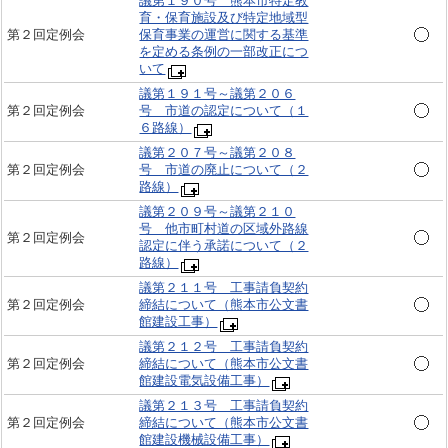
議第１９０号 熊本市特定教
育・保育施設及び特定地域型
第２回定例会
保育事業の運営に関する基準
を定める条例の一部改正につ
いて
議第１９１号～議第２０６
第２回定例会
号 市道の認定について（１
６路線）
議第２０７号～議第２０８
第２回定例会
号 市道の廃止について（２
路線）
議第２０９号～議第２１０
号 他市町村道の区域外路線
第２回定例会
認定に伴う承諾について（２
路線）
議第２１１号 工事請負契約
第２回定例会
締結について（熊本市公文書
館建設工事）
議第２１２号 工事請負契約
第２回定例会
締結について（熊本市公文書
館建設電気設備工事）
議第２１３号 工事請負契約
第２回定例会
締結について（熊本市公文書
館建設機械設備工事）