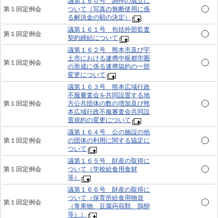
議第１６０号 調停の成立に
第１回定例会
ついて（写真の無断使用に係
る解決金の額の決定）
議第１６１号 包括外部監査
第１回定例会
契約締結について
議第１６２号 熊本市及び宇
土市における連携中枢都市圏
第１回定例会
の形成に係る連携協約の一部
変更について
議第１６３号 熊本広域行政
不服審査会を共同設置する地
第１回定例会
方公共団体の数の増加及び熊
本広域行政不服審査会共同設
置規約の変更について
議第１６４号 公の施設の他
第１回定例会
の団体の利用に関する協定に
ついて
議第１６５号 財産の取得に
第１回定例会
ついて（学校給食用食材
等）
議第１６６号 財産の取得に
ついて（保育所給食用物資
第１回定例会
（青果物、豆腐蒟蒻類、鶏卵
等））