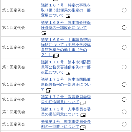
議第１６７号 特定の事務を
第１回定例会
取り扱う郵便局の指定の一部
変更について
議第１６８号 熊本市介護保
第１回定例会
険条例の一部改正について
議第１６９号 工事請負契約
締結について（中島小学校体
第１回定例会
育館改築その他工事（その
２））
議第１７０号 熊本市消防団
第１回定例会
員等公務災害補償条例の一部
改正について
議第１７１号 熊本市国民健
第１回定例会
康保険条例の一部改正につい
て
議第１７２号 教育委員会委
第１回定例会
員の任命同意について
議第１７３号 人事委員会委
第１回定例会
員の選任同意について
発議第１号 熊本市委員会条
第１回定例会
例の一部改正について