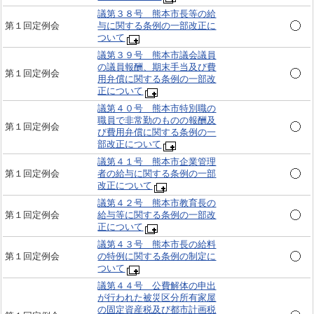
議第３８号 熊本市長等の給
第１回定例会
与に関する条例の一部改正に
ついて
議第３９号 熊本市議会議員
の議員報酬、期末手当及び費
第１回定例会
用弁償に関する条例の一部改
正について
議第４０号 熊本市特別職の
職員で非常勤のものの報酬及
第１回定例会
び費用弁償に関する条例の一
部改正について
議第４１号 熊本市企業管理
第１回定例会
者の給与に関する条例の一部
改正について
議第４２号 熊本市教育長の
第１回定例会
給与等に関する条例の一部改
正について
議第４３号 熊本市長の給料
第１回定例会
の特例に関する条例の制定に
ついて
議第４４号 公費解体の申出
が行われた被災区分所有家屋
の固定資産税及び都市計画税