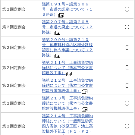
議第１９１号～議第２０６
第２回定例会
号 市道の認定について（１
６路線）
議第２０７号～議第２０８
第２回定例会
号 市道の廃止について（２
路線）
議第２０９号～議第２１０
号 他市町村道の区域外路線
第２回定例会
認定に伴う承諾について（２
路線）
議第２１１号 工事請負契約
第２回定例会
締結について（熊本市公文書
館建設工事）
議第２１２号 工事請負契約
第２回定例会
締結について（熊本市公文書
館建設電気設備工事）
議第２１３号 工事請負契約
第２回定例会
締結について（熊本市公文書
館建設機械設備工事）
議第２１４号 工事請負契約
締結について（一般県道砂原
第２回定例会
四方寄線（砂原工区）池上高
架橋外下部工（Ｐ１・Ｐ２・