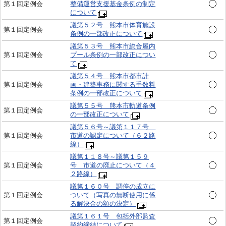
第１回定例会
整備運営支援基金条例の制定
について
議第５２号 熊本市体育施設
第１回定例会
条例の一部改正について
議第５３号 熊本市総合屋内
第１回定例会
プール条例の一部改正につい
て
議第５４号 熊本市都市計
第１回定例会
画・建築事務に関する手数料
条例の一部改正について
議第５５号 熊本市軌道条例
第１回定例会
の一部改正について
議第５６号～議第１１７号
第１回定例会
市道の認定について（６２路
線）
議第１１８号～議第１５９
第１回定例会
号 市道の廃止について（４
２路線）
議第１６０号 調停の成立に
第１回定例会
ついて（写真の無断使用に係
る解決金の額の決定）
議第１６１号 包括外部監査
第１回定例会
契約締結について