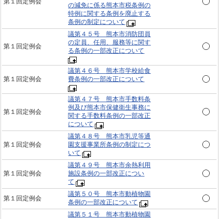
第１回定例会
の減免に係る熊本市税条例の
特例に関する条例を廃止する
条例の制定について
議第４５号 熊本市消防団員
の定員、任用、服務等に関す
第１回定例会
る条例の一部改正について
議第４６号 熊本市学校給食
第１回定例会
費条例の一部改正について
議第４７号 熊本市手数料条
例及び熊本市保健衛生事務に
第１回定例会
関する手数料条例の一部改正
について
議第４８号 熊本市乳児等通
第１回定例会
園支援事業所条例の制定につ
いて
議第４９号 熊本市余熱利用
第１回定例会
施設条例の一部改正につい
て
議第５０号 熊本市動植物園
第１回定例会
条例の一部改正について
議第５１号 熊本市動植物園