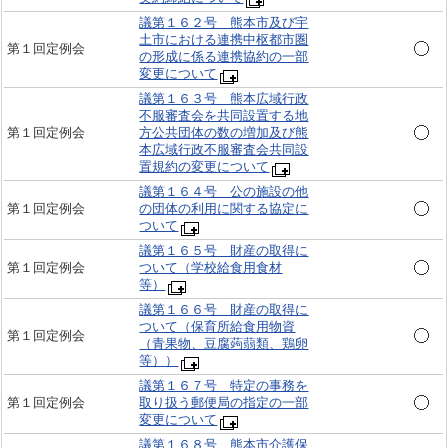
議第１６２号 熊本市及び宇
土市における連携中枢都市圏
第１回定例会
の形成に係る連携協約の一部
変更について
議第１６３号 熊本広域行政
不服審査会を共同設置する地
第１回定例会
方公共団体の数の増加及び熊
本広域行政不服審査会共同設
置規約の変更について
議第１６４号 公の施設の他
第１回定例会
の団体の利用に関する協定に
ついて
議第１６５号 財産の取得に
第１回定例会
ついて（学校給食用食材
等）
議第１６６号 財産の取得に
ついて（保育所給食用物資
第１回定例会
（青果物、豆腐蒟蒻類、鶏卵
等））
議第１６７号 特定の事務を
第１回定例会
取り扱う郵便局の指定の一部
変更について
議第１６８号 熊本市介護保