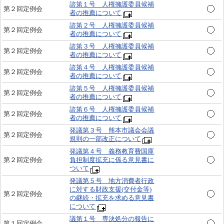
諮第１号 人権擁護委員候補
第２回定例会
者の推薦について
諮第２号 人権擁護委員候補
第２回定例会
者の推薦について
諮第３号 人権擁護委員候補
第２回定例会
者の推薦について
諮第４号 人権擁護委員候補
第２回定例会
者の推薦について
諮第５号 人権擁護委員候補
第２回定例会
者の推薦について
諮第６号 人権擁護委員候補
第２回定例会
者の推薦について
発議第３号 熊本市議会会議
第２回定例会
規則の一部改正について
発議第４号 義務教育費国庫
第２回定例会
負担制度拡充に係る意見書に
ついて
発議第５号 地方消費者行政
に対する財政支援(交付金等)
第２回定例会
の継続・拡充を求める意見書
について
議第１号 専決処分の報告に
第１回定例会