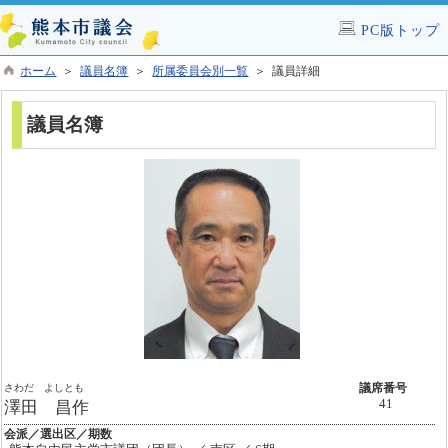
PC版トップ
ホーム
＞
議員名簿
＞
所属委員会別一覧
＞ 議員詳細
議員名簿
さわだ よしとも
議席番号
41
澤田 昌作
会派／選出区／期数