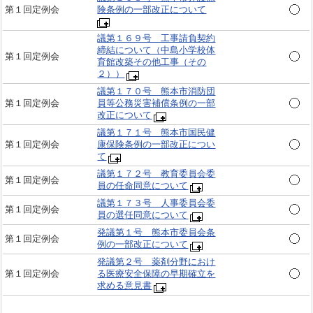
第１回定例会
険条例の一部改正について
議第１６９号 工事請負契約
締結について（中島小学校体
第１回定例会
育館改築その他工事（その
２））
議第１７０号 熊本市消防団
第１回定例会
員等公務災害補償条例の一部
改正について
議第１７１号 熊本市国民健
第１回定例会
康保険条例の一部改正につい
て
議第１７２号 教育委員会委
第１回定例会
員の任命同意について
議第１７３号 人事委員会委
第１回定例会
員の選任同意について
発議第１号 熊本市委員会条
第１回定例会
例の一部改正について
発議第２号 薬剤分野におけ
第１回定例会
る医療安全保障の早期確立を
求める意見書