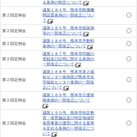
る条例の制定について
議第１８４号 熊本市附属機
第２回定例会
関設置条例の一部改正につい
て
議第１８５号 熊本市税条例
第２回定例会
等の一部改正について
議第１８６号 熊本市手数料
第２回定例会
条例の一部改正について
議第１８７号 熊本市印鑑の
第２回定例会
登録及び証明に関する条例の
一部改正について
議第１８８号 熊本市老人福
祉センター条例及び熊本市在
第２回定例会
宅福祉センター条例の一部改
正について
議第１８９号 熊本市介護保
第２回定例会
険条例の一部改正について
議第１９０号 熊本市特定教
育・保育施設及び特定地域型
第２回定例会
保育事業の運営に関する基準
を定める条例の一部改正につ
いて