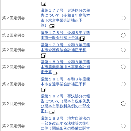
議第１７７号 専決処分の報
告について（令和８年度熊本
第２回定例会
市下水道事業会計補正予
算）
議第１７８号 令和８年度熊
第２回定例会
本市一般会計補正予算
議第１７９号 令和８年度熊
第２回定例会
本市介護保険会計補正予算
議第１８０号 令和８年度熊
第２回定例会
本市農業集落排水事業会計補
正予算
議第１８１号 令和８年度熊
第２回定例会
本市交通事業会計補正予算
議第１８２号 専決処分の報
告について（熊本市税条例及
第２回定例会
び熊本市手数料条例の一部改
正）
議第１８３号 地方自治法の
一部を改正する法律等の施行
第２回定例会
に伴う関係条例の整備に関す