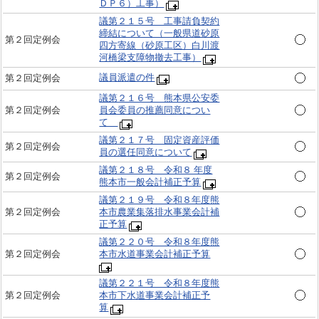
ＤＰ６）工事）
議第２１５号 工事請負契約
締結について（一般県道砂原
第２回定例会
四方寄線（砂原工区）白川渡
河橋梁支障物撤去工事）
議員派遣の件
第２回定例会
議第２１６号 熊本県公安委
第２回定例会
員会委員の推薦同意につい
て
議第２１７号 固定資産評価
第２回定例会
員の選任同意について
議第２１８号 令和８ 年度
第２回定例会
熊本市一般会計補正予算
議第２１９号 令和８年度熊
第２回定例会
本市農業集落排水事業会計補
正予算
議第２２０号 令和８年度熊
第２回定例会
本市水道事業会計補正予算
議第２２１号 令和８年度熊
第２回定例会
本市下水道事業会計補正予
算