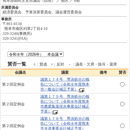
熊本自由民主党市議団（団長） ／ 南区 ／ 6期
所属委員会
経済委員会、予算決算委員会、議会運営委員会
事務所
〒861-4134
熊本市南区刈草2丁目4-10
320-3240(事務所)
320-3241(FAX)
賛否一覧
○：賛成 ×：反対 －：議長・欠席・除斥・退席
会議名
議案
備考
賛否
議第１７４号 専決処分の報
第２回定例会
告について（令和８年度熊本
市一般会計補正予算）
議第１７５号 専決処分の報
告について（令和８年度熊本
第２回定例会
市農業集落排水事業会計補正
予算）
議第１７６号 専決処分の報
告について（令和８年度熊本
第２回定例会
市水道事業会計補正予算）