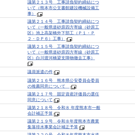
議第２１３号 工事請負契約締結につ
いて（熊本市公文書館建設機械設備工
事）
議第２１４号 工事請負契約締結につ
いて（一般県道砂原四方寄線（砂原工
区）池上高架橋外下部工（Ｐ１・Ｐ
２・ＤＰ６）工事）
議第２１５号 工事請負契約締結につ
いて（一般県道砂原四方寄線（砂原工
区）白川渡河橋梁支障物撤去工事）
議員派遣の件
議第２１６号 熊本県公安委員会委員
の推薦同意について
議第２１７号 固定資産評価員の選任
同意について
議第２１８号 令和８ 年度熊本市一般
会計補正予算
議第２１９号 令和８年度熊本市農業
集落排水事業会計補正予算
議第２２０号 令和８年度熊本市水道