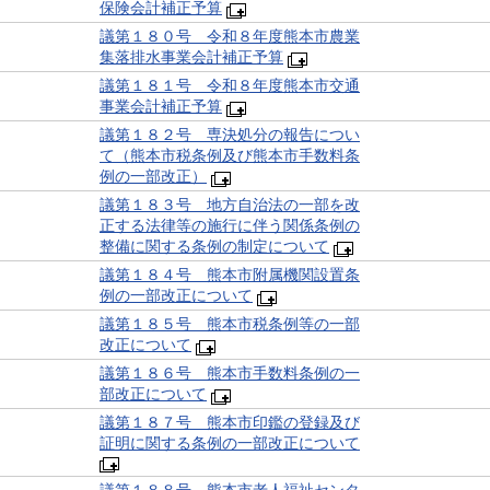
保険会計補正予算
議第１８０号 令和８年度熊本市農業
集落排水事業会計補正予算
議第１８１号 令和８年度熊本市交通
事業会計補正予算
議第１８２号 専決処分の報告につい
て（熊本市税条例及び熊本市手数料条
例の一部改正）
議第１８３号 地方自治法の一部を改
正する法律等の施行に伴う関係条例の
整備に関する条例の制定について
議第１８４号 熊本市附属機関設置条
例の一部改正について
議第１８５号 熊本市税条例等の一部
改正について
議第１８６号 熊本市手数料条例の一
部改正について
議第１８７号 熊本市印鑑の登録及び
証明に関する条例の一部改正について