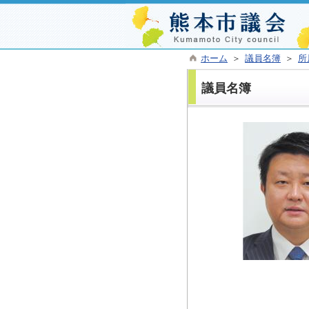
ホーム
＞
議員名簿
＞
所
議員名簿