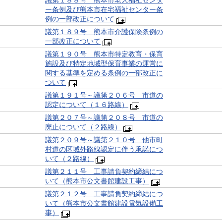
議第１８８号 熊本市老人福祉センタ
ー条例及び熊本市在宅福祉センター条
例の一部改正について
議第１８９号 熊本市介護保険条例の
一部改正について
議第１９０号 熊本市特定教育・保育
施設及び特定地域型保育事業の運営に
関する基準を定める条例の一部改正に
ついて
議第１９１号～議第２０６号 市道の
認定について（１６路線）
議第２０７号～議第２０８号 市道の
廃止について（２路線）
議第２０９号～議第２１０号 他市町
村道の区域外路線認定に伴う承諾につ
いて（２路線）
議第２１１号 工事請負契約締結につ
いて（熊本市公文書館建設工事）
議第２１２号 工事請負契約締結につ
いて（熊本市公文書館建設電気設備工
事）