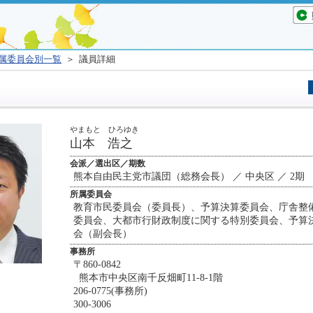
属委員会別一覧
＞ 議員詳細
やまもと ひろゆき
山本 浩之
会派／選出区／期数
熊本自由民主党市議団（総務会長） ／ 中央区 ／ 2期
所属委員会
教育市民委員会（委員長）、予算決算委員会、庁舎整
委員会、大都市行財政制度に関する特別委員会、予算
会（副会長）
事務所
〒860-0842
熊本市中央区南千反畑町11-8-1階
206-0775(事務所)
300-3006