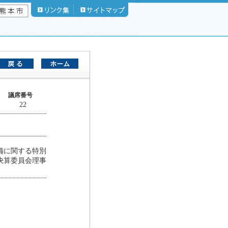
議席番号
22
備に関する特別
決算委員会理事