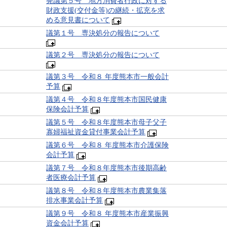
発議第５号 地方消費者行政に対する
財政支援(交付金等)の継続・拡充を求
める意見書について
議第１号 専決処分の報告について
議第２号 専決処分の報告について
議第３号 令和８ 年度熊本市一般会計
予算
議第４号 令和８年度熊本市国民健康
保険会計予算
議第５号 令和８年度熊本市母子父子
寡婦福祉資金貸付事業会計予算
議第６号 令和８ 年度熊本市介護保険
会計予算
議第７号 令和８年度熊本市後期高齢
者医療会計予算
議第８号 令和８年度熊本市農業集落
排水事業会計予算
議第９号 令和８ 年度熊本市産業振興
資金会計予算