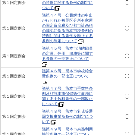
第１回定例会
の特例に関する条例の制定に
ついて
議第４４号 公費解体の申出
が行われた被災区分所有家屋
の固定資産税及び都市計画税
第１回定例会
の減免に係る熊本市税条例の
特例に関する条例を廃止する
条例の制定について
議第４５号 熊本市消防団員
の定員、任用、服務等に関す
第１回定例会
る条例の一部改正について
議第４６号 熊本市学校給食
第１回定例会
費条例の一部改正について
議第４７号 熊本市手数料条
例及び熊本市保健衛生事務に
第１回定例会
関する手数料条例の一部改正
について
議第４８号 熊本市乳児等通
第１回定例会
園支援事業所条例の制定につ
いて
議第４９号 熊本市余熱利用
第１回定例会
施設条例の一部改正につい