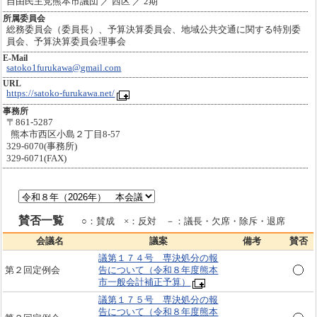
自由民主党熊本市議団 ／ 西区 ／ 2期
所属委員会
総務委員会（委員長）、予算決算委員会、地域公共交通に関する特別委
員会、予算決算委員会理事会
E-Mail
satoko1furukawa@gmail.com
URL
https://satoko-furukawa.net/
事務所
〒861-5287
熊本市西区小島２丁目8-57
329-6070(事務所)
329-6071(FAX)
賛否一覧
○：賛成 ×：反対 －：議長・欠席・除斥・退席
会議名
議案
備考
賛否
議第１７４号 専決処分の報
第２回定例会
告について（令和８年度熊本
市一般会計補正予算）
議第１７５号 専決処分の報
告について（令和８年度熊本