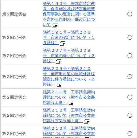
議第１９０号 熊本市特定教
育・保育施設及び特定地域型
第２回定例会
保育事業の運営に関する基準
を定める条例の一部改正につ
いて
議第１９１号～議第２０６
第２回定例会
号 市道の認定について（１
６路線）
議第２０７号～議第２０８
第２回定例会
号 市道の廃止について（２
路線）
議第２０９号～議第２１０
号 他市町村道の区域外路線
第２回定例会
認定に伴う承諾について（２
路線）
議第２１１号 工事請負契約
第２回定例会
締結について（熊本市公文書
館建設工事）
議第２１２号 工事請負契約
第２回定例会
締結について（熊本市公文書
館建設電気設備工事）
議第２１３号 工事請負契約
第２回定例会
締結について（熊本市公文書