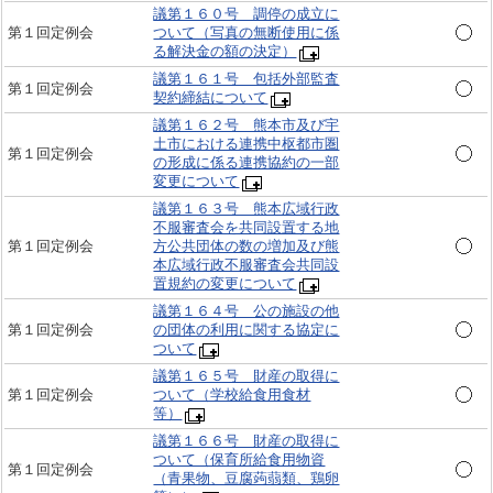
議第１６０号 調停の成立に
第１回定例会
ついて（写真の無断使用に係
る解決金の額の決定）
議第１６１号 包括外部監査
第１回定例会
契約締結について
議第１６２号 熊本市及び宇
土市における連携中枢都市圏
第１回定例会
の形成に係る連携協約の一部
変更について
議第１６３号 熊本広域行政
不服審査会を共同設置する地
第１回定例会
方公共団体の数の増加及び熊
本広域行政不服審査会共同設
置規約の変更について
議第１６４号 公の施設の他
第１回定例会
の団体の利用に関する協定に
ついて
議第１６５号 財産の取得に
第１回定例会
ついて（学校給食用食材
等）
議第１６６号 財産の取得に
ついて（保育所給食用物資
第１回定例会
（青果物、豆腐蒟蒻類、鶏卵