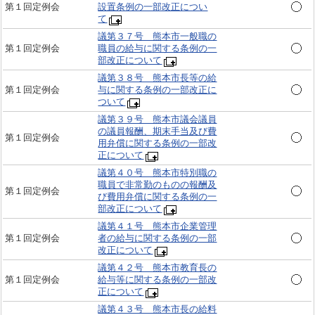
第１回定例会
設置条例の一部改正につい
て
議第３７号 熊本市一般職の
第１回定例会
職員の給与に関する条例の一
部改正について
議第３８号 熊本市長等の給
第１回定例会
与に関する条例の一部改正に
ついて
議第３９号 熊本市議会議員
の議員報酬、期末手当及び費
第１回定例会
用弁償に関する条例の一部改
正について
議第４０号 熊本市特別職の
職員で非常勤のものの報酬及
第１回定例会
び費用弁償に関する条例の一
部改正について
議第４１号 熊本市企業管理
第１回定例会
者の給与に関する条例の一部
改正について
議第４２号 熊本市教育長の
第１回定例会
給与等に関する条例の一部改
正について
議第４３号 熊本市長の給料