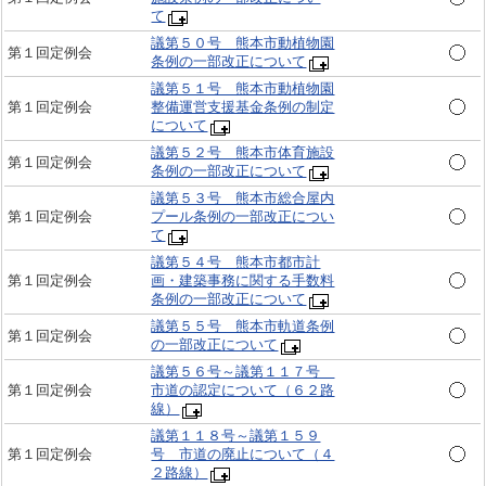
て
議第５０号 熊本市動植物園
第１回定例会
条例の一部改正について
議第５１号 熊本市動植物園
第１回定例会
整備運営支援基金条例の制定
について
議第５２号 熊本市体育施設
第１回定例会
条例の一部改正について
議第５３号 熊本市総合屋内
第１回定例会
プール条例の一部改正につい
て
議第５４号 熊本市都市計
第１回定例会
画・建築事務に関する手数料
条例の一部改正について
議第５５号 熊本市軌道条例
第１回定例会
の一部改正について
議第５６号～議第１１７号
第１回定例会
市道の認定について（６２路
線）
議第１１８号～議第１５９
第１回定例会
号 市道の廃止について（４
２路線）