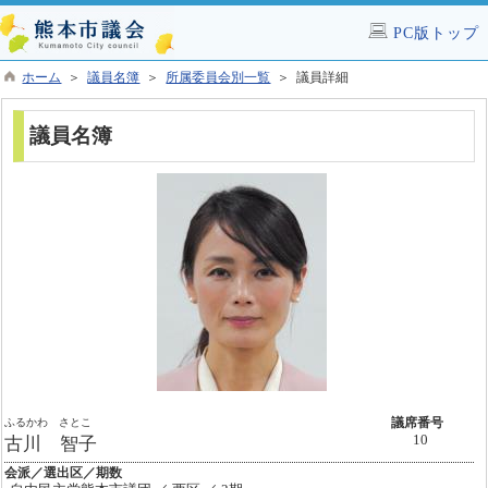
PC版トップ
ホーム
＞
議員名簿
＞
所属委員会別一覧
＞ 議員詳細
議員名簿
ふるかわ さとこ
議席番号
10
古川 智子
会派／選出区／期数