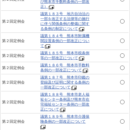
び熊本市手数料条例の一部改
正）
議第１８３号 地方自治法の
一部を改正する法律等の施行
第２回定例会
に伴う関係条例の整備に関す
る条例の制定について
議第１８４号 熊本市附属機
第２回定例会
関設置条例の一部改正につい
て
議第１８５号 熊本市税条例
第２回定例会
等の一部改正について
議第１８６号 熊本市手数料
第２回定例会
条例の一部改正について
議第１８７号 熊本市印鑑の
第２回定例会
登録及び証明に関する条例の
一部改正について
議第１８８号 熊本市老人福
祉センター条例及び熊本市在
第２回定例会
宅福祉センター条例の一部改
正について
議第１８９号 熊本市介護保
第２回定例会
険条例の一部改正について