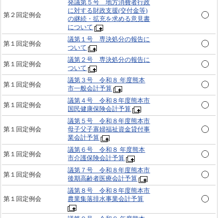
発議第５号 地方消費者行政
に対する財政支援(交付金等)
第２回定例会
の継続・拡充を求める意見書
について
議第１号 専決処分の報告に
第１回定例会
ついて
議第２号 専決処分の報告に
第１回定例会
ついて
議第３号 令和８ 年度熊本
第１回定例会
市一般会計予算
議第４号 令和８年度熊本市
第１回定例会
国民健康保険会計予算
議第５号 令和８年度熊本市
第１回定例会
母子父子寡婦福祉資金貸付事
業会計予算
議第６号 令和８ 年度熊本
第１回定例会
市介護保険会計予算
議第７号 令和８年度熊本市
第１回定例会
後期高齢者医療会計予算
議第８号 令和８年度熊本市
第１回定例会
農業集落排水事業会計予算