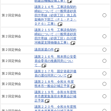
館建設機械設備工事）
議第２１４号 工事請負契約
締結について（一般県道砂原
第２回定例会
四方寄線（砂原工区）池上高
架橋外下部工（Ｐ１・Ｐ２・
ＤＰ６）工事）
議第２１５号 工事請負契約
締結について（一般県道砂原
第２回定例会
四方寄線（砂原工区）白川渡
河橋梁支障物撤去工事）
議員派遣の件
第２回定例会
議第２１６号 熊本県公安委
第２回定例会
員会委員の推薦同意につい
て
議第２１７号 固定資産評価
第２回定例会
員の選任同意について
議第２１８号 令和８ 年度
第２回定例会
熊本市一般会計補正予算
議第２１９号 令和８年度熊
第２回定例会
本市農業集落排水事業会計補
正予算
議第２２０号 令和８年度熊
第２回定例会
本市水道事業会計補正予算