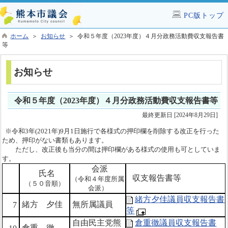
PC版トップ
ホーム
＞
お知らせ
＞ 令和５年度（2023年度）４月分政務活動費収支報告書
等
お知らせ
令和５年度（2023年度）４月分政務活動費収支報告書等
最終更新日 [2024年8月29日]
※
令和3年(2021年)9月1日施行で
各様式の押印欄を削除する
改正を行った
ため、押印がない書類もあります。
ただし、改正後も
当分の間は押印欄がある様式の使用も可としていま
す。
会派
氏
名
収支報告書等
（令和４年度所属
（５０音順）
会派）
緒方夕佳議員収支報告書
緒方 夕佳
無所属議員
7
等
自由民主党熊
倉重徹議員収支報告書
倉重 徹