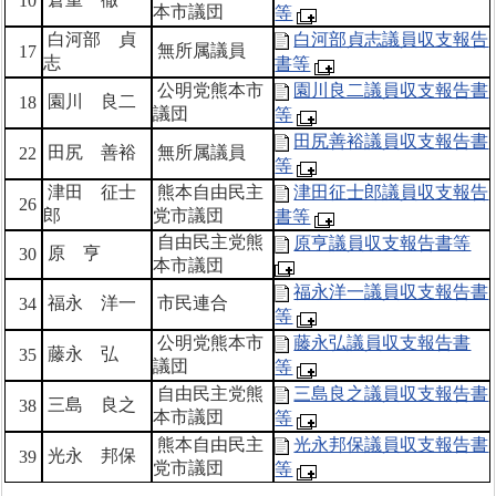
10
本市議団
等
白河部 貞
白河部貞志議員収支報告
無所属議員
17
志
書等
公明党熊本市
園川良二議員収支報告書
園川 良二
18
議団
等
田尻善裕議員収支報告書
田尻 善裕
無所属議員
22
等
津田 征士
熊本自由民主
津田征士郎議員収支報告
26
郎
党市議団
書等
自由民主党熊
原亨議員収支報告書等
原 亨
30
本市議団
福永洋一議員収支報告書
福永 洋一
市民連合
34
等
公明党熊本市
藤永弘議員収支報告書
藤永 弘
35
議団
等
自由民主党熊
三島良之議員収支報告書
三島 良之
38
本市議団
等
熊本自由民主
光永邦保議員収支報告書
光永 邦保
39
党市議団
等