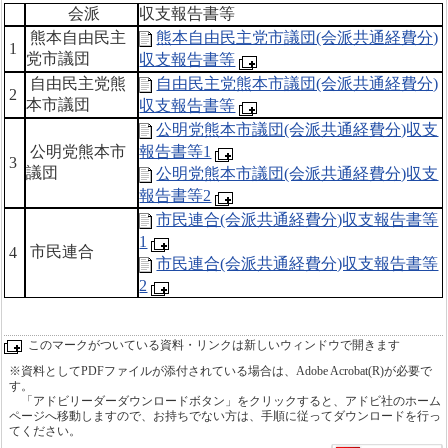
会派
収支報告書等
熊本自由民主
熊本自由民主党市議団(会派共通経費分)
1
党市議団
収支報告書等
自由民主党熊
自由民主党熊本市議団(会派共通経費分)
2
本市議団
収支報告書等
公明党熊本市議団(会派共通経費分)収支
公明党熊本市
報告書等1
3
議団
公明党熊本市議団(会派共通経費分)収支
報告書等2
市民連合(会派共通経費分)収支報告書等
1
市民連合
4
市民連合(会派共通経費分)収支報告書等
2
このマークがついている資料・リンクは新しいウィンドウで開きます
※資料としてPDFファイルが添付されている場合は、Adobe Acrobat(R)が必要で
す。
「アドビリーダーダウンロードボタン」をクリックすると、アドビ社のホーム
ページへ移動しますので、お持ちでない方は、手順に従ってダウンロードを行っ
てください。