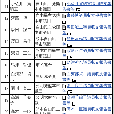
小佐井 賀
自由民主党熊
小佐井賀瑞宣議員収支報
11
瑞宜
本市議団
告書等
自由民主党熊
齊藤博議員収支報告書等
齊藤 博
12
本市議団
自由民主党熊
坂田誠二議員収支報告書
坂田 誠二
13
本市議団
等
熊本自由民主
澤田昌作議員収支報告書
澤田 昌作
14
党市議団
等
熊本自由民主
紫垣正仁議員収支報告書
紫垣 正仁
15
党市議団
等
島津哲也議員収支報告書
島津 哲也
市民連合
16
等
白河部 貞
白河部貞志議員収支報告
無所属議員
17
志
書等
公明党熊本市
園川良二議員収支報告書
園川 良二
18
議団
等
高瀬 千鶴
公明党熊本市
高瀬千鶴子議員収支報告
19
子
議団
書等
熊本自由民主
髙本一臣議員収支報告書
髙本 一臣
20