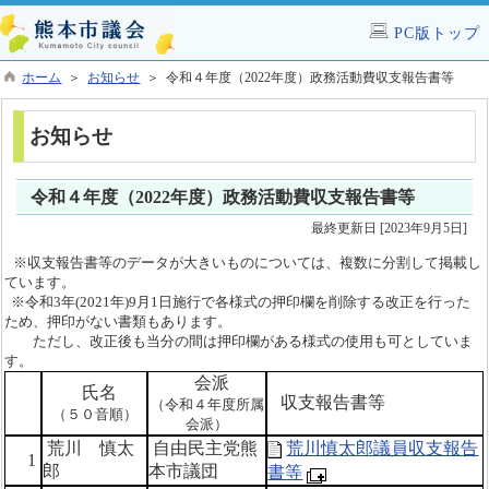
PC版トップ
ホーム
＞
お知らせ
＞ 令和４年度（2022年度）政務活動費収支報告書等
お知らせ
令和４年度（2022年度）政務活動費収支報告書等
最終更新日 [2023年9月5日]
※収支報告書等のデータが大きいものについては、複数に分割して掲載し
ています。
※
令和3年(2021年)9月1日施行で
各様式の押印欄を削除する
改正を行った
ため、押印がない書類もあります。
ただし、改正後も
当分の間は押印欄がある様式の使用も可としていま
す。
会派
氏
名
収支報告書等
（令和４年度所属
（５０音順）
会派）
荒川 慎太
自由民主党熊
荒川慎太郎議員収支報告
1
郎
本市議団
書等