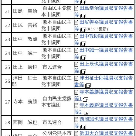
党市議団
等
自由民主党熊
田島幸治議員収支報告書
田島 幸治
21
本市議団
等
熊本自由民主
田尻善裕議員収支報告書
田尻 善裕
22
党市議団
等
(R5.9.5更新)
熊本自由民主
田中敦朗議員収支報告書
田中 敦朗
23
党市議団
等
熊本自由民主
田中誠一議員収支報告書
田中 誠一
24
党市議団
等
田上辰也議員収支報告書
田上 辰也
市民連合
25
等
津田 征士
熊本自由民主
津田征士郎議員収支報告
26
郎
党市議団
書等
寺本義勝議員収支報告書
自由民主党熊
等1
寺本 義勝
27
本市議団
寺本義勝議員収支報告書
等2
西岡誠也議員収支報告書
西岡 誠也
市民連合
28
等
公明党熊本市
浜田大介議員収支報告書