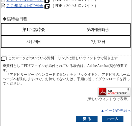
２２年第４回定例会
（PDF：30.9キロバイト）
◆臨時会日程
第1回臨時会
第2回臨時会
5月29日
7月13日
このマークがついている資料・リンクは新しいウィンドウで開きます
※資料としてPDFファイルが添付されている場合は、Adobe Acrobat(R)が必要で
す。
「アドビリーダーダウンロードボタン」をクリックすると、アドビ社のホーム
ページへ移動しますので、お持ちでない方は、手順に従ってダウンロードを行っ
てください。
（新しいウィンドウで表示）
▲ページの先頭へ