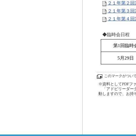
２１年第２回
２１年第３回
２１年第４回
◆臨時会日程
第1回臨時
5月29日
このマークがつい
※資料としてPDFファイ
「アドビリーダーダ
動しますので、お持