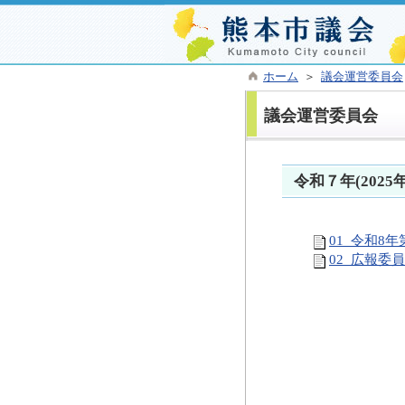
ホーム
＞
議会運営委員会
議会運営委員会
令和７年(202
01_令和8
02_広報委