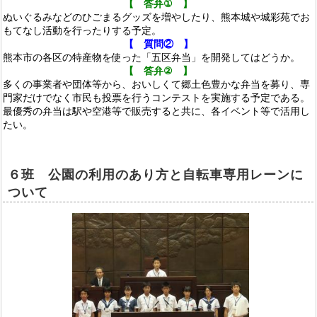
【 答弁
①
】
ぬいぐるみなどのひごまるグッズを増やしたり、熊本城や城彩苑でお
もてなし活動を行ったりする予定。
【 質問②
】
熊本市の各区の特産物を使った「五区弁当」を開発し
てはどうか。
【 答弁
②
】
多くの事業者や団体等から、おいしくて郷土色豊かな
弁当を募り、専
門家だけでなく市民も投票を行うコン
テストを実施する予定である。
最優秀の弁当は駅や空
港等で販売すると共に、各イベント等で活用し
たい。
６
班
公園の利用のあり方と自転車専用レーンに
ついて