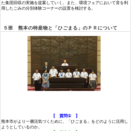
た集団回収の実施を提案していく。
また、環境フェアにおいて音を利
用したごみの分別体
験コーナーの設置を検討する。
５
班
熊本の特産物と「ひごまる」のＰＲについて
【 質問
①
】
熊本市がより一層活気づくために、「ひごまる」をどのように活用し
ようとしているのか。