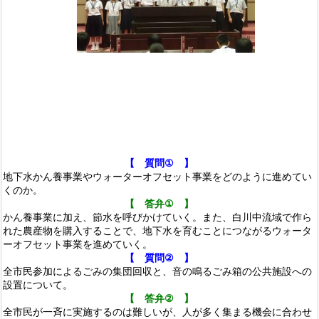
【 質問
①
】
地下水かん養事業やウォーターオフセット事業をどのように進めてい
くのか。
【 答弁
①
】
かん養事業に加え、節水を呼びかけていく。また、白川中流域で作ら
れた農産物を購入することで、地下水を育むことにつながるウォータ
ーオフセット事業を進めていく。
【 質問
②
】
全市民参加によるごみの集団回収と、音の鳴るごみ箱
の公共施設への
設置について。
【 答弁
②
】
全市民が一斉に実施するのは難しいが、人が多く集ま
る機会に合わせ