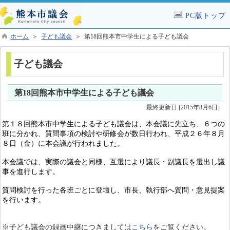
PC版トップ
ホーム
＞
子ども議会
＞ 第18回熊本市中学生による子ども議会
子ども議会
第18回熊本市中学生による子ども議会
最終更新日 [2015年8月6日]
第１８回熊本市中学生による子ども議会は、
本会議に先立ち、６つの
班に分かれ、質問事項の検討や研修会が数日行われ、
平成２６年８月
８日（金）に本会議が行われました。
本会議では、実際の議会と同様、互選により議長・副議長を選出し議
事を進行します。
質問検討を行った各班ごとに登壇し、市長、執行部へ質問・意見提案
を行います。
※子ども議会の録画中継につきましては
こちら
をご覧ください。