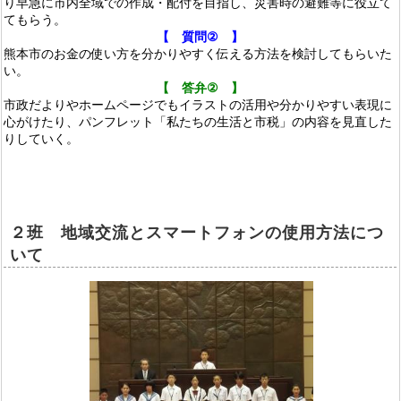
り早急に市内全域での作成・配付を目指し、災害時の避難等に役立て
てもらう。
【 質問
②
】
熊本市のお金の使い方を分かりやすく伝える方法を検討してもらいた
い。
【 答弁
②
】
市政だよりやホームページでもイラストの活用や分かりやすい表現に
心がけたり、パンフレット「私たちの生活と市税」の内容を見直した
りしていく。
２
班
地域交流とスマートフォンの使用方法につ
いて