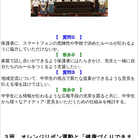
【 質問
①
】
保護者に、スマートフォンの危険性や学校で決めたルールが伝わるよ
うに協力していただけないか。
【 答弁
①
】
家庭で話し合いができるよう保護者にはたらきかけ、先生と一緒に自
分たちのルールをつくるよう支援したい。
【 質問
②
】
地域交流について、中学生の視点で新たな提案が
できるような意見を
伝える場を設けてほしい。
【 答弁
②
】
中学生にも情報が伝わるような広報手段の充実を図る
と共に、中学生
から様々なアイディア･意見をいただく
ための仕組みを検討する。
３班
オレンジリボン運動と「健康づくりできま