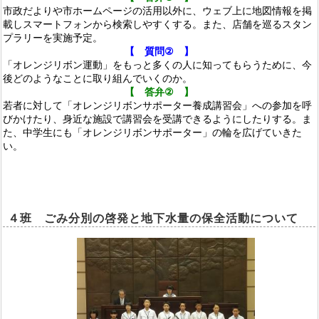
市政だよりや市ホームページの活用以外に、ウェブ上に地図情報を掲
載しスマートフォンから検索しやすくする。また、店舗を巡るスタン
プラリーを実施予定。
【 質問
②
】
「オレンジリボン運動」をもっと多くの人に知ってもらうために、今
後どのようなことに取り組んでいくのか。
【 答弁
②
】
若者に対して「オレンジリボンサポーター養成講習会」
への参加を呼
びかけたり、身近な施設で講習会を受講
できるようにしたりする。ま
た、中学生にも「オレン
ジリボンサポーター」の輪を広げていきた
い。
４
班
ごみ分別の啓発と地下水量の保全活動について