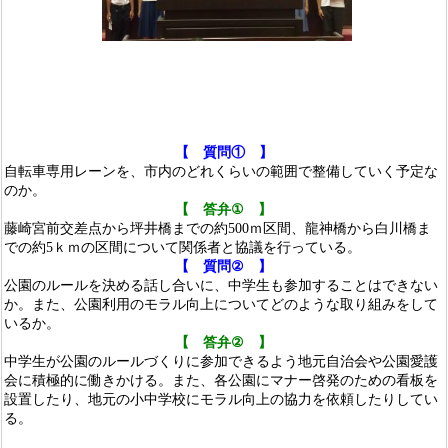
【 質問①
】
自転車専用レーンを、市内のどれくらいの範囲で整備していく予定な
のか。
【 答弁
①
】
藤崎宮前交差点から坪井橋までの約
500
ｍ区間、龍神橋から白川橋ま
での約
5
ｋｍの区間について関係者と協議を行っている
。
【 質問
②
】
公園のルールを決める話し合いに、中学生も参加
することはできない
か。また、公園利用のモラル
向上についてどのような取り組みをして
いるか。
【 答弁
②
】
中学生が公園のルールづくりに参加できるよう
地元自治会や公園愛護
会に積極的に働きかける。ま
た、各公園にマナー啓発のための看板を
設置したり、地元の小中学校にモラル向上の協力を依頼したりしてい
る
。