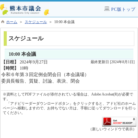
PC版トップ
ホーム
＞
スケジュール
＞ 10:00 本会議
スケジュール
10:00 本会議
【日程】
2024年9月27日
最終更新日 [2024年8月1日]
【時間】
10時
令和６年第３回定例会閉会日（本会議場）
委員長報告、質疑、討論、表決、閉会
※資料としてPDFファイルが添付されている場合は、Adobe Acrobat(R)が必要で
す。
「アドビリーダーダウンロードボタン」をクリックすると、アドビ社のホーム
ページへ移動しますので、お持ちでない方は、手順に従ってダウンロードを行っ
てください。
（新しいウィンドウで表示）