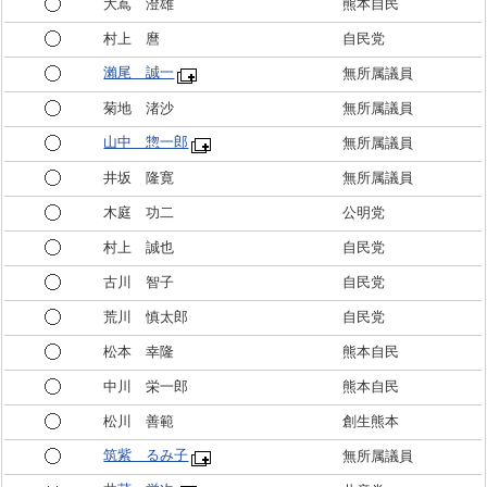
大嶌 澄雄
熊本自民
村上 麿
自民党
瀨尾 誠一
無所属議員
菊地 渚沙
無所属議員
山中 惣一郎
無所属議員
井坂 隆寛
無所属議員
木庭 功二
公明党
村上 誠也
自民党
古川 智子
自民党
荒川 慎太郎
自民党
松本 幸隆
熊本自民
中川 栄一郎
熊本自民
松川 善範
創生熊本
筑紫 るみ子
無所属議員