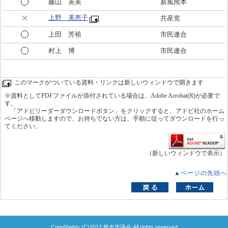
藤山 英美
新風熊本
上野 美恵子
共産党
上田 芳裕
市民連合
村上 博
市民連合
このマークがついている資料・リンクは新しいウィンドウで開きます
※資料としてPDFファイルが添付されている場合は、Adobe Acrobat(R)が必要で
す。
「アドビリーダーダウンロードボタン」をクリックすると、アドビ社のホーム
ページへ移動しますので、お持ちでない方は、手順に従ってダウンロードを行っ
てください。
（新しいウィンドウで表示）
▲ページの先頭へ
CopyRights (C)2012 熊本市議会 All rights reserved