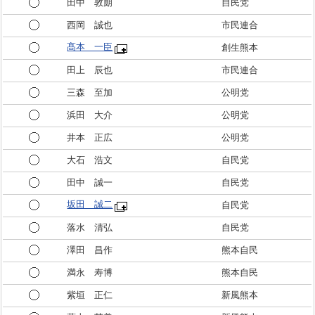
田中 敦朗
自民党
西岡 誠也
市民連合
髙本 一臣
創生熊本
田上 辰也
市民連合
三森 至加
公明党
浜田 大介
公明党
井本 正広
公明党
大石 浩文
自民党
田中 誠一
自民党
坂田 誠二
自民党
落水 清弘
自民党
澤田 昌作
熊本自民
満永 寿博
熊本自民
紫垣 正仁
新風熊本