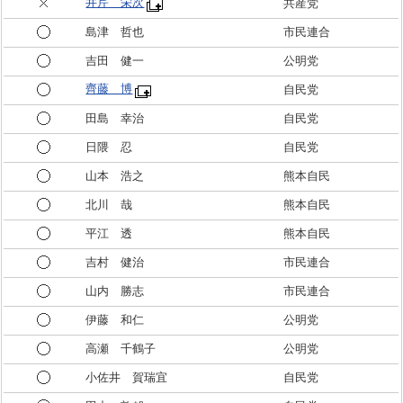
井芹 栄次
共産党
島津 哲也
市民連合
吉田 健一
公明党
齊藤 博
自民党
田島 幸治
自民党
日隈 忍
自民党
山本 浩之
熊本自民
北川 哉
熊本自民
平江 透
熊本自民
吉村 健治
市民連合
山内 勝志
市民連合
伊藤 和仁
公明党
高瀬 千鶴子
公明党
小佐井 賀瑞宜
自民党