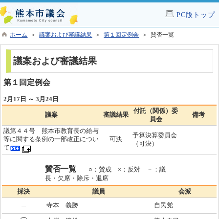
PC版トップ
ホーム
＞
議案および審議結果
＞
第１回定例会
＞ 賛否一覧
議案および審議結果
第１回定例会
2月17日 ～ 3月24日
付託（関係）委
議案
審議結果
備考
員会
議第４４号 熊本市教育長の給与
予算決算委員会
等に関する条例の一部改正につい
可決
（可決）
て
賛否一覧
○：賛成 ×：反対 －：議
長・欠席・除斥・退席
採決
議員
会派
寺本 義勝
自民党