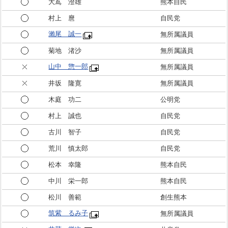
大嶌 澄雄
熊本自民
村上 麿
自民党
瀨尾 誠一
無所属議員
菊地 渚沙
無所属議員
山中 惣一郎
無所属議員
井坂 隆寛
無所属議員
木庭 功二
公明党
村上 誠也
自民党
古川 智子
自民党
荒川 慎太郎
自民党
松本 幸隆
熊本自民
中川 栄一郎
熊本自民
松川 善範
創生熊本
筑紫 るみ子
無所属議員