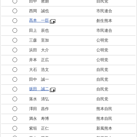
田中 敦朗
自民党
西岡 誠也
市民連合
髙本 一臣
創生熊本
田上 辰也
市民連合
三森 至加
公明党
浜田 大介
公明党
井本 正広
公明党
大石 浩文
自民党
田中 誠一
自民党
坂田 誠二
自民党
落水 清弘
自民党
澤田 昌作
熊本自民
満永 寿博
熊本自民
紫垣 正仁
新風熊本