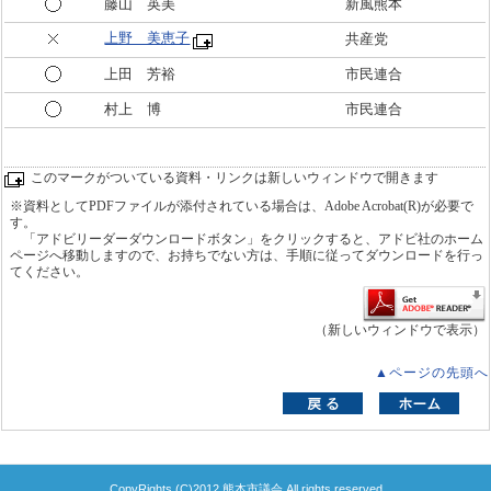
藤山 英美
新風熊本
上野 美恵子
共産党
上田 芳裕
市民連合
村上 博
市民連合
このマークがついている資料・リンクは新しいウィンドウで開きます
※資料としてPDFファイルが添付されている場合は、Adobe Acrobat(R)が必要で
す。
「アドビリーダーダウンロードボタン」をクリックすると、アドビ社のホーム
ページへ移動しますので、お持ちでない方は、手順に従ってダウンロードを行っ
てください。
（新しいウィンドウで表示）
▲ページの先頭へ
CopyRights (C)2012 熊本市議会 All rights reserved