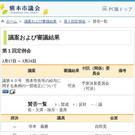
PC版トップ
ホーム
＞
議案および審議結果
＞
第１回定例会
＞ 賛否一覧
議案および審議結果
第１回定例会
2月17日 ～ 3月24日
付託（関係）委
議案
審議結果
備考
員会
議第４０号 熊本市長等の給与に
予算決算委員会
関する条例の一部改正について
可決
（可決）
賛否一覧
○：賛成 ×：反対 －：議
長・欠席・除斥・退席
採決
議員
会派
寺本 義勝
自民党