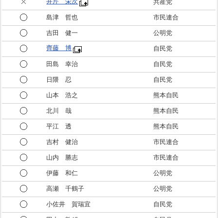
井芹 栄次
共産党
島津 哲也
市民連合
吉田 健一
公明党
齊藤 博
自民党
田島 幸治
自民党
日隈 忍
自民党
山本 浩之
熊本自民
北川 哉
熊本自民
平江 透
熊本自民
吉村 健治
市民連合
山内 勝志
市民連合
伊藤 和仁
公明党
高瀬 千鶴子
公明党
小佐井 賀瑞宜
自民党