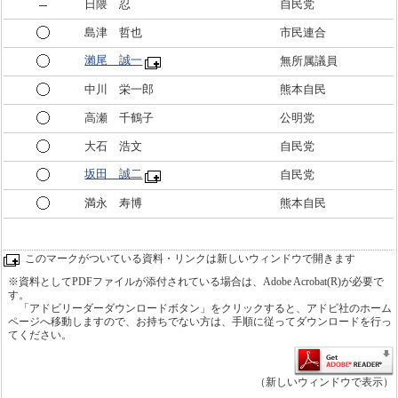
日隈 忍
自民党
島津 哲也
市民連合
瀨尾 誠一
無所属議員
中川 栄一郎
熊本自民
高瀬 千鶴子
公明党
大石 浩文
自民党
坂田 誠二
自民党
満永 寿博
熊本自民
このマークがついている資料・リンクは新しいウィンドウで開きます
※資料としてPDFファイルが添付されている場合は、Adobe Acrobat(R)が必要で
す。
「アドビリーダーダウンロードボタン」をクリックすると、アドビ社のホーム
ページへ移動しますので、お持ちでない方は、手順に従ってダウンロードを行っ
てください。
（新しいウィンドウで表示）