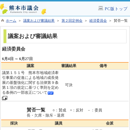
PC版トップ
ホーム
＞
議案および審議結果
＞
第２回定例会
＞
経済委員会
＞ 賛否一覧
議案および審議結果
経済委員会
6月4日 ～ 6月27日
議案
審議結果
備考
議第１５１号 熊本市地域経済牽
引事業の促進による地域の成長発
展の基盤強化に関する法律第９条
可決
第１項の規定に基づく準則を定め
る条例の一部改正について
賛否一覧
○：賛成 ×：反対 －：委員
長・欠席・除斥・退席
採決
議員
会派