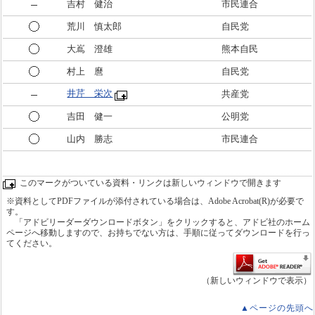
吉村 健治
市民連合
荒川 慎太郎
自民党
大嶌 澄雄
熊本自民
村上 麿
自民党
井芹 栄次
共産党
吉田 健一
公明党
山内 勝志
市民連合
このマークがついている資料・リンクは新しいウィンドウで開きます
※資料としてPDFファイルが添付されている場合は、Adobe Acrobat(R)が必要で
す。
「アドビリーダーダウンロードボタン」をクリックすると、アドビ社のホーム
ページへ移動しますので、お持ちでない方は、手順に従ってダウンロードを行っ
てください。
（新しいウィンドウで表示）
▲ページの先頭へ