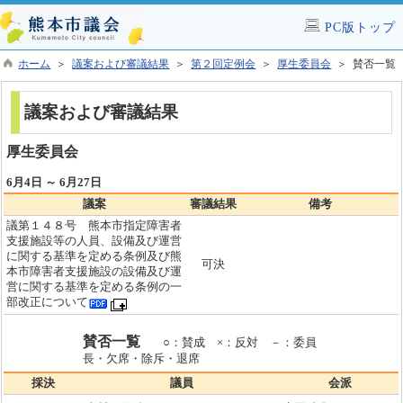
PC版トップ
ホーム
＞
議案および審議結果
＞
第２回定例会
＞
厚生委員会
＞ 賛否一覧
議案および審議結果
厚生委員会
6月4日 ～ 6月27日
議案
審議結果
備考
議第１４８号 熊本市指定障害者
支援施設等の人員、設備及び運営
に関する基準を定める条例及び熊
可決
本市障害者支援施設の設備及び運
営に関する基準を定める条例の一
部改正について
賛否一覧
○：賛成 ×：反対 －：委員
長・欠席・除斥・退席
採決
議員
会派