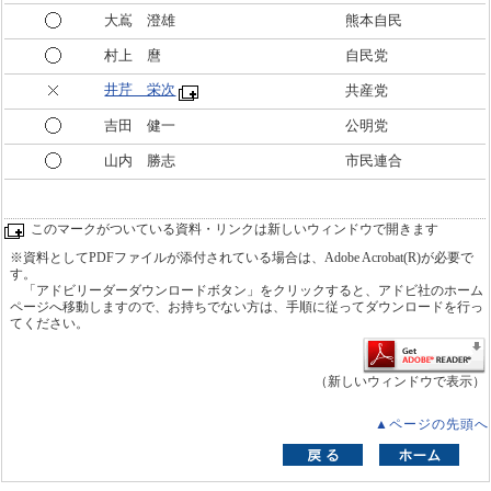
大嶌 澄雄
熊本自民
村上 麿
自民党
井芹 栄次
共産党
吉田 健一
公明党
山内 勝志
市民連合
このマークがついている資料・リンクは新しいウィンドウで開きます
※資料としてPDFファイルが添付されている場合は、Adobe Acrobat(R)が必要で
す。
「アドビリーダーダウンロードボタン」をクリックすると、アドビ社のホーム
ページへ移動しますので、お持ちでない方は、手順に従ってダウンロードを行っ
てください。
（新しいウィンドウで表示）
▲ページの先頭へ