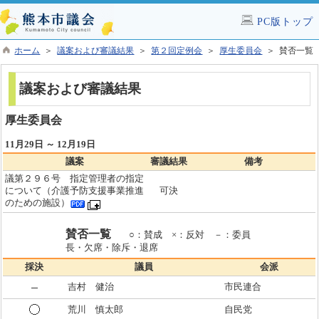
PC版トップ
ホーム
＞
議案および審議結果
＞
第２回定例会
＞
厚生委員会
＞ 賛否一覧
議案および審議結果
厚生委員会
11月29日 ～ 12月19日
議案
審議結果
備考
議第２９６号 指定管理者の指定
について（介護予防支援事業推進
可決
のための施設）
賛否一覧
○：賛成 ×：反対 －：委員
長・欠席・除斥・退席
採決
議員
会派
吉村 健治
市民連合
荒川 慎太郎
自民党