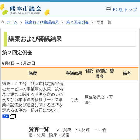
PC版トップ
ホーム
＞
議案および審議結果
＞
第２回定例会
＞ 賛否一覧
議案および審議結果
第２回定例会
6月4日 ～ 6月27日
付託（関係）委
議案
審議結果
備考
員会
議第１４７号 熊本市指定障害福
祉サービスの事業等の人員、設備
及び運営に関する基準を定める条
厚生委員会（可
例及び熊本市障害福祉サービス事
可決
決）
業の設備及び運営に関する基準を
定める条例の一部改正について
賛否一覧
○：賛成 ×：反対 －：議
長・欠席・除斥・退席