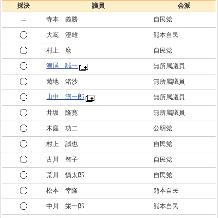
採決
議員
会派
寺本 義勝
自民党
大嶌 澄雄
熊本自民
村上 麿
自民党
瀨尾 誠一
無所属議員
菊地 渚沙
無所属議員
山中 惣一郎
無所属議員
井坂 隆寛
無所属議員
木庭 功二
公明党
村上 誠也
自民党
古川 智子
自民党
荒川 慎太郎
自民党
松本 幸隆
熊本自民
中川 栄一郎
熊本自民