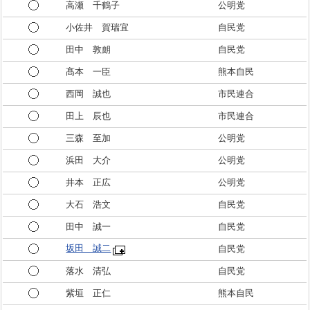
高瀬 千鶴子
公明党
小佐井 賀瑞宜
自民党
田中 敦朗
自民党
髙本 一臣
熊本自民
西岡 誠也
市民連合
田上 辰也
市民連合
三森 至加
公明党
浜田 大介
公明党
井本 正広
公明党
大石 浩文
自民党
田中 誠一
自民党
坂田 誠二
自民党
落水 清弘
自民党
紫垣 正仁
熊本自民