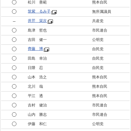
松川 善範
熊本自民
筑紫 るみ子
無所属議員
井芹 栄次
共産党
島津 哲也
市民連合
吉田 健一
公明党
齊藤 博
自民党
田島 幸治
自民党
日隈 忍
自民党
山本 浩之
熊本自民
北川 哉
熊本自民
平江 透
熊本自民
吉村 健治
市民連合
山内 勝志
市民連合
伊藤 和仁
公明党