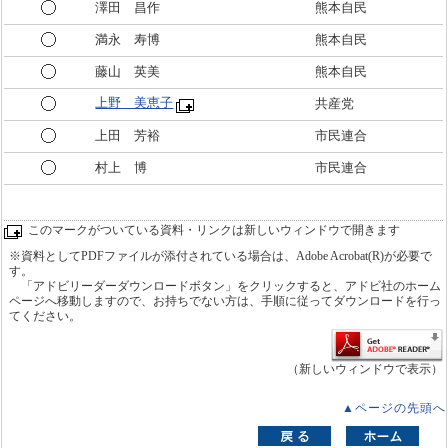
澤田 昌作
熊本自民
満永 寿博
熊本自民
藤山 英美
熊本自民
上野 美恵子
共産党
上田 芳裕
市民連合
村上 博
市民連合
このマークがついている資料・リンクは新しいウィンドウで開きます
※資料としてPDFファイルが添付されている場合は、Adobe Acrobat(R)が必要で
す。
「アドビリーダーダウンロードボタン」をクリックすると、アドビ社のホーム
ページへ移動しますので、お持ちでない方は、手順に従ってダウンロードを行っ
てください。
（新しいウィンドウで表示）
▲ページの先頭へ