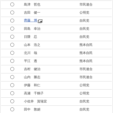
島津 哲也
市民連合
吉田 健一
公明党
齊藤 博
自民党
田島 幸治
自民党
日隈 忍
自民党
山本 浩之
熊本自民
北川 哉
熊本自民
平江 透
熊本自民
吉村 健治
市民連合
山内 勝志
市民連合
伊藤 和仁
公明党
高瀬 千鶴子
公明党
小佐井 賀瑞宜
自民党
田中 敦朗
自民党