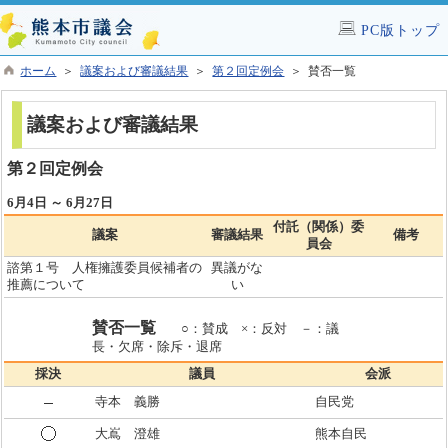
PC版トップ
ホーム
＞
議案および審議結果
＞
第２回定例会
＞ 賛否一覧
議案および審議結果
第２回定例会
6月4日 ～ 6月27日
付託（関係）委
議案
審議結果
備考
員会
諮第１号 人権擁護委員候補者の
異議がな
推薦について
い
賛否一覧
○：賛成 ×：反対 －：議
長・欠席・除斥・退席
採決
議員
会派
寺本 義勝
自民党
大嶌 澄雄
熊本自民