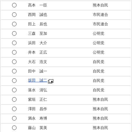
髙本 一臣
熊本自民
西岡 誠也
市民連合
田上 辰也
市民連合
三森 至加
公明党
浜田 大介
公明党
井本 正広
公明党
大石 浩文
自民党
田中 誠一
自民党
坂田 誠二
自民党
落水 清弘
自民党
紫垣 正仁
熊本自民
澤田 昌作
熊本自民
満永 寿博
熊本自民
藤山 英美
熊本自民