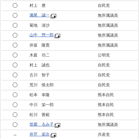
村上 麿
自民党
瀨尾 誠一
無所属議員
菊地 渚沙
無所属議員
山中 惣一郎
無所属議員
井坂 隆寛
無所属議員
木庭 功二
公明党
村上 誠也
自民党
古川 智子
自民党
荒川 慎太郎
自民党
松本 幸隆
熊本自民
中川 栄一郎
熊本自民
松川 善範
熊本自民
筑紫 るみ子
無所属議員
井芹 栄次
共産党