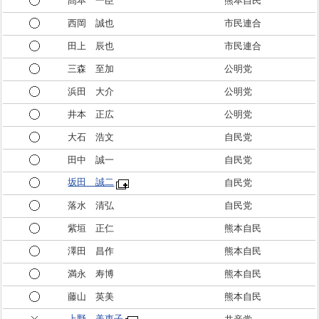
髙本 一臣
熊本自民
西岡 誠也
市民連合
田上 辰也
市民連合
三森 至加
公明党
浜田 大介
公明党
井本 正広
公明党
大石 浩文
自民党
田中 誠一
自民党
坂田 誠二
自民党
落水 清弘
自民党
紫垣 正仁
熊本自民
澤田 昌作
熊本自民
満永 寿博
熊本自民
藤山 英美
熊本自民
上野 美恵子