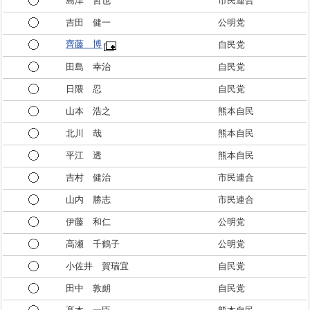
島津 哲也
市民連合
吉田 健一
公明党
齊藤 博
自民党
田島 幸治
自民党
日隈 忍
自民党
山本 浩之
熊本自民
北川 哉
熊本自民
平江 透
熊本自民
吉村 健治
市民連合
山内 勝志
市民連合
伊藤 和仁
公明党
高瀬 千鶴子
公明党
小佐井 賀瑞宜
自民党
田中 敦朗
自民党