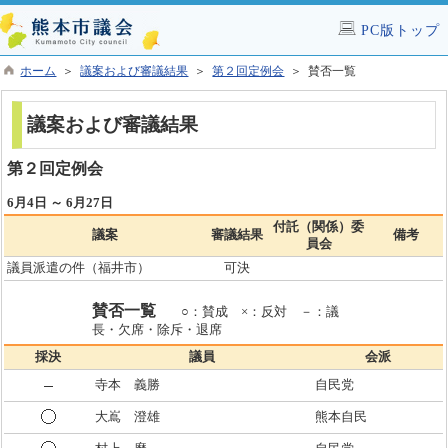
PC版トップ
ホーム
＞
議案および審議結果
＞
第２回定例会
＞ 賛否一覧
議案および審議結果
第２回定例会
6月4日 ～ 6月27日
付託（関係）委
議案
審議結果
備考
員会
議員派遣の件（福井市）
可決
賛否一覧
○：賛成 ×：反対 －：議
長・欠席・除斥・退席
採決
議員
会派
寺本 義勝
自民党
大嶌 澄雄
熊本自民