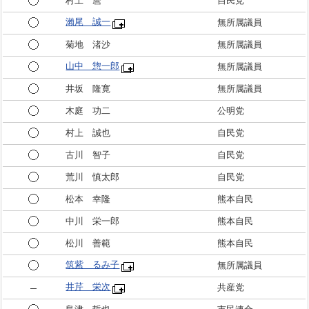
村上 麿
自民党
瀨尾 誠一
無所属議員
菊地 渚沙
無所属議員
山中 惣一郎
無所属議員
井坂 隆寛
無所属議員
木庭 功二
公明党
村上 誠也
自民党
古川 智子
自民党
荒川 慎太郎
自民党
松本 幸隆
熊本自民
中川 栄一郎
熊本自民
松川 善範
熊本自民
筑紫 るみ子
無所属議員
井芹 栄次
共産党