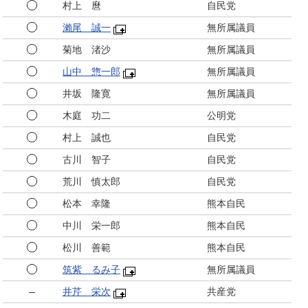
村上 麿
自民党
瀨尾 誠一
無所属議員
菊地 渚沙
無所属議員
山中 惣一郎
無所属議員
井坂 隆寛
無所属議員
木庭 功二
公明党
村上 誠也
自民党
古川 智子
自民党
荒川 慎太郎
自民党
松本 幸隆
熊本自民
中川 栄一郎
熊本自民
松川 善範
熊本自民
筑紫 るみ子
無所属議員
井芹 栄次
共産党