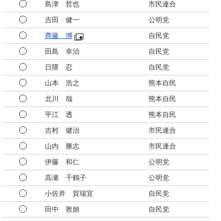
島津 哲也
市民連合
吉田 健一
公明党
齊藤 博
自民党
田島 幸治
自民党
日隈 忍
自民党
山本 浩之
熊本自民
北川 哉
熊本自民
平江 透
熊本自民
吉村 健治
市民連合
山内 勝志
市民連合
伊藤 和仁
公明党
高瀬 千鶴子
公明党
小佐井 賀瑞宜
自民党
田中 敦朗
自民党