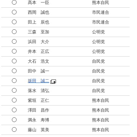
髙本 一臣
熊本自民
西岡 誠也
市民連合
田上 辰也
市民連合
三森 至加
公明党
浜田 大介
公明党
井本 正広
公明党
大石 浩文
自民党
田中 誠一
自民党
坂田 誠二
自民党
落水 清弘
自民党
紫垣 正仁
熊本自民
澤田 昌作
熊本自民
満永 寿博
熊本自民
藤山 英美
熊本自民