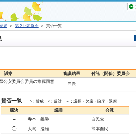
結果
＞
第２回定例会
＞ 賛否一覧
果
議案
審議結果
付託（関係）委員会
県公安委員会委員の推薦同意
同意
賛否一覧
○：賛成 ×：反対 －：議長・欠席・除斥・退席
採決
議員
会派
寺本 義勝
自民党
大嶌 澄雄
熊本自民